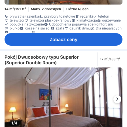
14 m²/151 ft²
Maks. 2 dorosłych
1 łóżko Queen
prywatna łazienka
przybory toaletowe
ręczniki
telefon
telewizor
telewizor płaskoekranowy
klimatyzacja
ogrzewanie
pobudka na życzenie
Udogodnienia poprawiające komfort snu
biurko
Kosze na śmieci
szafa
czujnik dymu
Dla niepalących
Dojazd windą
sejf w pokoju
Zobacz ceny
Pokój Dwuosobowy typu Superior
17 m²/183 ft²
(Superior Double Room)
1/4