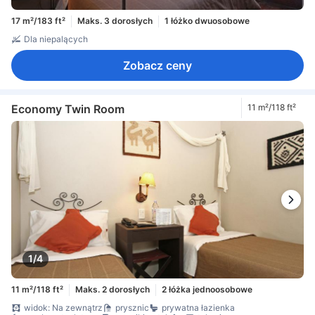
17 m²/183 ft²
Maks. 3 dorosłych
1 łóżko dwuosobowe
Dla niepalących
Zobacz ceny
Economy Twin Room
11 m²/118 ft²
1/4
11 m²/118 ft²
Maks. 2 dorosłych
2 łóżka jednoosobowe
widok: Na zewnątrz
prysznic
prywatna łazienka