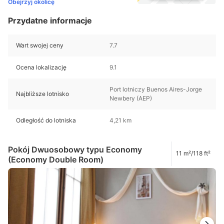
Obejrzyj okolicę
Przydatne informacje
Wart swojej ceny
7.7
Ocena lokalizację
9.1
Port lotniczy Buenos Aires-Jorge
Najbliższe lotnisko
Newbery (AEP)
Odległość do lotniska
4,21 km
Pokój Dwuosobowy typu Economy
11 m²/118 ft²
(Economy Double Room)