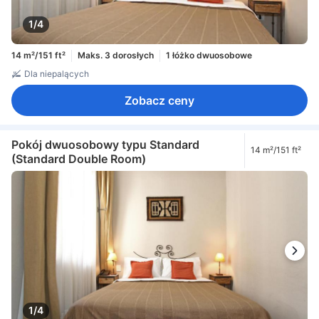
1/4
14 m²/151 ft²
Maks. 3 dorosłych
1 łóżko dwuosobowe
Dla niepalących
Zobacz ceny
Pokój dwuosobowy typu Standard
14 m²/151 ft²
(Standard Double Room)
1/4