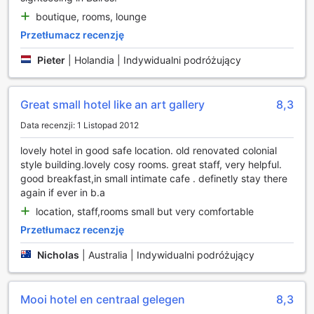
Udogodnienia w Pokoju A Hotel w Buenos Aires
boutique, rooms, lounge
Przetłumacz recenzję
Witamy w A Hotel w sercu Buenos Aires, gdzie komfort i
nowoczesność spotykają się w każdym detalu. Nasze
Pieter
|
Holandia | Indywidualni podróżujący
pokoje są wyposażone w klimatyzację, co zapewnia
idealną temperaturę niezależnie od pory roku. Po długim
dniu odkrywania uroków stolicy Argentyny, możesz
Great small hotel like an art gallery
8,3
zrelaksować się przy ulubionym programie telewizyjnym na
ekranie telewizora z dostępem do kanałów satelitarnych i
Data recenzji: 1 Listopad 2012
kablowych.
lovely hotel in good safe location. old renovated colonial
Dla Twojej wygody w każdym pokoju znajduje się mini bar,
style building.lovely cosy rooms. great staff, very helpful.
w którym znajdziesz różnorodne napoje, idealne na
good breakfast,in small intimate cafe . definetly stay there
wieczorny relaks. Nie zapomnieliśmy również o
again if ever in b.a
podstawowych potrzebach, takich jak suszarka do włosów,
zestaw kosmetyków oraz świeże ręczniki, które sprawią,
location, staff,rooms small but very comfortable
że Twój pobyt będzie jeszcze bardziej komfortowy. W A
Przetłumacz recenzję
Hotel dbamy o to, aby każdy gość czuł się jak w domu,
oferując najwyższej jakości udogodnienia, które spełnią
Nicholas
|
Australia | Indywidualni podróżujący
wszystkie Twoje oczekiwania.
Wyjątkowe Doświadczenia Kulinarne w A Hotel w
Mooi hotel en centraal gelegen
8,3
Buenos Aires