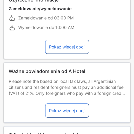
Zameldowanie/wymeldowanie
Zameldowanie od
03:00 PM
Wymeldowanie do
10:00 AM
Pokaż więcej opcji
Ważne powiadomienia od A Hotel
Please note the based on local tax laws, all Argentinian
citizens and resident foreigners must pay an additional fee
(VAT) of 21%. Only foreigners who pay with a foreign credit
card, debit card or via bank transfer are exempt from this
21% additional fee (VAT) in accommodation and breakfast
Pokaż więcej opcji
when presenting a foreign passport or a foreign ID along
with a supporting document handed by the national
migrations authority, if applicable.