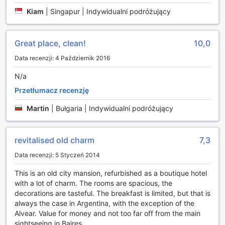
Kiam
|
Singapur | Indywidualni podróżujący
A Hotel w Buenos Aires oferuje swoim gościom wyjątkowe
udogodnienia transportowe, które zapewniają wygodę i
łatwość w podróżowaniu po tętniącej życiem stolicy
Argentyny. Hotel dysponuje własnym centrum
Great place, clean!
10,0
transportowym, w którym można zarezerwować transfery
Data recenzji: 4 Październik 2016
na lotnisko oraz usługi przewozowe do najważniejszych
atrakcji turystycznych w mieście. Dzięki temu goście mogą
N/a
bezproblemowo dotrzeć do popularnych miejsc, takich jak
Przetłumacz recenzję
Plaza de Mayo czy dzielnica La Boca, a także skorzystać z
wycieczek po okolicy, które organizowane są przez
Martin
|
Bułgaria | Indywidualni podróżujący
profesjonalny personel hotelowy.
Dodatkowo, A Hotel zapewnia dostęp do nowoczesnych
pojazdów, które są zarówno komfortowe, jak i bezpieczne.
revitalised old charm
7,3
Goście mogą wybierać spośród różnych opcji transportu, w
tym luksusowych limuzyn oraz minibusów, co sprawia, że
Data recenzji: 5 Styczeń 2014
każda podróż staje się przyjemnością. Hotel oferuje
również możliwość wynajmu rowerów, co jest idealnym
This is an old city mansion, refurbished as a boutique hotel
rozwiązaniem dla tych, którzy chcą odkrywać Buenos Aires
with a lot of charm. The rooms are spacious, the
w bardziej aktywny sposób. Dzięki tym udogodnieniom, A
decorations are tasteful. The breakfast is limited, but that is
Hotel staje się doskonałą bazą wypadową do eksploracji
always the case in Argentina, with the exception of the
miasta i jego kultury.
Alvear. Value for money and not too far off from the main
sightseeing in Baires.