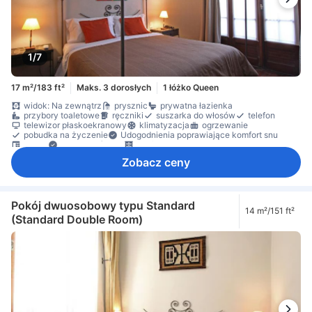
1/7
17 m²/183 ft²
Maks. 3 dorosłych
1 łóżko Queen
widok: Na zewnątrz
prysznic
prywatna łazienka
przybory toaletowe
ręczniki
suszarka do włosów
telefon
telewizor płaskoekranowy
klimatyzacja
ogrzewanie
pobudka na życzenie
Udogodnienia poprawiające komfort snu
biurko
Kosze na śmieci
szafa
Łóżeczko dla dziecka (na życzenie)
czujnik dymu
Zobacz ceny
Dla niepalących
Dojazd windą
sejf w pokoju
Pokój dwuosobowy typu Standard
14 m²/151 ft²
(Standard Double Room)