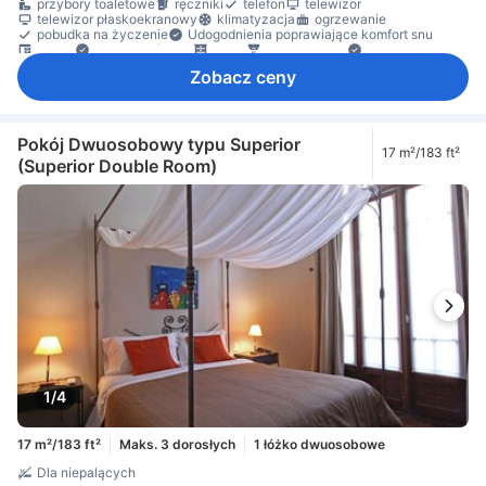
przybory toaletowe
ręczniki
telefon
telewizor
telewizor płaskoekranowy
klimatyzacja
ogrzewanie
pobudka na życzenie
Udogodnienia poprawiające komfort snu
biurko
Kosze na śmieci
szafa
czujnik dymu
Dojazd windą
sejf w pokoju
Zobacz ceny
Pokój Dwuosobowy typu Superior
17 m²/183 ft²
(Superior Double Room)
1/4
17 m²/183 ft²
Maks. 3 dorosłych
1 łóżko dwuosobowe
Dla niepalących