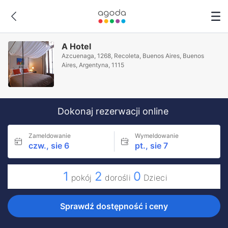
A Hotel
Azcuenaga, 1268, Recoleta, Buenos Aires, Buenos
Aires, Argentyna, 1115
Dokonaj rezerwacji online
Zameldowanie
Wymeldowanie
czw., sie 6
pt., sie 7
1
2
0
pokój
dorośli
Dzieci
Sprawdź dostępność i ceny