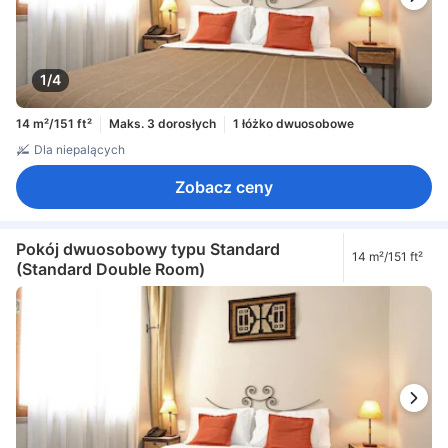
1/4
14 m²/151 ft²
Maks. 3 dorosłych
1 łóżko dwuosobowe
Dla niepalących
Zobacz ceny
Pokój dwuosobowy typu Standard
14 m²/151 ft²
(Standard Double Room)