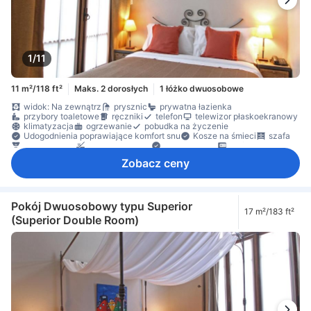
1/11
11 m²/118 ft²
Maks. 2 dorosłych
1 łóżko dwuosobowe
widok: Na zewnątrz
prysznic
prywatna łazienka
przybory toaletowe
ręczniki
telefon
telewizor płaskoekranowy
klimatyzacja
ogrzewanie
pobudka na życzenie
Udogodnienia poprawiające komfort snu
Kosze na śmieci
szafa
czujnik dymu
Dla niepalących
Dojazd windą
sejf w pokoju
Zobacz ceny
Pokój Dwuosobowy typu Superior
17 m²/183 ft²
(Superior Double Room)