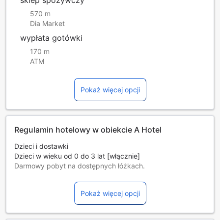
570 m
Dia Market
wypłata gotówki
170 m
ATM
Pokaż więcej opcji
Regulamin hotelowy w obiekcie A Hotel
Dzieci i dostawki
Dzieci w wieku od 0 do 3 lat [włącznie]
Darmowy pobyt na dostępnych łóżkach.
Dostępność dodatkowych łóżek jest uzależniona od
wybranego pokoju, prosimy o zapoznanie się ze
Pokaż więcej opcji
szczegółowymi informacjami o pokoju.
Przy rezerwacji ponad 5 pokojów mogą mieć zastosowanie
różne regulaminy i dodatkowe opłaty.