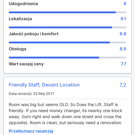
Udogodnienia
8
Udogodnienia w A Hotel w Buenos Aires
A Hotel w Buenos Aires to miejsce, które łączy komfort z
Lokalizacja
9.1
nowoczesnymi udogodnieniami, zapewniając gościom
wyjątkowe doświadczenie. Nasza profesjonalna obsługa
Jakość pokoju i komfort
8.8
concierge jest zawsze do dyspozycji, gotowa, aby pomóc
w organizacji lokalnych atrakcji, rezerwacji restauracji czy
transportu. Dzięki temu, każdy pobyt staje się łatwiejszy i
Obsługa
8.6
bardziej przyjemny, a goście mogą w pełni cieszyć się
urokami stolicy Argentyny.
Wart swojej ceny
7.7
W całym obiekcie zapewniamy bezpłatne Wi-Fi, co
pozwala na swobodne korzystanie z internetu zarówno w
przestrzeniach publicznych, jak i w pokojach. Dzięki temu,
nasi goście mogą pozostawać w kontakcie z bliskimi lub
Friendly Staff, Decent Location
7,2
pracować zdalnie, ciesząc się jednocześnie komfortem
Data recenzji: 23 Maj 2017
swojego pokoju. Dodatkowo, oferujemy przechowalnię
bagażu oraz codzienne sprzątanie, co sprawia, że pobyt
Room was big but seems OLD. So Does the Lift..Staff is
staje się jeszcze bardziej komfortowy i bezproblemowy. A
friendly. If you need money changer, its nearby one block
Hotel to idealne miejsce dla tych, którzy szukają wygody i
away. (turn right and walk down one street and cross the
wysokiej jakości usług w sercu Buenos Aires.
opposite). Room is clean, but seriously need a renovation.
Transport w A Hotel w Buenos Aires
Przetłumacz recenzję