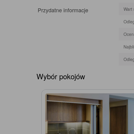
Przydatne informacje
Wart 
Odleg
Ocena
Najbl
Odleg
Wybór pokojów