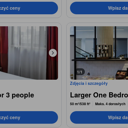
czyć ceny
Wpisz da
1/1
Zdjęcia i szczegóły
or 3 people
Larger One Bedr
50 m²/538 ft²
Maks. 4 dorosłych
czyć ceny
Wpisz da