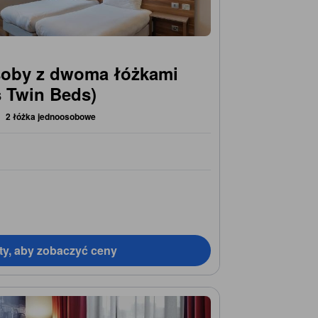
soby z dwoma łóżkami
s Twin Beds)
2 łóżka jednoosobowe
ty, aby zobaczyć ceny