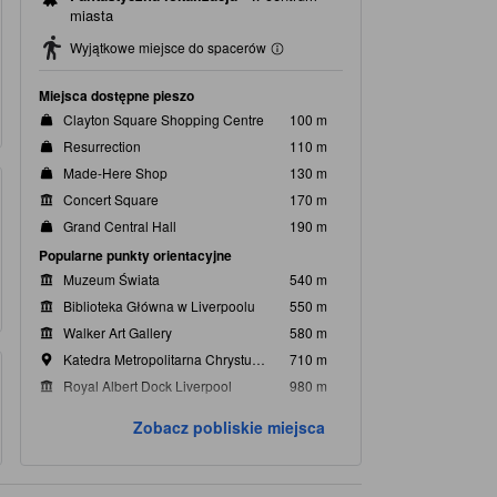
miasta
Wyjątkowe miejsce do spacerów
Miejsca dostępne pieszo
Clayton Square Shopping Centre
100 m
Resurrection
110 m
Made-Here Shop
130 m
Concert Square
170 m
Grand Central Hall
190 m
Popularne punkty orientacyjne
Muzeum Świata
540 m
Biblioteka Główna w Liverpoolu
550 m
Walker Art Gallery
580 m
Katedra Metropolitarna Chrystusa Króla
710 m
Royal Albert Dock Liverpool
980 m
Najbliższe znane miejsca
Zobacz pobliskie miejsca
Pure Gym
80 m
EasyGym
120 m
Church St Cycle Parking
150 m