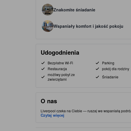
Znakomite śniadanie
Wspaniały komfort i jakość pokoju
Udogodnienia
Bezpłatne Wi-Fi
Parking
Restauracja
pokój dla rodziny
możliwy pobyt ze
Śniadanie
zwierzętami
O nas
Liverpool czeka na Ciebie — ruszaj we wspaniałą podróż
bezpłatne Wi-Fi we wszystkich pokojach. Strategiczne u
Czytaj więcej
atrakcji i widoków. Ten 4.0-gwiazdkowy obiekt zapewnia u
oraz restauracja.