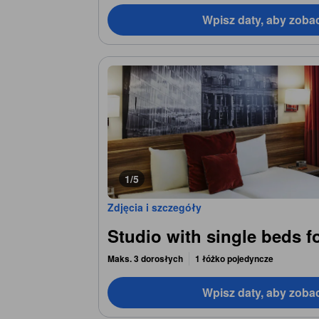
Wpisz daty, aby zoba
1/5
Zdjęcia i szczegóły
Studio with single beds f
Maks. 3 dorosłych
1 łóżko pojedyncze
Wpisz daty, aby zoba