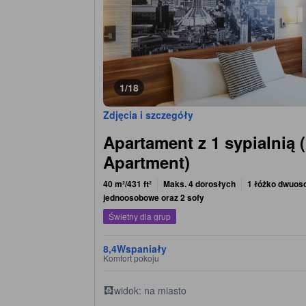
1/18
Zdjęcia i szczegóły
Apartament z 1 sypialnią
Apartment)
40 m²/431 ft²
Maks. 4 dorosłych
1 łóżko dwuoso
jednoosobowe oraz 2 sofy
Świetny dla grup
8,4
Wspaniały
Komfort pokoju
widok: na miasto