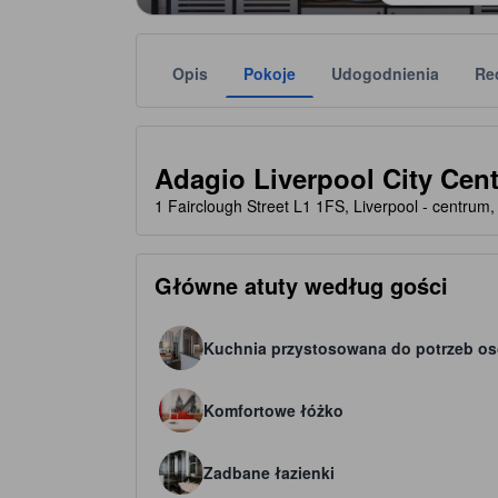
Opis
Pokoje
Udogodnienia
Re
Liczbę gwiazdek obiektu należy traktować jako w
tooltip
4 gwiazdki(-ek) na 5
Adagio Liverpool City Cent
1 Fairclough Street L1 1FS, Liverpool - centrum,
Główne atuty według gości
Kuchnia przystosowana do potrzeb o
Komfortowe łóżko
Zadbane łazienki