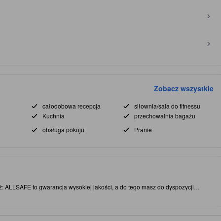
Zobacz wszystkie
całodobowa recepcja
siłownia/sala do fitnessu
Kuchnia
przechowalnia bagażu
obsługa pokoju
Pranie
: ALLSAFE to gwarancja wysokiej jakości, a do tego masz do dyspozycji
miejscowienie (Liverpool - centrum) zapewnia łatwy dostęp do miejscowych
sługi wysokiej jakości, a goście mają na miejscu do dyspozycji centrum fitness