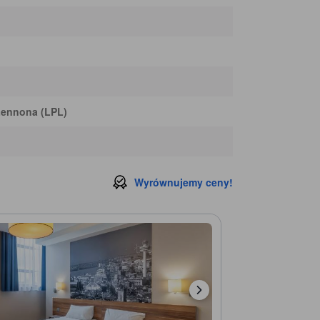
Baa Bar
170 m
St Johns Beacon
250 m
 Lennona (LPL)
Wyrównujemy ceny!