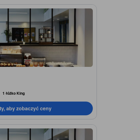
1 łóżko King
ty, aby zobaczyć ceny