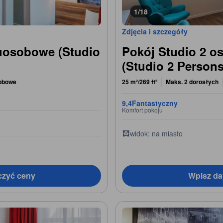
1/18
Zdjęcia i szczegóły
uosobowe (Studio
Pokój Studio 2 o
(Studio 2 Person
obowe
25 m²/269 ft²
Maks. 2 dorosłych
9,4
Fantastyczny
Komfort pokoju
widok: na miasto
czyć ceny
Wpisz da