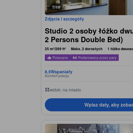
1/18
Zdjęcia i szczegóły
Studio 2 osoby łóżko dw
2 Persons Double Bed)
25 m²/269 ft²
Maks. 2 dorosłych
1 łóżko dwuos
Polecane
Preferowany przez pary
8,5
Wspaniały
Komfort pokoju
widok: na miasto
Wpisz daty, aby zoba