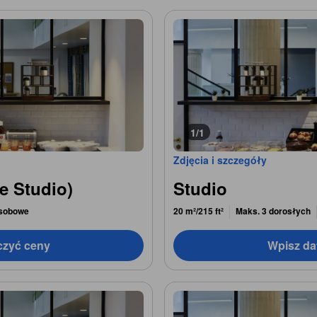
1/1
Zdjęcia i szczegóły
e Studio)
Studio
osobowe
20 m²/215 ft²
Maks. 3 dorosłych
czyć ceny
Wpisz da