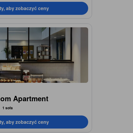
ty, aby zobaczyć ceny
oom Apartment
1 sofa
ty, aby zobaczyć ceny