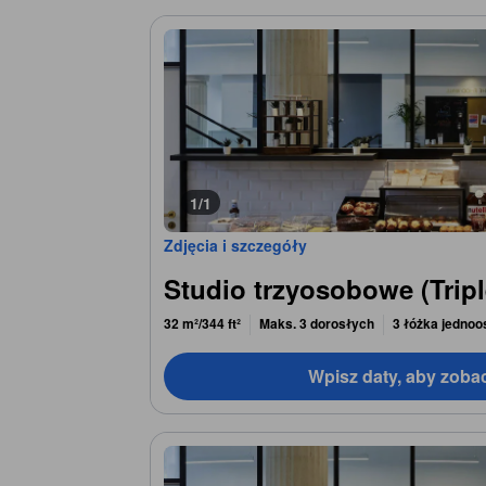
1/1
Zdjęcia i szczegóły
Studio trzyosobowe (Tripl
32 m²/344 ft²
Maks. 3 dorosłych
3 łóżka jedno
Wpisz daty, aby zoba