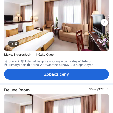
1/10
Maks. 3 dorosłych
1 łóżko Queen
prysznic
Internet bezprzewodowy – bezpłatny
telefon
klimatyzacja
Okno
Otwierane okno
Dla niepalących
Zobacz ceny
Deluxe Room
35 m²/377 ft²