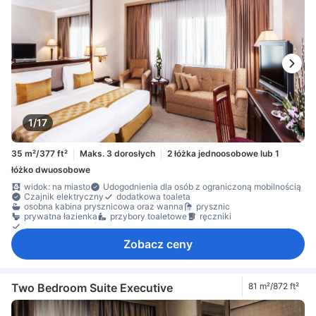
1/17
35 m²/377 ft²
Maks. 3 dorosłych
2 łóżka jednoosobowe lub 1
łóżko dwuosobowe
widok: na miasto
Udogodnienia dla osób z ograniczoną mobilnością
Czajnik elektryczny
dodatkowa toaleta
osobna kabina prysznicowa oraz wanna
prysznic
prywatna łazienka
przybory toaletowe
ręczniki
suszarka do włosów
Zobacz ceny
Two Bedroom Suite Executive
81 m²/872 ft²