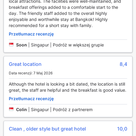
local attractions. The facilities were well-maintained, and
orzeźwiającymi napojami, co czyni to miejsce idealnym na
breakfast offerings added to a comfortable start to the
relaks po dniu pełnym aktywności.
day. The friendly staff added to the overall highly
enjoyable and worthwhile stay at Bangkok! Highly
Udogodnienia w Arnoma Grand: Komfort i Wygoda na
recommended for a short stay with family.
Wyciągnięcie Ręki
Przetłumacz recenzję
Arnoma Grand w Bangkoku to idealne miejsce dla
Soon
|
Singapur | Podróż w większej grupie
podróżnych, którzy cenią sobie wygodę i komfort. Hotel
oferuje 24-godzinną obsługę pokojową, co oznacza, że
możesz cieszyć się pysznymi posiłkami i napojami w
Great location
8,4
dowolnym momencie dnia lub nocy. Dodatkowo, usługi
pralni i czyszczenia na sucho zapewniają, że Twoje ubrania
Data recenzji: 7 Maj 2026
zawsze będą wyglądały świeżo i schludnie, co jest
Although the hotel is looking a bit dated, the location is still
niezwykle istotne podczas dłuższych pobytów.
great, the staff are helpful and the breakfast is good value.
Bezpieczeństwo i wygoda gości są priorytetem w Arnoma
Grand. Hotel dysponuje sejfami, w których można
Przetłumacz recenzję
przechowywać cenne przedmioty, a także usługą
konsjerża, która pomoże w organizacji atrakcji i transportu.
Colin
|
Singapur | Podróż z partnerem
W całym obiekcie dostępne jest bezpłatne Wi-Fi, co
pozwala na łatwe łączenie się z Internetem zarówno w
pokojach, jak i w przestrzeniach publicznych. Dodatkowo,
Clean , older style but great hotel
10,0
goście mogą skorzystać z przechowalni bagażu oraz