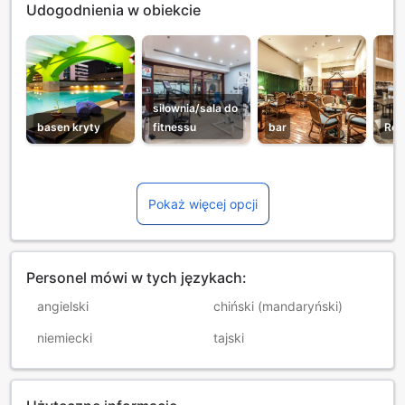
Udogodnienia w obiekcie
siłownia/sala do
basen kryty
fitnessu
bar
Res
Pokaż więcej opcji
Personel mówi w tych językach:
angielski
chiński (mandaryński)
niemiecki
tajski