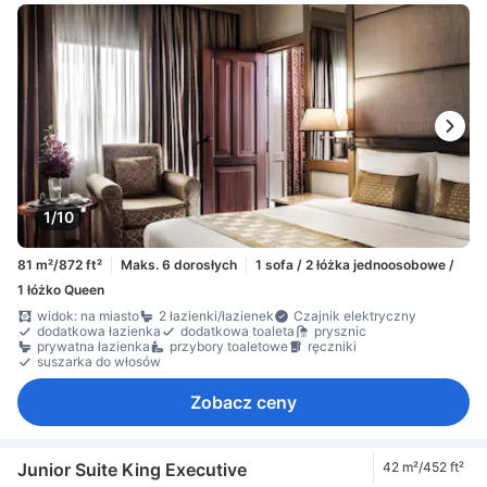
1/10
81 m²/872 ft²
Maks. 6 dorosłych
1 sofa / 2 łóżka jednoosobowe /
1 łóżko Queen
widok: na miasto
2 łazienki/łazienek
Czajnik elektryczny
dodatkowa łazienka
dodatkowa toaleta
prysznic
prywatna łazienka
przybory toaletowe
ręczniki
suszarka do włosów
Zobacz ceny
Junior Suite King Executive
42 m²/452 ft²