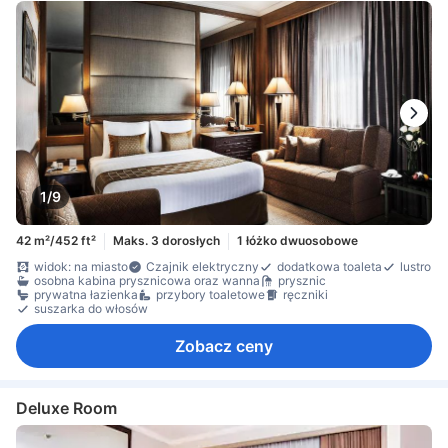
1/9
42 m²/452 ft²
Maks. 3 dorosłych
1 łóżko dwuosobowe
widok: na miasto
Czajnik elektryczny
dodatkowa toaleta
lustro
osobna kabina prysznicowa oraz wanna
prysznic
prywatna łazienka
przybory toaletowe
ręczniki
suszarka do włosów
Zobacz ceny
Deluxe Room