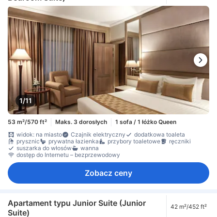
1/11
53 m²/570 ft²
Maks. 3 dorosłych
1 sofa / 1 łóżko Queen
widok: na miasto
Czajnik elektryczny
dodatkowa toaleta
prysznic
prywatna łazienka
przybory toaletowe
ręczniki
suszarka do włosów
wanna
dostęp do Internetu – bezprzewodowy
Zobacz ceny
Apartament typu Junior Suite (Junior
42 m²/452 ft²
Suite)