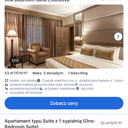
1/11
53 m²/570 ft²
Maks. 3 dorosłych
1 łóżko King
widok: na miasto
Czajnik elektryczny
dodatkowa toaleta
lustro
osobna kabina prysznicowa oraz wanna
prysznic
prywatna łazienka
przybory toaletowe
ręczniki
suszarka do włosów
Zobacz ceny
Apartament typu Suite z 1 sypialnią (One-
53 m²/570 ft²
Bedroom Suite)