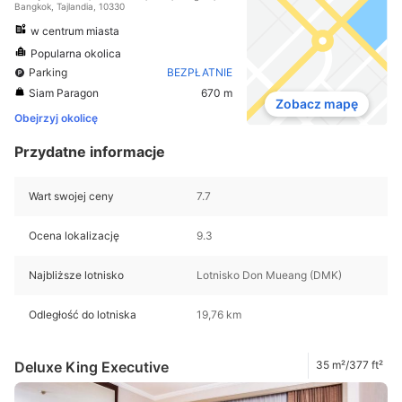
Bangkok, Tajlandia, 10330
w centrum miasta
Popularna okolica
Parking
BEZPŁATNIE
Siam Paragon
670 m
Zobacz mapę
Obejrzyj okolicę
Przydatne informacje
Wart swojej ceny
7.7
Ocena lokalizację
9.3
Najbliższe lotnisko
Lotnisko Don Mueang (DMK)
Odległość do lotniska
19,76 km
Deluxe King Executive
35 m²/377 ft²