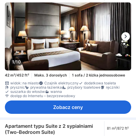
1/10
42 m²/452 ft²
Maks. 3 dorosłych
1 sofa / 2 łóżka jednoosobowe
widok: na miasto
Czajnik elektryczny
dodatkowa toaleta
prysznic
prywatna łazienka
przybory toaletowe
ręczniki
suszarka do włosów
wanna
dostęp do Internetu – bezprzewodowy
Zobacz ceny
Apartament typu Suite z 2 sypialniami
81 m²/872 ft²
(Two-Bedroom Suite)