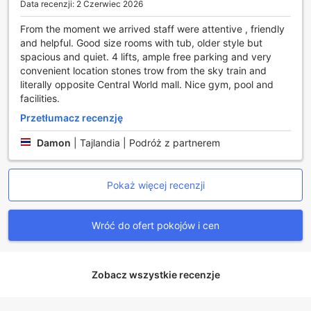
Data recenzji: 2 Czerwiec 2026
codziennej usługi sprzątania, co sprawia, że pobyt w
Arnoma Grand staje się jeszcze bardziej komfortowy i
From the moment we arrived staff were attentive , friendly
bezproblemowy.
and helpful. Good size rooms with tub, older style but
spacious and quiet. 4 lifts, ample free parking and very
Udogodnienia transportowe w Arnoma Grand
convenient location stones trow from the sky train and
literally opposite Central World mall. Nice gym, pool and
Arnoma Grand w Bangkoku to idealne miejsce dla
facilities.
podróżnych, którzy cenią sobie wygodę i elastyczność w
Przetłumacz recenzję
podróżach. Hotel oferuje transport z i na lotnisko, co
sprawia, że dotarcie do i z miejsca zakwaterowania jest
Damon
|
Tajlandia | Podróż z partnerem
niezwykle proste i komfortowe. Dodatkowo, goście mogą
skorzystać z usług wynajmu samochodów, co pozwala na
swobodne eksplorowanie okolicy i odkrywanie uroków
Pokaż więcej recenzji
Bangkoku we własnym tempie.
Dla tych, którzy preferują korzystanie z komunikacji
miejskiej lub taksówek, Arnoma Grand zapewnia również
Wróć do ofert pokojów i cen
wygodne usługi taksówkowe oraz pomoc w zakupie
biletów na lokalne atrakcje. Hotel dysponuje także
przestronnym parkingiem, który jest dostępny na miejscu i
oferuje możliwość samodzielnego parkowania bez
Zobacz wszystkie recenzje
dodatkowych opłat. Dzięki tym udogodnieniom, goście
mogą cieszyć się bezstresowym pobytem, mając