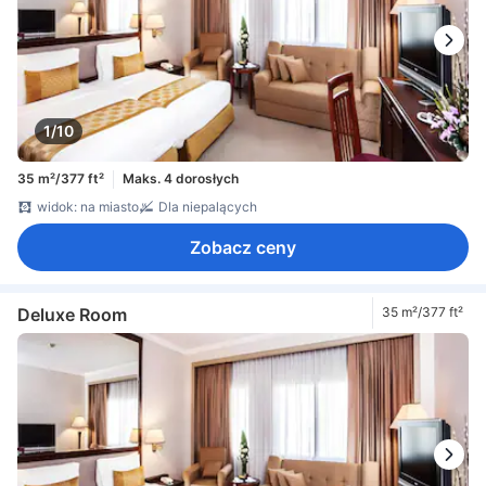
1/10
35 m²/377 ft²
Maks. 4 dorosłych
widok: na miasto
Dla niepalących
Zobacz ceny
Deluxe Room
35 m²/377 ft²