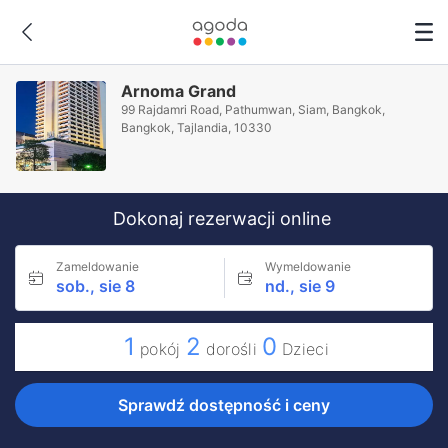
Arnoma Grand
99 Rajdamri Road, Pathumwan, Siam, Bangkok,
Bangkok, Tajlandia, 10330
Dokonaj rezerwacji online
Zameldowanie
Wymeldowanie
sob., sie 8
nd., sie 9
1
2
0
pokój
dorośli
Dzieci
Sprawdź dostępność i ceny