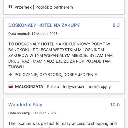
chwilę wytchnienia, oferując intymną atmosferę oraz
Przemek
|
Podróż z partnerem
możliwość zrelaksowania się w ciepłym otoczeniu. W
Arnoma Grand każdy znajdzie coś dla siebie, a bogata
oferta rozrywkowa sprawi, że Twój pobyt w Bangkoku
będzie pełen przyjemności i relaksu.
DOSKONALY HOTEL NA ZAKUPY
8,3
Data recenzji: 14 Marzec 2013
Obiekty sportowe w Arnoma Grand w Bangkoku
TO DOSKONALY HOTEL NA KILKUDNIOWY POBYT W
Arnoma Grand w Bangkoku to idealne miejsce dla
BANGKOKU. POLECAM WSZYSTKIM MILOSNIKOM
miłośników aktywnego stylu życia. Goście mogą korzystać
ZAKUPOW W TYM WSPANIALYM MIESCIE. BYLAM TAM
z przestronnej siłowni, która jest w pełni wyposażona w
DRUGI RAZ I MAM NADZIEJE,ZE ZA ROK POJADE TAM
nowoczesny sprzęt fitness, umożliwiający trening zarówno
ZNOWU.
dla początkujących, jak i zaawansowanych sportowców.
POLOZENIE, CZYSTOSC,,DOBRE JEDZENIE
Co więcej, korzystanie z centrum fitness jest bezpłatne, co
sprawia, że każdy może zadbać o swoją kondycję bez
MALGORZATA
|
Polska | Indywidualni podróżujący
dodatkowych kosztów.
Dla tych, którzy preferują relaks przy wodzie, hotel oferuje
zarówno wewnętrzny, jak i zewnętrzny basen. Wewnętrzny
Wonderful Stay
10,0
basen to doskonałe miejsce na pływanie w komfortowych
warunkach, natomiast zewnętrzny basen otoczony jest
Data recenzji: 30 Lipiec 2026
piękną zielenią, co stwarza idealne warunki do
wypoczynku po intensywnym treningu. Przy basenie
The location was perfect for easy access to shopping and
znajduje się bar, gdzie goście mogą delektować się