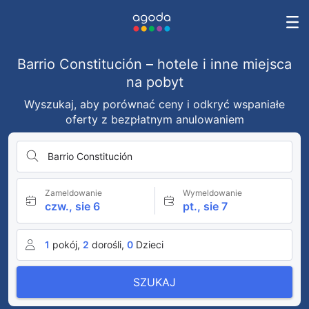
Barrio Constitución – hotele i inne miejsca
na pobyt
Wyszukaj, aby porównać ceny i odkryć wspaniałe
oferty z bezpłatnym anulowaniem
Barrio Constitución
Zameldowanie
Wymeldowanie
czw., sie 6
pt., sie 7
1
pokój,
2
dorośli,
0
Dzieci
SZUKAJ