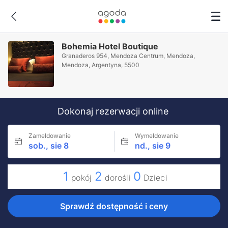
Bohemia Hotel Boutique
Granaderos 954, Mendoza Centrum, Mendoza,
Mendoza, Argentyna, 5500
Dokonaj rezerwacji online
Zameldowanie
Wymeldowanie
sob., sie 8
nd., sie 9
1
2
0
pokój
dorośli
Dzieci
Sprawdź dostępność i ceny