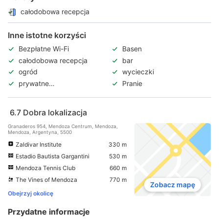
całodobowa recepcja
Inne istotne korzyści
Bezpłatne Wi-Fi
Basen
całodobowa recepcja
bar
ogród
wycieczki
prywatne
Pranie
zameldowanie/wymeldowanie
6.7
Dobra lokalizacja
Granaderos 954, Mendoza Centrum, Mendoza,
Mendoza, Argentyna, 5500
Zaldivar Institute
330 m
Estadio Bautista Gargantini
530 m
Mendoza Tennis Club
660 m
The Vines of Mendoza
770 m
Zobacz mapę
Obejrzyj okolicę
Przydatne informacje