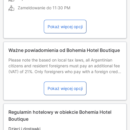
Zameldowanie do
11:30 PM
Pokaż więcej opcji
Ważne powiadomienia od Bohemia Hotel Boutique
Please note the based on local tax laws, all Argentinian
citizens and resident foreigners must pay an additional fee
(VAT) of 21%. Only foreigners who pay with a foreign credit
card, debit card or via bank transfer are exempt from this
21% additional fee (VAT) in accommodation and breakfast
Pokaż więcej opcji
when presenting a foreign passport or a foreign ID along
with a supporting document handed by the national
migrations authority, if applicable.Guests under the age of
18 can only check in with a parent or official guardian.
Regulamin hotelowy w obiekcie Bohemia Hotel
Boutique
Dzieci i dostawki