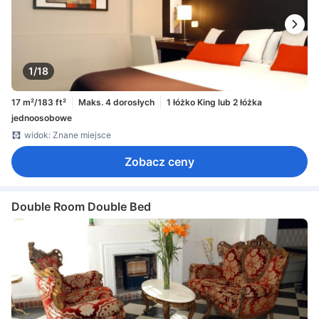
1/18
17 m²/183 ft²
Maks. 4 dorosłych
1 łóżko King lub 2 łóżka
jednoosobowe
widok: Znane miejsce
Zobacz ceny
Double Room Double Bed