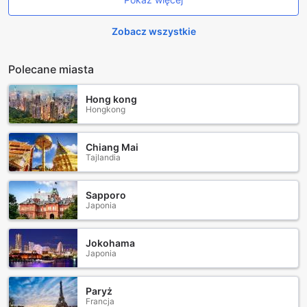
Oprócz relaksu, basen stwarza również możliwość
aktywnego spędzania czasu. Goście mogą zorganizować
sobie poranne treningi pływackie lub po prostu cieszyć się
Zobacz wszystkie
wodnymi zabawami z rodziną i przyjaciółmi. Bohemia Hotel
Boutique zapewnia idealne warunki do łączenia relaksu z
Polecane miasta
aktywnością fizyczną, co sprawia, że każdy pobyt staje się
niezapomnianym doświadczeniem.
Hong kong
Hongkong
Udogodnienia w Bohemia Hotel Boutique: Komfort i
Bezpieczeństwo
Chiang Mai
Bohemia Hotel Boutique w Mendoza to miejsce, które łączy
Tajlandia
elegancję z nowoczesnymi udogodnieniami, zapewniając
gościom maksymalny komfort i bezpieczeństwo. W hotelu
znajdują się sejfy, które pozwalają na bezpieczne
Sapporo
Japonia
przechowywanie cennych przedmiotów, dając gościom
spokój umysłu podczas ich pobytu. Dodatkowo,
profesjonalny personel concierge jest zawsze gotowy, aby
Jokohama
pomóc w organizacji atrakcji oraz udzielić informacji o
Japonia
lokalnych wydarzeniach, co sprawia, że każdy gość czuje
się wyjątkowo i dobrze zaopiekowany.
W Bohemia Hotel Boutique dostępne jest bezpłatne Wi-Fi
Paryż
Francja
we wszystkich pokojach oraz w przestrzeniach