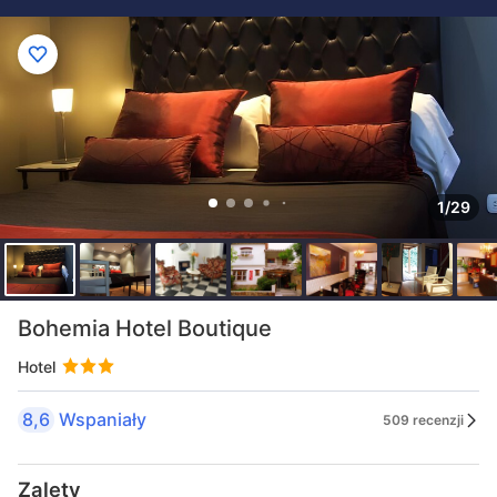
1/29
Bohemia Hotel Boutique
Hotel
8,6
Wspaniały
509 recenzji
Zalety