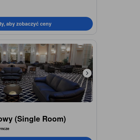
ty, aby zobaczyć ceny
owy (Single Room)
yncze