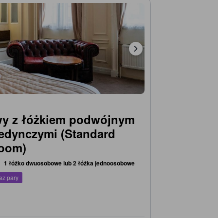
wy z łóżkiem podwójnym
jedynczymi (Standard
Room)
1 łóżko dwuosobowe lub 2 łóżka jednoosobowe
ez pary