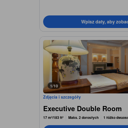
Wpisz daty, aby zoba
1/10
Zdjęcia i szczegóły
Executive Double Room
17 m²/183 ft²
Maks. 2 dorosłych
1 łóżko dwuos