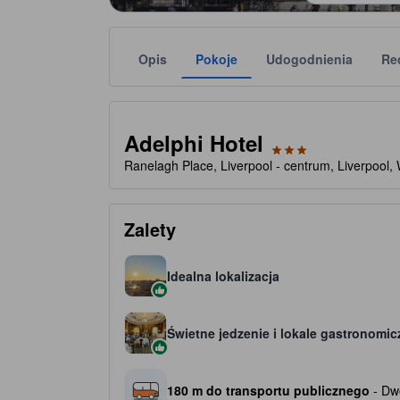
Opis
Pokoje
Udogodnienia
Re
Liczbę gwiazdek obiektu należy traktować jako w
tooltip
3 gwiazdki(-ek) na 5
Adelphi Hotel
Ranelagh Place, Liverpool - centrum, Liverpool, 
Zalety
Idealna lokalizacja
Świetne jedzenie i lokale gastronomic
180 m do transportu publicznego
- Dwo