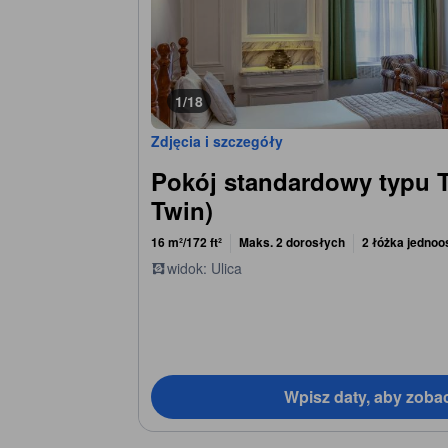
1/18
Zdjęcia i szczegóły
Pokój standardowy typu 
Twin)
16 m²/172 ft²
Maks. 2 dorosłych
2 łóżka jedno
widok: Ulica
Wpisz daty, aby zoba