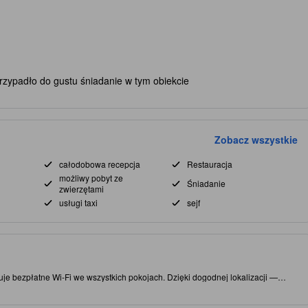
rzypadło do gustu śniadanie w tym obiekcie
Zobacz wszystkie
całodobowa recepcja
Restauracja
możliwy pobyt ze
Śniadanie
zwierzętami
usługi taxi
sejf
je bezpłatne Wi-Fi we wszystkich pokojach. Dzięki dogodnej lokalizacji —
pewnia łatwy dostęp do atrakcji i ciekawych lokali gastronomicznych. Koniecznie
rpool. Ten 3.0-gwiazdkowy obiekt oferuje udogodnienia, takie jak restauracja,
iany.