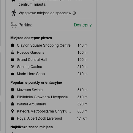
centrum miasta
Wyjątkowe miejsce do spacerów
Parking
Dostępny
Miejsca dostępne pieszo
Clayton Square Shopping Centre
140 m
Roscoe Gardens
160 m
Grand Central Hall
190 m
Genting Casino
210 m
Made-Here Shop
210 m
Popularne punkty orientacyjne
Muzeum Świata
510 m
Biblioteka Główna w Liverpoolu
510 m
Walker Art Gallery
520 m
Katedra Metropolitarna Chrystusa Króla
600 m
Royal Albert Dock Liverpool
1,1 km
Najbliższe znane miejsca