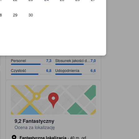
8
29
30
osażenia
Personel Ocena w kategorii 7,3 w skali do 10. Stosunek jakości do ceny O
Personel Ocena w kategorii 7,3 w skali do 10
Stosunek jakości do ceny Ocena w kategorii 7,0 w skali do 10
Czystość Ocena w kategorii 6,8 w skali do 10
Udogodnienia Ocena w kategorii 6,6 w skali do 10
7,3
Bardzo dobry
Zobacz wszystkie
1 899 recenzji
Personel
7,3
Stosunek jakości do
7,0
ceny
Czystość
6,8
Udogodnienia
6,6
Jest 143 miejsc(a), do których można dojść pieszo!
tooltip
Więcej o spacerach
9,2
Fantastyczny
Ocena za lokalizację
Fantastyczna lokalizacja
-
40 m. od