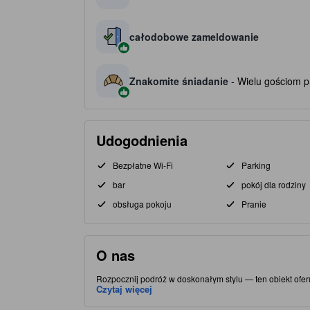
całodobowe zameldowanie
Znakomite śniadanie
- Wielu gościom p
Udogodnienia
Bezpłatne Wi-Fi
Parking
bar
pokój dla rodziny
obsługa pokoju
Pranie
O nas
Rozpocznij podróż w doskonałym stylu — ten obiekt oferu
Liverpool - centrum w mieście Liverpool — ten obiekt za
Czytaj więcej
zobacz słynne atrakcje, takie jak Royal Albert Dock Live
dzięki czemu Twój pobyt będzie komfortowy i niezapomn