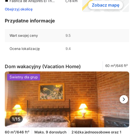
Fabrica de Alfajores El Triangulo
1,78 km
Zobacz mapę
Obejrzyj okolicę
Przydatne informacje
Wart swojej ceny
9.5
Ocena lokalizację
9.4
Dom wakacyjny (Vacation Home)
60 m²/646 ft²
Świetny dla grup
1/15
60 m²/646 ft²
Maks. 9 dorosłych
2 łóżka jednoosobowe oraz 1