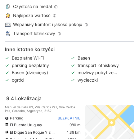
Czystość na medal
Najlepsza wartość
Wspaniały komfort i jakość pokoju
Transport lotniskowy
Inne istotne korzyści
Bezpłatne Wi-Fi
Basen
parking bezpłatny
transport lotniskowy
Basen (dziecięcy)
możliwy pobyt ze
zwierzętami
ogród
wycieczki
9.4
Lokalizacja
Manuel de Falla 63, Villa Carlos Paz, Villa Carlos
Paz, Cordoba, Argentyna, 5152
Parking
BEZPŁATNIE
El Puente Uruguay
980 m
El Dique San Roque Y El Embudo
1,39 km