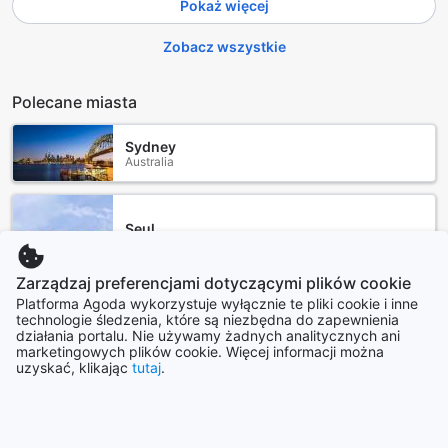
Pokaż więcej
Zobacz wszystkie
Polecane miasta
Sydney
Australia
Seul
Korea Południowa
Zarządzaj preferencjami dotyczącymi plików cookie
Platforma Agoda wykorzystuje wyłącznie te pliki cookie i inne
Yogyakarta
technologie śledzenia, które są niezbędna do zapewnienia
Indonezja
działania portalu. Nie używamy żadnych analitycznych ani
marketingowych plików cookie. Więcej informacji można
uzyskać, klikając
tutaj
.
Los Angeles (CA)
Stany Zjednoczone