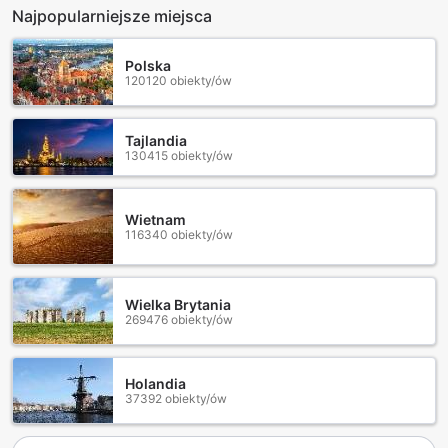
Najpopularniejsze miejsca
Polska
120120 obiekty/ów
Tajlandia
130415 obiekty/ów
Wietnam
116340 obiekty/ów
Wielka Brytania
269476 obiekty/ów
Holandia
37392 obiekty/ów