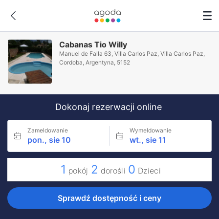
Cabanas Tio Willy
Manuel de Falla 63, Villa Carlos Paz, Villa Carlos Paz,
Cordoba, Argentyna, 5152
Dokonaj rezerwacji online
Zameldowanie
Wymeldowanie
pon., sie 10
wt., sie 11
1
2
0
pokój
dorośli
Dzieci
Sprawdź dostępność i ceny