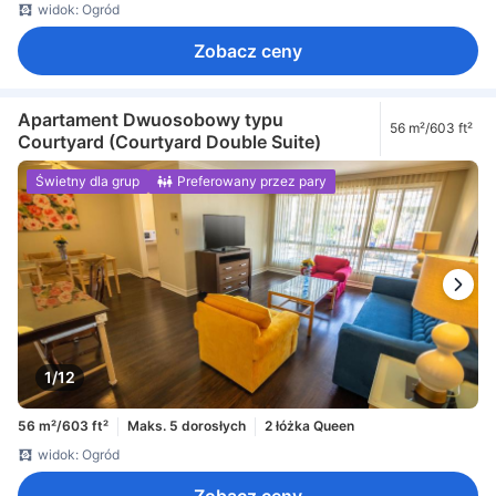
widok: Ogród
Zobacz ceny
Apartament Dwuosobowy typu
56 m²/603 ft²
Courtyard (Courtyard Double Suite)
Świetny dla grup
Preferowany przez pary
1/12
56 m²/603 ft²
Maks. 5 dorosłych
2 łóżka Queen
widok: Ogród
Zobacz ceny