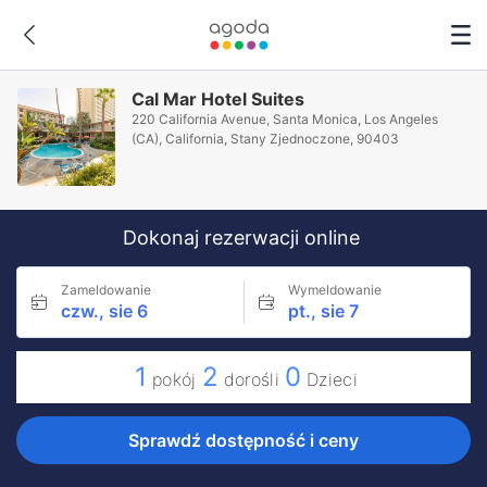
Cal Mar Hotel Suites
220 California Avenue, Santa Monica, Los Angeles
(CA), California, Stany Zjednoczone, 90403
Dokonaj rezerwacji online
Zameldowanie
Wymeldowanie
czw., sie 6
pt., sie 7
1
2
0
pokój
dorośli
Dzieci
Sprawdź dostępność i ceny