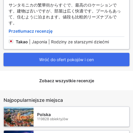
mogą również skorzystać z usługi dostarczania posiłków
サンタモニカの繁華街からすぐで、最高のロケーションで
do pokoi, co umożliwia delektowanie się smacznymi
す。建物は古いですが、部屋は広く快適です。プールもあっ
daniami w intymnej atmosferze własnej przestrzeni.
て、住むように泊まれます。値段も比較的リーズナブルで
W trosce o bezpieczeństwo i wygodę, hotel oferuje sejfy w
す。
pokojach, które pozwalają na bezpieczne przechowywanie
Przetłumacz recenzję
wartościowych przedmiotów. Zespół concierge jest zawsze
gotowy, by pomóc w organizacji atrakcji czy transportu, a
Takao
|
Japonia | Rodziny ze starszymi dziećmi
w publicznych obszarach hotelu goście mają dostęp do
bezpłatnego Wi-Fi, co umożliwia pozostanie w kontakcie z
bliskimi lub załatwienie spraw służbowych. Dodatkowo, dla
Wróć do ofert pokojów i cen
palaczy przewidziano wyznaczone miejsca, a także
możliwość przechowywania bagażu, co czyni Cal Mar
Hotel Suites idealnym wyborem dla podróżujących
zarówno w celach biznesowych, jak i turystycznych.
Zobacz wszystkie recenzje
Udogodnienia Transportowe w Cal Mar Hotel Suites
Najpopularniejsze miejsca
Cal Mar Hotel Suites w Los Angeles to idealne miejsce dla
podróżnych, którzy cenią sobie wygodę i łatwy dostęp do
Polska
transportu. Hotel oferuje szeroki wachlarz udogodnień
119828 obiekty/ów
transportowych, w tym możliwość wynajmu samochodu, co
pozwala gościom na swobodne odkrywanie uroków miasta