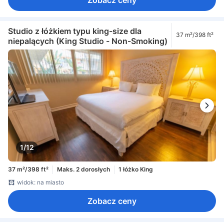
Studio z łóżkiem typu king-size dla
37 m²/398 ft²
niepalących (King Studio - Non-Smoking)
1/12
37 m²/398 ft²
Maks. 2 dorosłych
1 łóżko King
widok: na miasto
Zobacz ceny