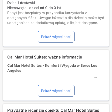
Dzieci i dostawki
Niemowlęta i dzieci od 0 do 0 lat
Pobyt jest bezpłatny w przypadku korzystania z
dostępnych łóżek. Uwaga: łóżeczko dla dziecka może być
udostępnione za dodatkową opłatą, o ile jest dostępne.
Dzieci w wieku od 1 do 11 lat [włącznie]
Darmowy pobyt na dostępnych łóżkach.
Pokaż więcej opcji
Goście w wieku 12 lat i starsi są traktowani jak osoby
dorosłe.
Dostępność dodatkowych łóżek jest uzależniona od
wybranego pokoju, prosimy o zapoznanie się ze
Cal Mar Hotel Suites: ważne informacje
szczegółowymi informacjami o pokoju.
Przy rezerwacji ponad 5 pokojów mogą mieć zastosowanie
Cal Mar Hotel Suites - Komfort i Wygoda w Serce Los
różne regulaminy i dodatkowe opłaty.
Angeles
Cal Mar Hotel Suites to urokliwy hotel trzygwiazdkowy,
położony w tętniącej życiem dzielnicy Los Angeles w
Pokaż więcej opcji
Kalifornii. Idealne miejsce dla rodzin, par oraz podróżników
biznesowych, oferuje wyjątkowe połączenie komfortu oraz
dogodnej lokalizacji. Goście mogą cieszyć się
Przydatne recenzje obiektu Cal Mar Hotel Suites
przestronnymi i dobrze wyposażonymi pokojami, które