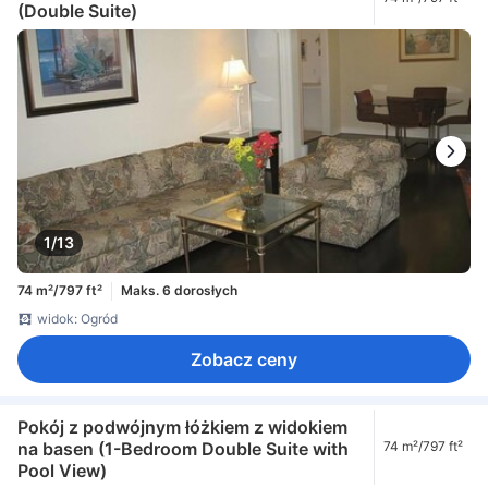
(Double Suite)
1/13
74 m²/797 ft²
Maks. 6 dorosłych
widok: Ogród
Zobacz ceny
Pokój z podwójnym łóżkiem z widokiem
na basen (1-Bedroom Double Suite with
74 m²/797 ft²
Pool View)