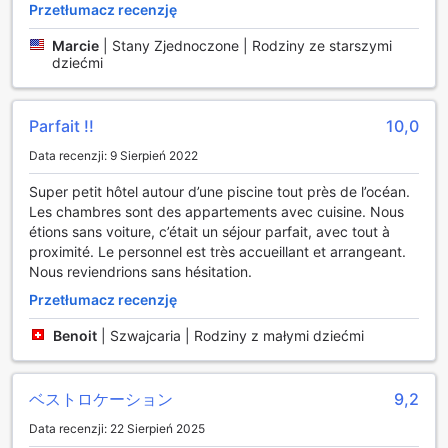
Przetłumacz recenzję
dniu pełnym zwiedzania Los Angeles.
Zewnętrzny basen natomiast to prawdziwa oaza dla tych,
Marcie
|
Stany Zjednoczone | Rodziny ze starszymi
którzy pragną korzystać z promieni słonecznych i cieszyć
dziećmi
się świeżym powietrzem. Otoczony leżakami i zielenią,
stanowi idealne miejsce na chwile wytchnienia po
intensywnym dniu. Goście mogą cieszyć się orzeźwiającą
Parfait !!
10,0
kąpielą, a także organizować małe spotkania towarzyskie
Data recenzji: 9 Sierpień 2022
przy basenie. Cal Mar Hotel Suites z pewnością zaspokoi
potrzeby wszystkich miłośników sportu i relaksu, oferując
Super petit hôtel autour d’une piscine tout près de l’océan.
wyjątkowe warunki do aktywnego spędzania czasu w
Les chambres sont des appartements avec cuisine. Nous
sercu Los Angeles.
étions sans voiture, c’était un séjour parfait, avec tout à
proximité. Le personnel est très accueillant et arrangeant.
Udogodnienia w Cal Mar Hotel Suites – Komfort i Wygoda
Nous reviendrions sans hésitation.
na Wyciągnięcie Ręki
Przetłumacz recenzję
Cal Mar Hotel Suites w Los Angeles to doskonałe miejsce
Benoit
|
Szwajcaria | Rodziny z małymi dziećmi
dla tych, którzy cenią sobie wygodę i komfort podczas
podróży. W hotelu dostępna jest usługa pralni oraz
prasowania, co pozwala gościom na utrzymanie świeżości
ich ubrań bez zbędnego wysiłku. Dodatkowo, codziennie
ベストロケーション
9,2
sprzątane pokoje zapewniają czystość i porządek, co
Data recenzji: 22 Sierpień 2025
sprawia, że każdy pobyt staje się przyjemnością. Goście