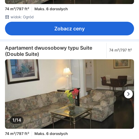
74 m²/797 ft²
Maks. 6 dorosłych
widok: Ogród
Zobacz ceny
Apartament dwuosobowy typu Suite
74 m²/797 ft²
(Double Suite)
1/14
74 m²/797 ft²
Maks. 6 dorosłych