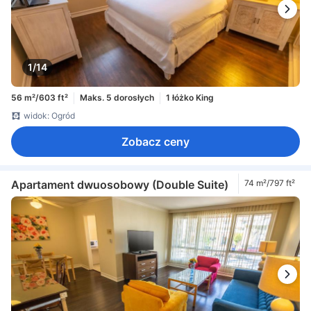
1/14
56 m²/603 ft²
Maks. 5 dorosłych
1 łóżko King
widok: Ogród
Zobacz ceny
Apartament dwuosobowy (Double Suite)
74 m²/797 ft²