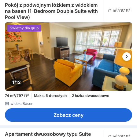
Pokój z podwójnym łóżkiem z widokiem
na basen (1-Bedroom Double Suite with
74 m²/797 ft²
Pool View)
Świetny dla grup
1/12
74 m²/797 ft²
Maks. 5 dorosłych
2 łóżka dwuosobowe
widok: Basen
Zobacz ceny
Apartament dwuosobowy typu Suite
74 m²/797 ft²