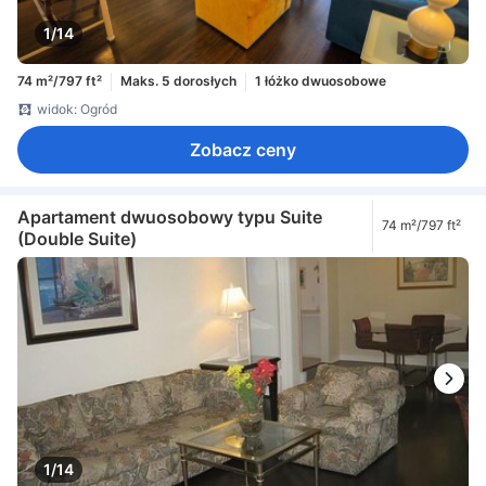
1/14
74 m²/797 ft²
Maks. 5 dorosłych
1 łóżko dwuosobowe
widok: Ogród
Zobacz ceny
Apartament dwuosobowy typu Suite
74 m²/797 ft²
(Double Suite)
1/14