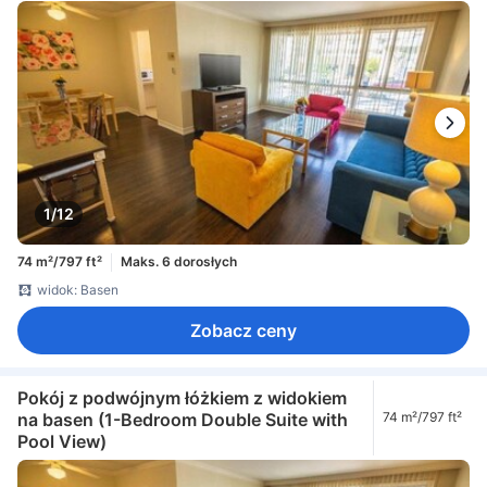
1/12
74 m²/797 ft²
Maks. 6 dorosłych
widok: Basen
Zobacz ceny
Pokój z podwójnym łóżkiem z widokiem
na basen (1-Bedroom Double Suite with
74 m²/797 ft²
Pool View)