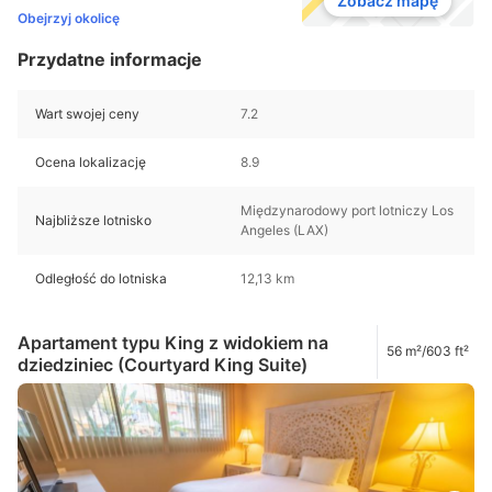
Zobacz mapę
Obejrzyj okolicę
Przydatne informacje
Wart swojej ceny
7.2
Ocena lokalizację
8.9
Międzynarodowy port lotniczy Los
Najbliższe lotnisko
Angeles (LAX)
Odległość do lotniska
12,13 km
Apartament typu King z widokiem na
56 m²/603 ft²
dziedziniec (Courtyard King Suite)