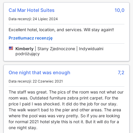
siebie. Niezależnie od tego, czy szukasz wyjątkowego
prezentu, czy po prostu chcesz zaopatrzyć się w coś
Cal Mar Hotel Suites
10,0
lokalnego, sklepy w hotelu z pewnością Cię zainspirują.
Data recenzji: 24 Lipiec 2024
Dodatkowo, hotelowe ogrody stanowią oazę spokoju i
relaksu. Przestronne tereny zielone to doskonałe miejsce
Excellent hotel, location, and services. Will stay again!!
na poranny jogging, popołudniowy relaks z książką lub
romantyczny spacer w blasku zachodzącego słońca.
Przetłumacz recenzję
Obcowanie z naturą w tak malowniczym otoczeniu sprawi,
Kimberly
|
Stany Zjednoczone | Indywidualni
że Twój pobyt w Cal Mar Hotel Suites będzie
podróżujący
niezapomnianym doświadczeniem, pełnym harmonii i
piękna.
One night that was enough
7,2
Obiekty sportowe w Cal Mar Hotel Suites
Data recenzji: 22 Czerwiec 2021
Cal Mar Hotel Suites w Los Angeles to idealne miejsce dla
miłośników aktywności fizycznej i relaksu. Goście mają do
The staff was great. The pics of the room was not what our
dyspozycji zarówno wewnętrzny, jak i zewnętrzny basen,
room was. Outdated furniture zebra print carpet. For the
co sprawia, że każdy może znaleźć idealne miejsce do
price I paid I was shocked. It did do the job for our stay.
pływania i odprężenia się. Wewnętrzny basen, otoczony
The walk wasn’t bad to the pier and other areas. The area
przyjemną atmosferą, zapewnia komfort nawet w
where the pool was was very pretty. So if you are looking
chłodniejsze dni, a jego nowoczesny design zachęca do
for normal 2021 hotel style this is not it. But it will do for a
aktywnego spędzania czasu. To doskonała opcja na
one night stay.
poranną rozgrzewkę lub wieczorną sesję relaksacyjną po