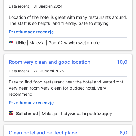
Dla tych, którzy preferują korzystanie z transportu
Data recenzji: 31 Sierpień 2024
publicznego, City Inn Hotel oferuje również usługę
zamówienia taksówki. Dzięki temu goście mogą szybko i
Location of the hotel is great with many restaurants around.
wygodnie dotrzeć do najważniejszych atrakcji
The staff is so helpful and friendly. Safe to staying
turystycznych Kuching, a także do pobliskich centrów
Przetłumacz recenzję
handlowych i restauracji. Usługa ta zapewnia wygodny
dostęp do całego miasta, co czyni pobyt w City Inn Hotel
tiNie
|
Malezja | Podróż w większej grupie
jeszcze bardziej relaksującym i bezstresowym.
Udogodnienia pokoi w City Inn Hotel
Room very clean and good location
10,0
Data recenzji: 27 Grudzień 2025
Witamy w City Inn Hotel w Kuching, gdzie komfort i
nowoczesność spotykają się, aby zapewnić niezapomniane
Easy to find food restaurant near the hotel and waterfront
doświadczenia. Nasze pokoje są w pełni klimatyzowane,
very near..room very clean for budget hotel..very
co gwarantuje przyjemny chłód w tropikalnym klimacie
recommend.
Malezji. Każdego ranka czeka na Ciebie świeża gazeta,
dzięki czemu możesz na bieżąco śledzić wydarzenia ze
Przetłumacz recenzję
świata. W każdym pokoju znajduje się telewizor z
Sallehmsd
|
Malezja | Indywidualni podróżujący
dostępem do kanałów satelitarnych, co pozwala na relaks
przy ulubionych programach po dniu pełnym wrażeń.
Dodatkowo, dla Twojej wygody, oferujemy zestaw do
Clean hotel and perfect place.
8,0
parzenia kawy i herbaty, abyś mógł cieszyć się ulubionym