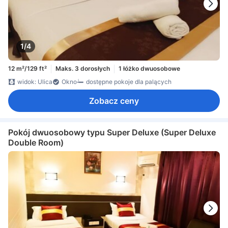
1/4
12 m²/129 ft²
Maks. 3 dorosłych
1 łóżko dwuosobowe
widok: Ulica
Okno
dostępne pokoje dla palących
Zobacz ceny
Pokój dwuosobowy typu Super Deluxe (Super Deluxe
Double Room)