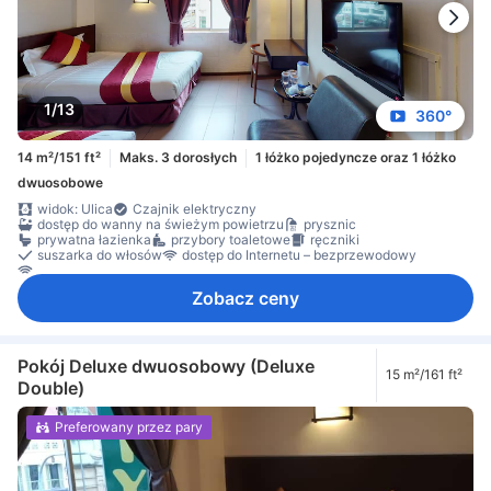
1/13
360°
14 m²/151 ft²
Maks. 3 dorosłych
1 łóżko pojedyncze oraz 1 łóżko
dwuosobowe
widok: Ulica
Czajnik elektryczny
dostęp do wanny na świeżym powietrzu
prysznic
prywatna łazienka
przybory toaletowe
ręczniki
suszarka do włosów
dostęp do Internetu – bezprzewodowy
Internet bezprzewodowy – bezpłatny
Zobacz ceny
Pokój Deluxe dwuosobowy (Deluxe
15 m²/161 ft²
Double)
Preferowany przez pary