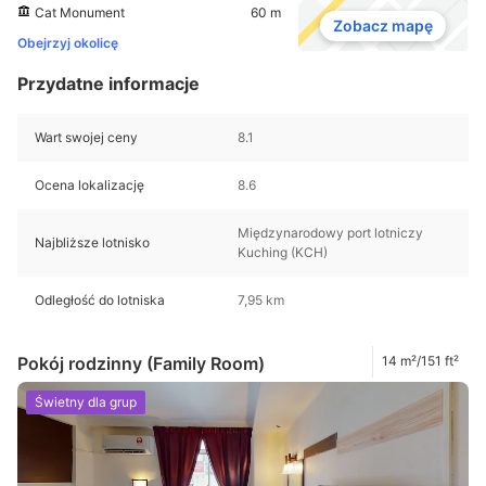
Cat Monument
60 m
Zobacz mapę
Obejrzyj okolicę
Przydatne informacje
Wart swojej ceny
8.1
Ocena lokalizację
8.6
Międzynarodowy port lotniczy
Najbliższe lotnisko
Kuching (KCH)
Odległość do lotniska
7,95 km
Pokój rodzinny (Family Room)
14 m²/151 ft²
Świetny dla grup