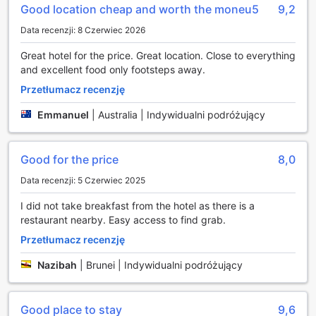
pokoju, co jest idealnym rozwiązaniem po długim dniu
Good location cheap and worth the moneu5
9,2
zwiedzania. Dla tych, którzy podróżują z większą ilością
Data recenzji: 8 Czerwiec 2026
bagażu, hotel oferuje przechowalnię bagażu, a także sejfy
w pokojach, które zapewniają bezpieczeństwo cennych
Great hotel for the price. Great location. Close to everything
rzeczy. W całym obiekcie dostępne jest bezpłatne Wi-Fi,
and excellent food only footsteps away.
zarówno w pokojach, jak i w częściach wspólnych, co
umożliwia łatwe łączenie się z internetem. Dla palaczy
Przetłumacz recenzję
przygotowano wyznaczone miejsce do palenia, co
Emmanuel
|
Australia | Indywidualni podróżujący
zapewnia komfort wszystkim gościom.
Udogodnienia transportowe w City Inn Hotel w Kuching
Good for the price
8,0
City Inn Hotel w Kuching oferuje wygodne i praktyczne
Data recenzji: 5 Czerwiec 2025
udogodnienia transportowe, które sprawiają, że
podróżowanie po mieście jest niezwykle komfortowe. Hotel
I did not take breakfast from the hotel as there is a
dysponuje przestronnym parkingiem onsite, co pozwala
restaurant nearby. Easy access to find grab.
gościom na łatwe i bezpieczne parkowanie swoich
Przetłumacz recenzję
pojazdów. Dzięki opcji samodzielnego parkowania, goście
mogą cieszyć się swobodą i elastycznością, korzystając z
Nazibah
|
Brunei | Indywidualni podróżujący
własnego samochodu bez obaw o dodatkowe formalności.
Należy jednak pamiętać, że obowiązują opłaty za
korzystanie z parkingu, co warto uwzględnić w planowaniu
Good place to stay
9,6
budżetu podróży.