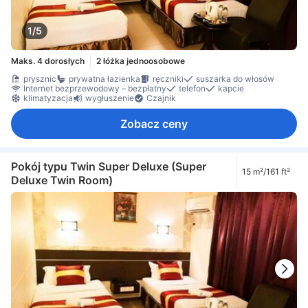
1/5
Maks. 4 dorosłych
2 łóżka jednoosobowe
prysznic
prywatna łazienka
ręczniki
suszarka do włosów
Internet bezprzewodowy – bezpłatny
telefon
kapcie
klimatyzacja
wygłuszenie
Czajnik
Zobacz ceny
Pokój typu Twin Super Deluxe (Super
15 m²/161 ft²
Deluxe Twin Room)