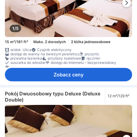
1/5
15 m²/161 ft²
Maks. 2 dorosłych
2 łóżka jednoosobowe
widok: Ulica
Czajnik elektryczny
dostęp do wanny na świeżym powietrzu
prysznic
prywatna łazienka
przybory toaletowe
ręczniki
suszarka do włosów
dostęp do Internetu – bezprzewodowy
Internet bezprzewodowy – bezpłatny
Zobacz ceny
Pokój Dwuosobowy typu Deluxe (Deluxe
12 m²/129 ft²
Double)