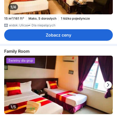
1/4
15 m²/161 ft²
Maks. 5 dorosłych
1 łóżko pojedyncze
widok: Ulica
Dla niepalących
Zobacz ceny
Family Room
Świetny dla grup
1/5