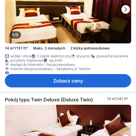
1/5
14 m²/151 ft²
Maks. 2 dorosłych
2 łóżka jednoosobowe
widok: Ulica
Czajnik elektryczny
prysznic
prywatna łazienka
przybory toaletowe
ręczniki
dostęp do Internetu – bezprzewodowy
Internet bezprzewodowy – bezpłatny
telefon
telewizja satelitarna/kablowa
Zobacz ceny
Pokój typu Twin Deluxe (Deluxe Twin)
15 m²/161 ft²