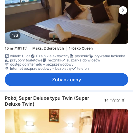
1/6
15 m²/161 ft²
Maks. 2 dorosłych
1 łóżko Queen
widok: Ulica
Czajnik elektryczny
prysznic
prywatna łazienka
przybory toaletowe
ręczniki
suszarka do włosów
dostęp do Internetu – bezprzewodowy
Internet bezprzewodowy – bezpłatny
telefon
Zobacz ceny
Pokój Super Deluxe typu Twin (Super
14 m²/151 ft²
Deluxe Twin)