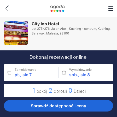
City Inn Hotel
Lot 275-276, Jalan Abell, Kuching - centrum, Kuching,
Sarawak, Malezja, 93100
Dokonaj rezerwacji online
Zameldowanie
Wymeldowanie
pt., sie 7
sob., sie 8
1
2
0
pokój
dorośli
Dzieci
Sprawdź dostępność i ceny