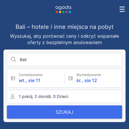
Bali – hotele i inne miejsca na pobyt
Wyszukaj, aby porównać ceny i odkryć wspaniałe
oferty z bezpłatnym anulowaniem
Bali
Zameldowanie
Wymeldowanie
wt., sie 11
śr., sie 12
1
pokój,
2
dorośli,
0
Dzieci
SZUKAJ