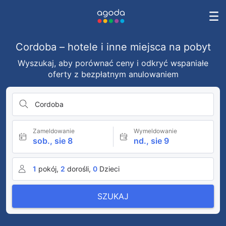
Cordoba – hotele i inne miejsca na pobyt
Wyszukaj, aby porównać ceny i odkryć wspaniałe
oferty z bezpłatnym anulowaniem
Cordoba
Zameldowanie
Wymeldowanie
sob., sie 8
nd., sie 9
1
pokój,
2
dorośli,
0
Dzieci
SZUKAJ