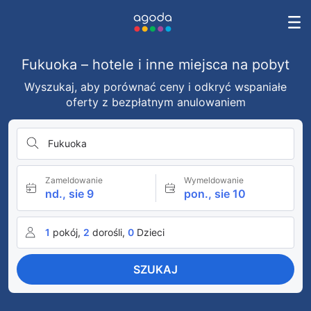
Fukuoka – hotele i inne miejsca na pobyt
Wyszukaj, aby porównać ceny i odkryć wspaniałe
oferty z bezpłatnym anulowaniem
Fukuoka
Zameldowanie
Wymeldowanie
nd., sie 9
pon., sie 10
1
pokój,
2
dorośli,
0
Dzieci
SZUKAJ