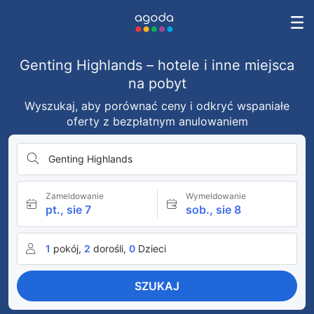
Genting Highlands – hotele i inne miejsca
na pobyt
Wyszukaj, aby porównać ceny i odkryć wspaniałe
oferty z bezpłatnym anulowaniem
Genting Highlands
Zameldowanie
Wymeldowanie
pt., sie 7
sob., sie 8
1
pokój,
2
dorośli,
0
Dzieci
SZUKAJ