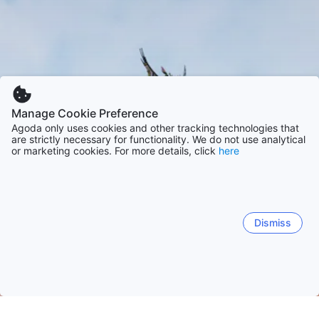
Manage Cookie Preference
Agoda only uses cookies and other tracking technologies that
are strictly necessary for functionality. We do not use analytical
or marketing cookies. For more details, click
here
Dismiss
Strona główna
Malezja obiekty(-ów)
Pahang obiekty(-ów)
G