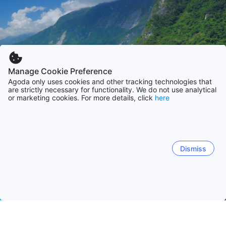
Manage Cookie Preference
Agoda only uses cookies and other tracking technologies that
are strictly necessary for functionality. We do not use analytical
or marketing cookies. For more details, click
here
Dismiss
Strona główna
Tajwan obiekty(-ów)
Hualian obiekty(-ów)
Hu