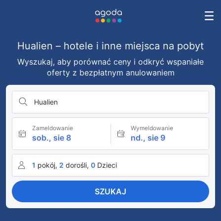
Hualien – hotele i inne miejsca na pobyt
Wyszukaj, aby porównać ceny i odkryć wspaniałe
oferty z bezpłatnym anulowaniem
Hualien
Zameldowanie
Wymeldowanie
sob., sie 8
nd., sie 9
1
pokój,
2
dorośli,
0
Dzieci
SZUKAJ