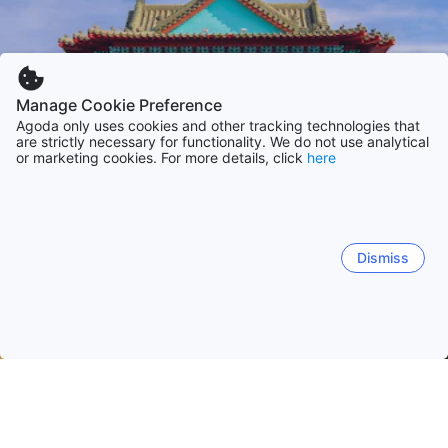
Manage Cookie Preference
Agoda only uses cookies and other tracking technologies that
are strictly necessary for functionality. We do not use analytical
or marketing cookies. For more details, click
here
Dismiss
Strona główna
Tajwan obiekty(-ów)
Kinmen obiekty(-ów)
Ki
Kinmen Islands