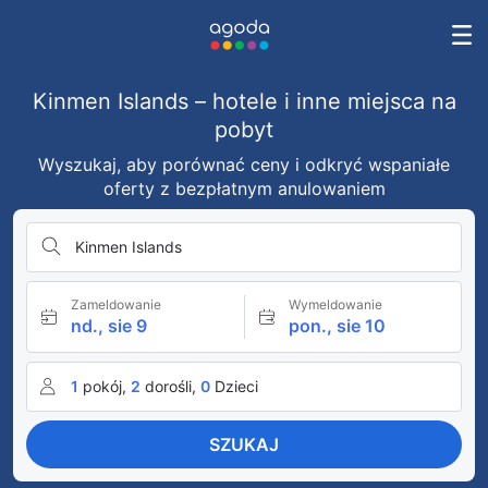
Kinmen Islands – hotele i inne miejsca na
pobyt
Wyszukaj, aby porównać ceny i odkryć wspaniałe
oferty z bezpłatnym anulowaniem
Kinmen Islands
Zameldowanie
Wymeldowanie
nd., sie 9
pon., sie 10
1
pokój,
2
dorośli,
0
Dzieci
SZUKAJ