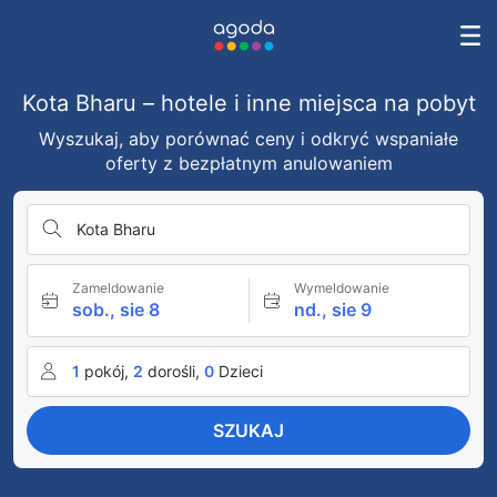
Kota Bharu – hotele i inne miejsca na pobyt
Wyszukaj, aby porównać ceny i odkryć wspaniałe
oferty z bezpłatnym anulowaniem
Kota Bharu
Zameldowanie
Wymeldowanie
sob., sie 8
nd., sie 9
1
pokój,
2
dorośli,
0
Dzieci
SZUKAJ