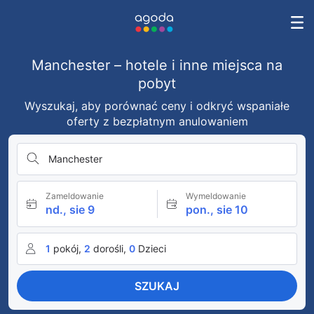
Manchester – hotele i inne miejsca na
pobyt
Wyszukaj, aby porównać ceny i odkryć wspaniałe
oferty z bezpłatnym anulowaniem
Manchester
Zameldowanie
Wymeldowanie
nd., sie 9
pon., sie 10
1
pokój,
2
dorośli,
0
Dzieci
SZUKAJ