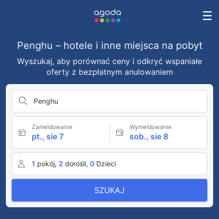
Penghu – hotele i inne miejsca na pobyt
Wyszukaj, aby porównać ceny i odkryć wspaniałe
oferty z bezpłatnym anulowaniem
Penghu
Zameldowanie
Wymeldowanie
pt., sie 7
sob., sie 8
1
pokój,
2
dorośli,
0
Dzieci
SZUKAJ