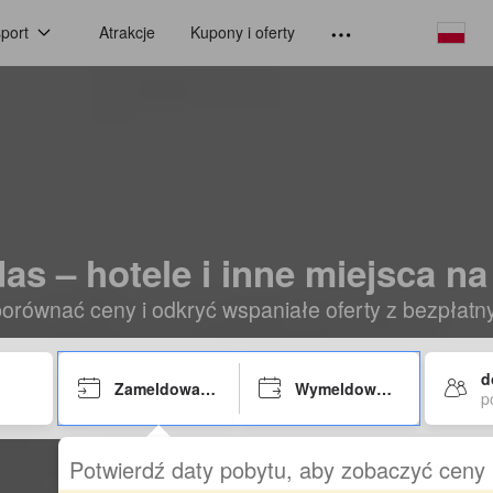
port
Atrakcje
Kupony i oferty
as – hotele i inne miejsca na
orównać ceny i odkryć wspaniałe oferty z bezpłat
d
Zameldowanie
Wymeldowanie
p
Potwierdź daty pobytu, aby zobaczyć ceny