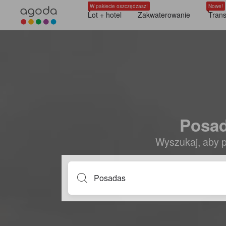
W pakiecie oszczędzasz!
Nowe!
Lot + hotel
Zakwaterowanie
Trans
Posad
Wyszukaj, aby p