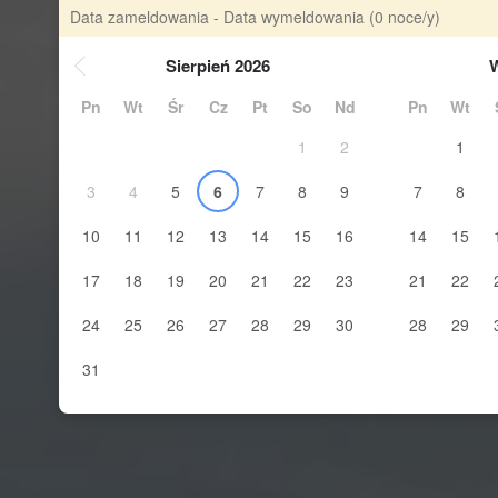
Data zameldowania - Data wymeldowania
(0 noce/y)
Sierpień 2026
W
Pn
Wt
Śr
Cz
Pt
So
Nd
Pn
Wt
1
2
1
3
4
5
6
7
8
9
7
8
10
11
12
13
14
15
16
14
15
17
18
19
20
21
22
23
21
22
24
25
26
27
28
29
30
28
29
31