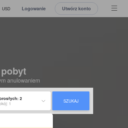
Logowanie
Utwórz konto
USD
 pobyt
nym anulowaniem
orosłych: 2
SZUKAJ
okój: 1