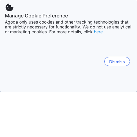
Manage Cookie Preference
Agoda only uses cookies and other tracking technologies that
are strictly necessary for functionality. We do not use analytical
or marketing cookies. For more details, click
here
Dismiss
Strona główna
Argentyna obiekty(-ów)
Prowincja San Juan ob
San Juan
Barreal
Villa Tacú
Villa General San Mar
San Juan
Trinidad
Santa Lucía