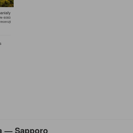
aniały
ie 6083
recenzji
s
a — Sapporo