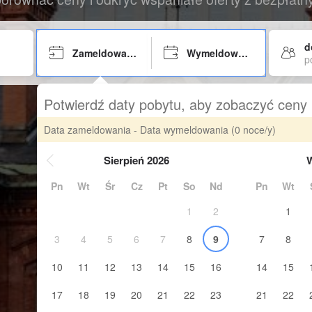
d
Zameldowanie
Wymeldowanie
p
Potwierdź daty pobytu, aby zobaczyć ceny
Data zameldowania - Data wymeldowania
(0 noce/y)
Sierpień 2026
W
Pn
Wt
Śr
Cz
Pt
So
Nd
Pn
Wt
1
2
1
3
4
5
6
7
8
9
7
8
10
11
12
13
14
15
16
14
15
17
18
19
20
21
22
23
21
22