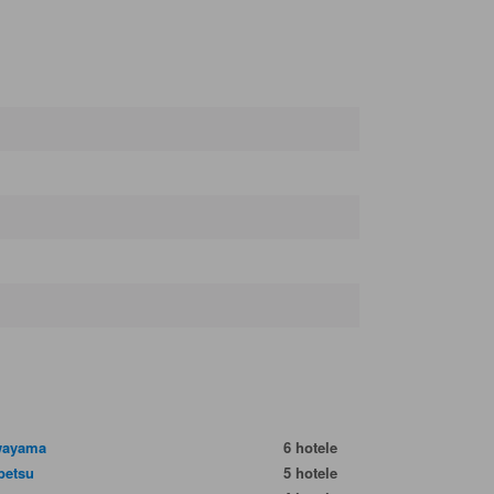
wayama
6 hotele
betsu
5 hotele