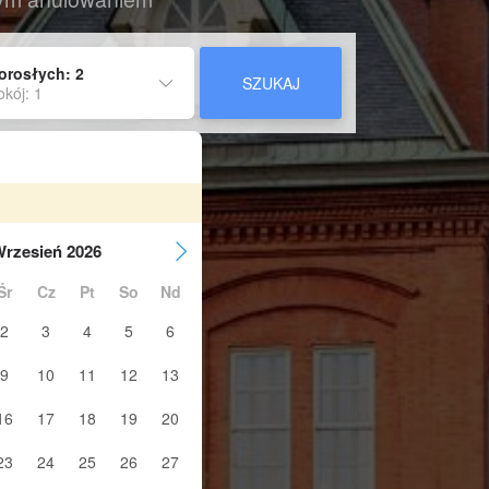
orosłych: 2
SZUKAJ
okój: 1
rzesień 2026
Śr
Cz
Pt
So
Nd
2
3
4
5
6
9
10
11
12
13
16
17
18
19
20
23
24
25
26
27