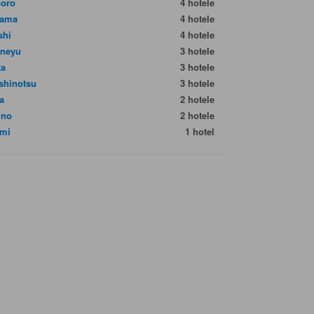
oro
4 hotele
yama
4 hotele
shi
4 hotele
neyu
3 hotele
ta
3 hotele
shinotsu
3 hotele
a
2 hotele
ino
2 hotele
mi
1 hotel