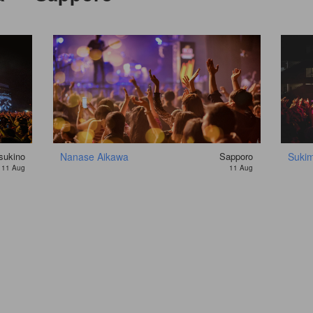
sukino
Nanase Aikawa
Sapporo
Sukim
11 Aug
11 Aug