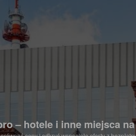
ro – hotele i inne miejsca na
orównać ceny i odkryć wspaniałe oferty z bezpłat