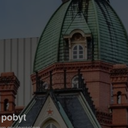
 pobyt
nym anulowaniem