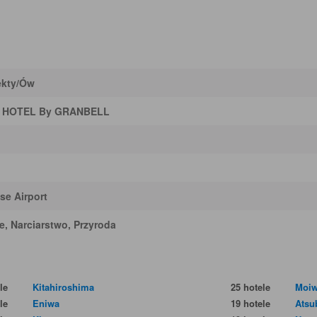
ekty/ów
 HOTEL By GRANBELL
se Airport
e, Narciarstwo, Przyroda
le
Kitahiroshima
25 hotele
Moi
le
Eniwa
19 hotele
Atsu