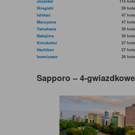
Jozankei
115 hote
Hiragishi
59 hote
Ishikari
47 hote
Maruyama
47 hote
Yamahana
39 hote
Nakajima
30 hote
Kimobetsu
27 hote
Hachiken
27 hote
Iwamizawa
26 hote
Sapporo – 4-gwiazdkowe