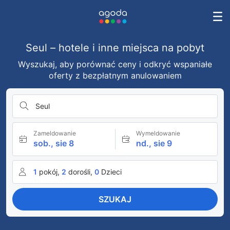
Seul – hotele i inne miejsca na pobyt
Wyszukaj, aby porównać ceny i odkryć wspaniałe
oferty z bezpłatnym anulowaniem
Seul
Zameldowanie
Wymeldowanie
sob., sie 8
nd., sie 9
1
pokój,
2
dorośli,
0
Dzieci
SZUKAJ