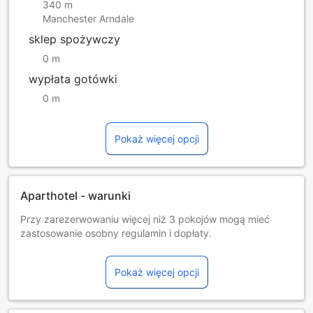
340 m
Manchester Arndale
sklep spożywczy
0 m
wypłata gotówki
0 m
Pokaż więcej opcji
Aparthotel - warunki
Przy zarezerwowaniu więcej niż 3 pokojów mogą mieć
zastosowanie osobny regulamin i dopłaty.
Wszelkie przedmioty pozostawione przez gości w
apartamentach i/lub miejscach ogólnodostępnych będę
Pokaż więcej opcji
przechowywane przez najwyżej miesiąc (do 30 dni) od
dnia wyjazdu. Jeśli nie zostaną odebrane we wskazanym
czasie, zostaną przekazane organizacji charytatywnej.