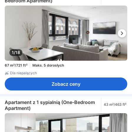
Bedroom Apartment)
1/18
67 m²/721 ft²
Maks. 5 dorosłych
Dla niepalących
Zobacz ceny
Apartament z 1 sypialnią (One-Bedroom
43 m²/463 ft²
Apartment)