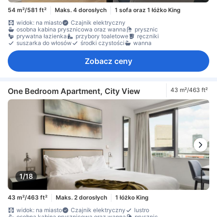
54 m²/581 ft²
Maks. 4 dorosłych
1 sofa oraz 1 łóżko King
widok: na miasto
Czajnik elektryczny
osobna kabina prysznicowa oraz wanna
prysznic
prywatna łazienka
przybory toaletowe
ręczniki
suszarka do włosów
środki czystości
wanna
Zobacz ceny
One Bedroom Apartment, City View
43 m²/463 ft²
1/18
43 m²/463 ft²
Maks. 2 dorosłych
1 łóżko King
widok: na miasto
Czajnik elektryczny
lustro
osobna kabina prysznicowa oraz wanna
prysznic