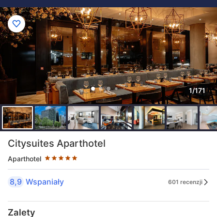
1/171
Liczba gwiazdek: 5
Citysuites Aparthotel
Aparthotel
8,9
Wspaniały
601 recenzji
Zalety