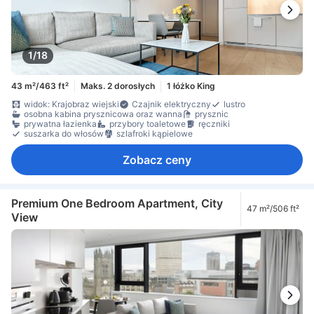
1/18
43 m²/463 ft²
Maks. 2 dorosłych
1 łóżko King
widok: Krajobraz wiejski
Czajnik elektryczny
lustro
osobna kabina prysznicowa oraz wanna
prysznic
prywatna łazienka
przybory toaletowe
ręczniki
suszarka do włosów
szlafroki kąpielowe
Zobacz ceny
Premium One Bedroom Apartment, City
47 m²/506 ft²
View