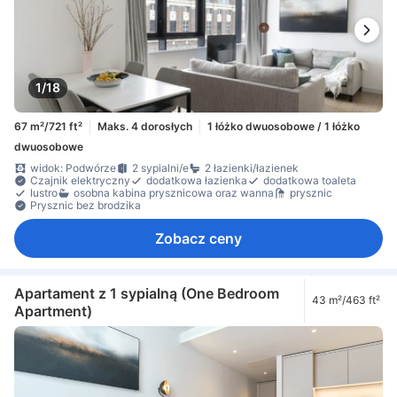
1/18
67 m²/721 ft²
Maks. 4 dorosłych
1 łóżko dwuosobowe / 1 łóżko
dwuosobowe
widok: Podwórze
2 sypialni/e
2 łazienki/łazienek
Czajnik elektryczny
dodatkowa łazienka
dodatkowa toaleta
lustro
osobna kabina prysznicowa oraz wanna
prysznic
Prysznic bez brodzika
Zobacz ceny
Apartament z 1 sypialną (One Bedroom
43 m²/463 ft²
Apartment)