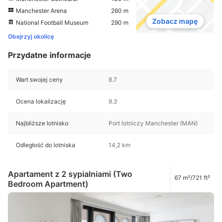
Manchester Arena
260 m
Zobacz mapę
National Football Museum
290 m
Obejrzyj okolicę
Przydatne informacje
Wart swojej ceny
8.7
Ocena lokalizację
9.3
Najbliższe lotnisko
Port lotniczy Manchester (MAN)
Odległość do lotniska
14,2 km
Apartament z 2 sypialniami (Two
67 m²/721 ft²
Bedroom Apartment)