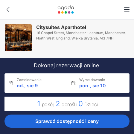
Citysuites Aparthotel
16 Chapel Street, Manchester - centrum, Manchester,
North West, England, Wielka Brytania, M3 7NH
Dokonaj rezerwacji online
Zameldowanie
Wymeldowanie
nd., sie 9
pon., sie 10
1
2
0
pokój
dorośli
Dzieci
Sprawdź dostępność i ceny