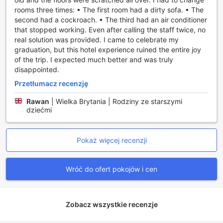
atrakcji i transportu, a także ekspresowe zameldowanie i
rooms three times: • The first room had a dirty sofa. • The
wymeldowanie, co znacząco ułatwia procesy związane z
second had a cockroach. • The third had an air conditioner
przybyciem i opuszczeniem obiektu.
that stopped working. Even after calling the staff twice, no
real solution was provided. I came to celebrate my
Udogodnienia transportowe w Citysuites Aparthotel
graduation, but this hotel experience ruined the entire joy
of the trip. I expected much better and was truly
Citysuites Aparthotel w Manchesterze oferuje swoim
disappointed.
gościom wygodne i funkcjonalne udogodnienia
transportowe, które sprawiają, że podróżowanie po mieście
Przetłumacz recenzję
jest niezwykle proste. Hotel dysponuje przestronnym
Rawan
|
Wielka Brytania | Rodziny ze starszymi
parkingiem, który umożliwia gościom łatwe zaparkowanie
dziećmi
swojego pojazdu. Warto jednak pamiętać, że za
korzystanie z parkingu obowiązują dodatkowe opłaty, co
warto uwzględnić w swoim budżecie podróży.
Pokaż więcej recenzji
Dla tych, którzy preferują korzystanie z transportu
publicznego lub taksówek, Citysuites Aparthotel zapewnia
również usługi taxi, co pozwala na szybkie i wygodne
Wróć do ofert pokojów i cen
dotarcie do najważniejszych atrakcji turystycznych oraz
biznesowych w Manchesterze. Dzięki tym udogodnieniom,
goście mogą cieszyć się komfortem i elastycznością w
planowaniu swoich podróży, niezależnie od celu wizyty.
Zobacz wszystkie recenzje
Udogodnienia pokoi w Citysuites Aparthotel