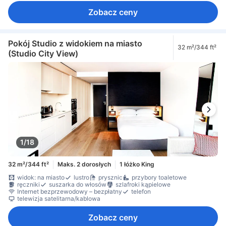
Zobacz ceny
Pokój Studio z widokiem na miasto
32 m²/344 ft²
(Studio City View)
1/18
32 m²/344 ft²
Maks. 2 dorosłych
1 łóżko King
widok: na miasto
lustro
prysznic
przybory toaletowe
ręczniki
suszarka do włosów
szlafroki kąpielowe
Internet bezprzewodowy – bezpłatny
telefon
telewizja satelitarna/kablowa
Zobacz ceny