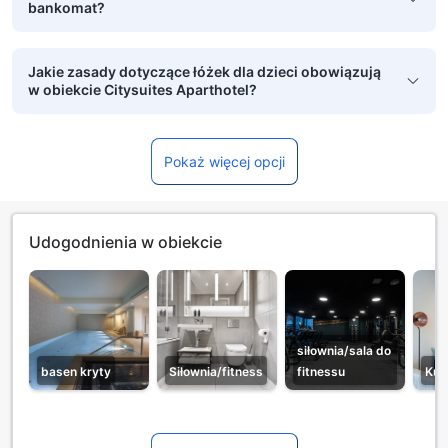
bankomat?
Jakie zasady dotyczące łóżek dla dzieci obowiązują
w obiekcie Citysuites Aparthotel?
Pokaż więcej opcji
Udogodnienia w obiekcie
siłownia/sala do
basen kryty
Siłownia/fitness
fitnessu
Kuc