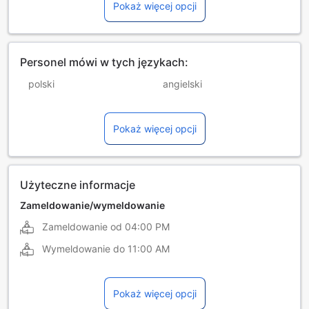
Pokaż więcej opcji
Personel mówi w tych językach:
polski
angielski
arabski
czeski
Pokaż więcej opcji
francuski
grecki
hindi
hiszpański
holenderski
portugalski
Użyteczne informacje
rosyjski
rumuński
Zameldowanie/wymeldowanie
Zameldowanie od
04:00 PM
tamilski
ukraiński
Wymeldowanie do
11:00 AM
węgierski
wietnamski
włoski
Pokaż więcej opcji