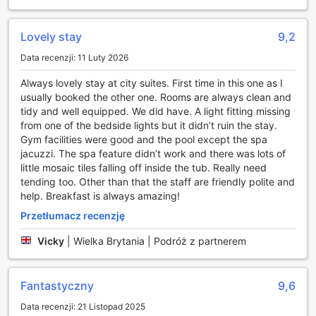
odprężenie się i naładowanie energii przed kolejnym dniem
pełnym przygód. Citysuites Aparthotel zapewnia więc nie
tylko komfort, ale także szereg możliwości, które umilą
Lovely stay
9,2
każdy pobyt.
Data recenzji: 11 Luty 2026
Obiekty sportowe w Citysuites Aparthotel
Always lovely stay at city suites. First time in this one as I
usually booked the other one. Rooms are always clean and
Citysuites Aparthotel w Manchesterze to idealne miejsce
tidy and well equipped. We did have. A light fitting missing
dla miłośników aktywności fizycznej. Goście mogą
from one of the bedside lights but it didn’t ruin the stay.
korzystać z nowoczesnego centrum fitness, które jest
Gym facilities were good and the pool except the spa
dostępne przez całą dobę, co pozwala na dostosowanie
jacuzzi. The spa feature didn’t work and there was lots of
treningów do własnego harmonogramu. Niezależnie od
little mosaic tiles falling off inside the tub. Really need
tego, czy preferujesz poranne rozgrzewki, czy wieczorne
tending too. Other than that the staff are friendly polite and
sesje, nasze bezpłatne centrum fitness zapewnia
help. Breakfast is always amazing!
wszystkie niezbędne urządzenia, aby osiągnąć swoje cele
zdrowotne i kondycyjne.
Przetłumacz recenzję
Dodatkowym atutem jest nasz kryty basen, który stanowi
doskonałe miejsce na relaks po intensywnym treningu.
Vicky
|
Wielka Brytania | Podróż z partnerem
Możesz cieszyć się spokojnym pływaniem lub po prostu
odprężyć się w wodzie, korzystając z chwili dla siebie.
Citysuites Aparthotel to nie tylko komfortowe
Fantastyczny
9,6
zakwaterowanie, ale także przestrzeń, która sprzyja
Data recenzji: 21 Listopad 2025
zdrowemu stylowi życia i aktywnemu wypoczynkowi.