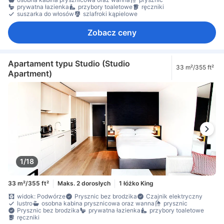
prywatna łazienka
przybory toaletowe
ręczniki
suszarka do włosów
szlafroki kąpielowe
Zobacz ceny
Apartament typu Studio (Studio
33 m²/355 ft²
Apartment)
1/18
33 m²/355 ft²
Maks. 2 dorosłych
1 łóżko King
widok: Podwórze
Prysznic bez brodzika
Czajnik elektryczny
lustro
osobna kabina prysznicowa oraz wanna
prysznic
Prysznic bez brodzika
prywatna łazienka
przybory toaletowe
ręczniki