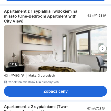
Apartament z 1 sypialnią i widokiem na
miasto (One-Bedroom Apartment with
43 m²/463 ft²
City View)
1/18
43 m²/463 ft²
Maks. 3 dorosłych
widok: na miasto
Dla niepalących
Zobacz ceny
Apartament z 2 sypialniami (Two-
67 m²/721 ft²