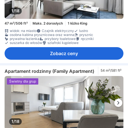
1/18
47 m²/506 ft²
Maks. 2 dorosłych
1 łóżko King
widok: na miasto
Czajnik elektryczny
lustro
osobna kabina prysznicowa oraz wanna
prysznic
prywatna łazienka
przybory toaletowe
ręczniki
suszarka do włosów
szlafroki kąpielowe
Zobacz ceny
Apartament rodzinny (Family Apartment)
54 m²/581 ft²
Świetny dla grup
1/18