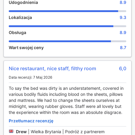
Dostępność dodatkowych łóżek jest uzależniona od
Udogodnienia
8.9
bezpłatny pobyt dla dzieci w wieku od 0 do 9 lat, co
wybranego pokoju, prosimy o zapoznanie się ze
sprawia, że jest to doskonały wybór dla podróżujących z
szczegółowymi informacjami o pokoju.
najmłodszymi.
Lokalizacja
9.3
Przy rezerwacji ponad 5 pokojów mogą mieć zastosowanie
różne regulaminy i dodatkowe opłaty.
Rozrywka w Citysuites Aparthotel: Idealne Miejsce na
Obsługa
8.9
Relaks i Spotkania
Citysuites Aparthotel w Manchesterze to nie tylko
Wart swojej ceny
8.7
komfortowe apartamenty, ale także doskonałe miejsce do
relaksu i zabawy. Goście mogą skorzystać z przytulnego
baru, gdzie serwowane są różnorodne napoje, od
Nice restaurant, nice staff, filthy room
6,0
orzeźwiających koktajli po klasyczne drinki. To idealne
miejsce, aby spotkać się z przyjaciółmi, wymienić się
Data recenzji: 7 Maj 2026
wrażeniami z podróży lub po prostu odprężyć się po dniu
pełnym atrakcji w mieście.
To say the bed was dirty is an understatement, covered in
Dodatkowo, na terenie obiektu znajduje się wspólny salon z
various bodily fluids including blood on the sheets, pillows
telewizorem, który staje się centrum towarzyskich spotkań.
and mattress. We had to change the sheets ourselves at
Goście mogą zasiąść wygodnie na kanapach, oglądając
midnight, wearing rubber gloves. Staff were all lovely but
ulubione programy lub filmy w gronie innych mieszkańców
the experience within the room was an absolute disgrace.
hotelu. Dla tych, którzy pragną zrelaksować się po
Przetłumacz recenzję
intensywnym dniu, hot tub stanowi doskonałą opcję.
Zanurzenie się w ciepłej wodzie to idealny sposób na
Drew
|
Wielka Brytania | Podróż z partnerem