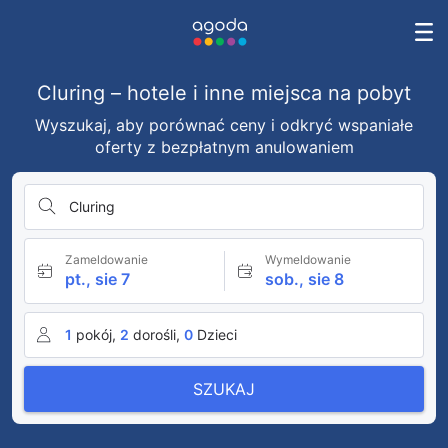
Cluring – hotele i inne miejsca na pobyt
Wyszukaj, aby porównać ceny i odkryć wspaniałe
oferty z bezpłatnym anulowaniem
Cluring
Zameldowanie
Wymeldowanie
pt., sie 7
sob., sie 8
1
pokój,
2
dorośli,
0
Dzieci
SZUKAJ