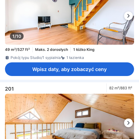
1/10
49 m²/527 ft²
Maks. 2 dorosłych
1 łóżko King
Pokój typu Studio/1 sypialnia
1 łazienka
Wpisz daty, aby zobaczyć ceny
201
82 m²/883 ft²