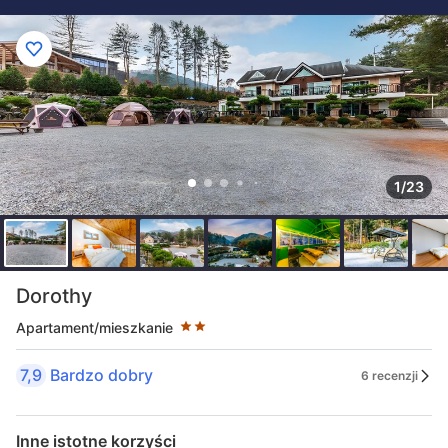
1/23
Liczba gwiazdek: 2
Dorothy
Apartament/mieszkanie
7,9
Bardzo dobry
6 recenzji
Inne istotne korzyści