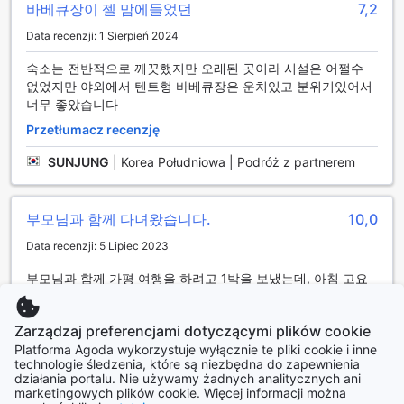
바베큐장이 젤 맘에들었던
7,2
świeżością w każdej chwili pobytu. Niezależnie od tego,
czy planujesz długie dni zwiedzania, czy relaksujące
Data recenzji: 1 Sierpień 2024
chwile w hotelu, lodówka w Twoim pokoju będzie idealnym
숙소는 전반적으로 깨끗했지만 오래된 곳이라 시설은 어쩔수
towarzyszem.
없었지만 야외에서 텐트형 바베큐장은 운치있고 분위기있어서
Dodatkowo, zapewniamy również miękkie ręczniki, które
너무 좋았습니다
dodają odrobinę luksusu do Twojego doświadczenia. Po
dniu pełnym przygód w malowniczej okolicy Gapyeong-
Przetłumacz recenzję
gun, nie ma nic lepszego niż otulenie się w puszysty
ręcznik, który sprawi, że poczujesz się jak w domu. W
SUNJUNG
|
Korea Południowa | Podróż z partnerem
Dorothy dbamy o każdy detal, aby Twój pobyt był
niezapomniany i komfortowy.
부모님과 함께 다녀왔습니다.
10,0
Rodzaje pokoi w Dorothy
Data recenzji: 5 Lipiec 2023
Dorothy oferuje różnorodne pokoje, które zaspokoją
부모님과 함께 가평 여행을 하려고 1박을 보냈는데, 아침 고요
potrzeby każdego gościa. W ofercie znajdują się pokoje o
수목원과 너무 가까웠고 주인 부부모두 너무 친절하셔서 부모
powierzchni 33 metrów kwadratowych z wygodnym
님도 좋아하셨습니다. 무엇보다 이불과 수건 등 생필품 청결이
łóżkiem typu King, idealne dla par szukających
Zarządzaj preferencjami dotyczącymi plików cookie
좋아 편하게 사용했습니다. 펜션앞 계곡도 가까웠고 작은 풀장
romantycznego wypoczynku. Dla tych, którzy pragną
Platforma Agoda wykorzystuje wyłącznie te pliki cookie i inne
도 좋았습니다ㅎㅎ 날이 선선해지면 고기구워먹을때도 더 좋을
nieco więcej przestrzeni, dostępne są pokoje o powierzchni
technologie śledzenia, które są niezbędna do zapewnienia
것 같아요ㅎㅎ 친구들과도 함께 재방문의사있습니다.
49 metrów kwadratowych, również z łóżkiem King, które
działania portalu. Nie używamy żadnych analitycznych ani
marketingowych plików cookie. Więcej informacji można
Przetłumacz recenzję
zapewniają komfort i swobodę. Goście mogą również