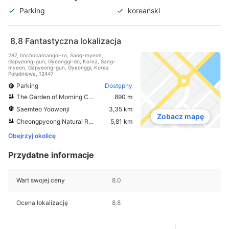
Parking
koreański
8.8
Fantastyczna lokalizacja
287, Imchobamangol-ro, Sang-myeon,
Gapyeong-gun, Gyeonggi-do, Korea, Sang-
myeon, Gapyeong-gun, Gyeonggi, Korea
Południowa, 12447
Parking
Dostępny
The Garden of Morning Calm
890 m
Saemteo Yoowonji
3,35 km
Zobacz mapę
Cheongpyeong Natural Recreational Forest
5,81 km
Obejrzyj okolicę
Przydatne informacje
Wart swojej ceny
8.0
Ocena lokalizację
8.8