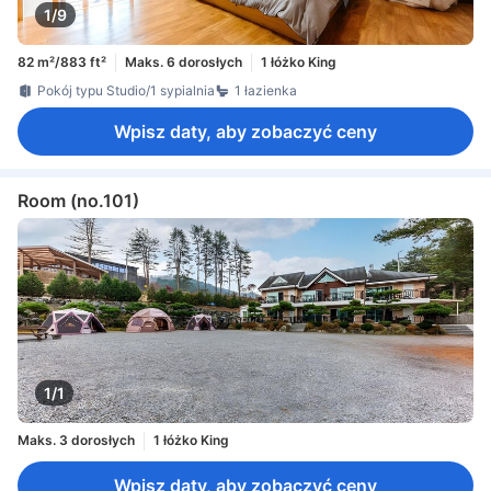
1/9
82 m²/883 ft²
Maks. 6 dorosłych
1 łóżko King
Pokój typu Studio/1 sypialnia
1 łazienka
Wpisz daty, aby zobaczyć ceny
Room (no.101)
1/1
Maks. 3 dorosłych
1 łóżko King
Wpisz daty, aby zobaczyć ceny