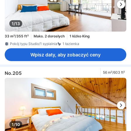
1/13
33 m²/355 ft²
Maks. 2 dorosłych
1 łóżko King
Pokój typu Studio/1 sypialnia
1 łazienka
Wpisz daty, aby zobaczyć ceny
No.205
56 m²/603 ft²
1/10