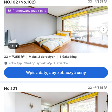
NO.102 (No.102)
33 m²/355 ft²
Preferowany przez pary
1/13
33 m²/355 ft²
Maks. 2 dorosłych
1 łóżko King
Pokój typu Studio/1 sypialnia
1 łazienka
Wpisz daty, aby zobaczyć ceny
No.101
33 m²/355 ft²