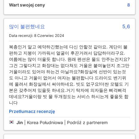
gościom łatwy dostęp do okolicznych atrakcji. Na terenie
Wart swojej ceny
8
obiektu znajduje się przestronny parking, który jest
idealnym rozwiązaniem dla osób podróżujących
samochodem. Dzięki temu goście mogą swobodnie
많이 불편했네요
5,6
korzystać z własnych pojazdów, co pozwala na
odkrywanie malowniczych zakątków regionu w dowolnym
Data recenzji: 8 Czerwiec 2024
czasie.
Parking w hotelu Dorothy jest nie tylko bezpieczny, ale
복층인거 알고 예약하긴했는데 다신 안할것 같아요. 계단이 불
również dogodny, co sprawia, że przyjazd i wyjazd z
편하고 지붕이 가까워서 얼굴이 후끈거려서 답답하더라구요.
obiektu stają się niezwykle proste. Goście mogą być pewni,
여름에는 많이 더울듯 합니다. 원래 펜션은 물도 안주는건지요?
że ich samochody są w dobrych rękach, co pozwala na
그건 그렇다치고 화장대는 없다쳐도 거울은 붙여놓던지 조그만
pełne skoncentrowanie się na relaksie i cieszeniu się
거울이라도 있어야 하는건 아닐까요?화장실에 선반이 있는것
pobytem. Niezależnie od tego, czy planujesz długie
도 아니고 거울이 없어서 여자는 불편합니다 드라이도 변기위
wycieczki po okolicy, czy krótkie wypady do pobliskich
에 올려서 화장실에서 써야하네요. 빗도 없구요!더싼 모텔도 기
atrakcji, hotel Dorothy zapewnia komfort i wygodę, które
본은 갖추어져 있을듯 하네요.거기 탁자에 의자들은 삐걱삐걱
są kluczowe dla udanego wypoczynku.
데네요?거울이랑 빗 물 두개정도는 서비스 하시는게 좋을듯 합
니다
Udogodnienia pokoi w Dorothy
Przetłumacz recenzję
Witaj w Dorothy, gdzie komfort i wygoda spotykają się w
Jin
|
Korea Południowa | Podróż z partnerem
harmonijnym połączeniu. Nasze pokoje wyposażone są w
nowoczesne lodówki, które umożliwiają przechowywanie
ulubionych napojów i przekąsek, abyś mógł cieszyć się