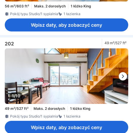
56 m²/603 ft²
Maks. 2 dorosłych
1 łóżko King
Pokój typu Studio/1 sypialnia
1 łazienka
Wpisz daty, aby zobaczyć ceny
202
49 m²/527 ft²
1/10
49 m²/527 ft²
Maks. 2 dorosłych
1 łóżko King
Pokój typu Studio/1 sypialnia
1 łazienka
Wpisz daty, aby zobaczyć ceny