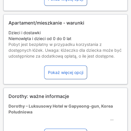
Apartament/mieszkanie - warunki
Dzieci i dostawki
Niemowlęta i dzieci od 0 do 0 lat
Pobyt jest bezpłatny w przypadku korzystania z
dostępnych łóżek. Uwaga: łóżeczko dla dziecka może być
udostępnione za dodatkową opłatą, o ile jest dostępne.
Dzieci w wieku od 1 do 3 lat [włącznie]
Darmowy pobyt na dostępnych łóżkach.
Pokaż więcej opcji
Goście w wieku 4 lat i starsi są traktowani jak osoby
dorosłe.
Dostępność dodatkowych łóżek jest uzależniona od
wybranego pokoju, prosimy o zapoznanie się ze
Dorothy: ważne informacje
szczegółowymi informacjami o pokoju.
Przy rezerwacji ponad 5 pokojów mogą mieć zastosowanie
Dorothy – Luksusowy Hotel w Gapyeong-gun, Korea
różne regulaminy i dodatkowe opłaty.
Południowa
Odkryj urok i komfort, które oferuje hotel Dorothy,
zlokalizowany w malowniczej okolicy Gapyeong-gun w