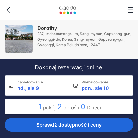
Dorothy
287, Imchobamangol-ro, Sang-myeon, Gapyeong-gun,
Gyeonggi-do, Korea, Sang-myeon, Gapyeong-gun,
Gyeonggi, Korea Południowa, 12447
Dokonaj rezerwacji online
Zameldowanie
Wymeldowanie
nd., sie 9
pon., sie 10
1
2
0
pokój
dorośli
Dzieci
Sprawdź dostępność i ceny