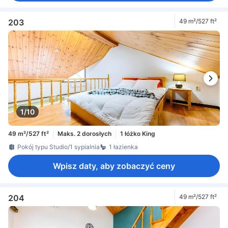
203
49 m²/527 ft²
1/10
49 m²/527 ft²
Maks. 2 dorosłych
1 łóżko King
Pokój typu Studio/1 sypialnia
1 łazienka
Wpisz daty, aby zobaczyć ceny
204
49 m²/527 ft²