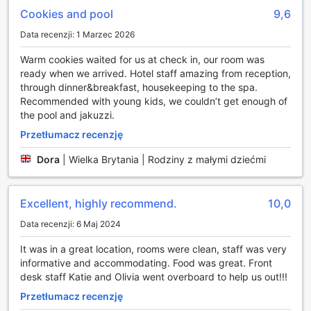
Cookies and pool
9,6
widoki i możliwość aktywnego spędzania czasu na
świeżym powietrzu.
Data recenzji: 1 Marzec 2026
Wygodne udogodnienia w DoubleTree by Hilton Glasgow
Warm cookies waited for us at check in, our room was
Strathclyde
ready when we arrived. Hotel staff amazing from reception,
through dinner&breakfast, housekeeping to the spa.
DoubleTree by Hilton Glasgow Strathclyde to miejsce,
Recommended with young kids, we couldn’t get enough of
gdzie komfort i wygoda idą w parze z doskonałą obsługą.
the pool and jakuzzi.
Goście mogą korzystać z całodobowej obsługi pokojowej,
Przetłumacz recenzję
co pozwala na zamówienie posiłków o każdej porze dnia i
nocy, a także z usług pralni, w tym prasowania i
Dora
|
Wielka Brytania | Rodziny z małymi dziećmi
czyszczenia na sucho, co zapewnia świeżość i schludność
odzieży podczas pobytu. Dodatkowo, hotel oferuje
możliwość przechowywania bagażu oraz ekspresowe
Excellent, highly recommend.
10,0
zameldowanie i wymeldowanie, co sprawia, że podróżni
mogą cieszyć się bezproblemowym doświadczeniem od
Data recenzji: 6 Maj 2024
momentu przybycia aż do wyjazdu.
It was in a great location, rooms were clean, staff was very
W DoubleTree by Hilton Glasgow Strathclyde
informative and accommodating. Food was great. Front
bezpieczeństwo gości jest priorytetem, dlatego hotel
desk staff Katie and Olivia went overboard to help us out!!!
dysponuje sejfami w pokojach oraz usługą konsjerża, który
z przyjemnością pomoże w organizacji lokalnych atrakcji i
Przetłumacz recenzję
transportu. Goście mogą również korzystać z bezpłatnego