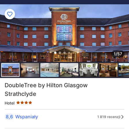
1/57
Liczba gwiazdek: 4
DoubleTree by Hilton Glasgow
Strathclyde
Hotel
8,6
Wspaniały
1 819 recenzji