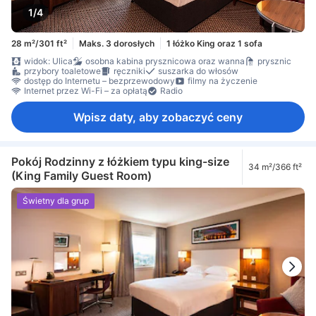
1/4
28 m²/301 ft²
Maks. 3 dorosłych
1 łóżko King oraz 1 sofa
widok: Ulica
osobna kabina prysznicowa oraz wanna
prysznic
przybory toaletowe
ręczniki
suszarka do włosów
dostęp do Internetu – bezprzewodowy
filmy na życzenie
Internet przez Wi-Fi – za opłatą
Radio
Wpisz daty, aby zobaczyć ceny
Pokój Rodzinny z łóżkiem typu king-size
34 m²/366 ft²
(King Family Guest Room)
Świetny dla grup