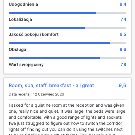
Udogodnienia
8.4
Rozrywka w DoubleTree by Hilton Glasgow Strathclyde
DoubleTree by Hilton Glasgow Strathclyde to miejsce,
Lokalizacja
7.4
gdzie relaks i rozrywka spotykają się w doskonałej
harmonii. Goście mogą skorzystać z różnorodnych
Jakość pokoju i komfort
6.5
udogodnień, które zapewniają niezapomniane chwile po
intensywnym dniu. Bar hotelowy to idealne miejsce na
wieczorną kawę lub koktajl, gdzie można zrelaksować się
Obsługa
8.6
w przytulnej atmosferze. Dla tych, którzy pragną chwili
wytchnienia, dostępny jest salon oraz wspólny obszar
Wart swojej ceny
7.8
telewizyjny, gdzie można spędzić czas z rodziną i
przyjaciółmi, oglądając ulubione programy lub filmy.
Dla miłośników wellness, hotel oferuje wyjątkowe
udogodnienia, takie jak spa, gdzie można skorzystać z
Room, spa, staff, breakfast - all great
9,6
relaksujących masaży oraz odprężających zabiegów w
Data recenzji: 12 Czerwiec 2026
jacuzzi i łaźni parowej. Dodatkowo, solarium i sala gier
zapewniają różnorodne formy rozrywki, a sklep z
I asked for a quiet he room at the reception and was given
pamiątkami to doskonałe miejsce na zakup unikalnych
one, really nice and quiet. It was large, the beds were large
upominków. DoubleTree by Hilton Glasgow Strathclyde to
and comfortable, with a good range of lights and sockets
idealny wybór dla tych, którzy szukają pełni relaksu i
(we just struggled to figure out how to switch the corridor
rozrywki w jednym miejscu.
lights off finding out you can do it using the switches next