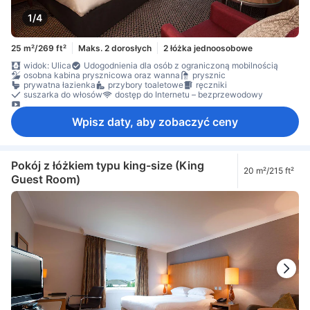
1/4
25 m²/269 ft²
Maks. 2 dorosłych
2 łóżka jednoosobowe
widok: Ulica
Udogodnienia dla osób z ograniczoną mobilnością
osobna kabina prysznicowa oraz wanna
prysznic
prywatna łazienka
przybory toaletowe
ręczniki
suszarka do włosów
dostęp do Internetu – bezprzewodowy
filmy na życzenie
Wpisz daty, aby zobaczyć ceny
Pokój z łóżkiem typu king-size (King
20 m²/215 ft²
Guest Room)