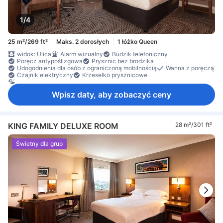
1/4
25 m²/269 ft²
Maks. 2 dorosłych
1 łóżko Queen
widok: Ulica
Alarm wizualny
Budzik telefoniczny
Poręcz antypoślizgowa
Prysznic bez brodzika
Udogodnienia dla osób z ograniczoną mobilnością
Wanna z poręczą
Czajnik elektryczny
Krzesełko prysznicowe
osobna kabina prysznicowa oraz wanna
Wpisz daty, aby zobaczyć ceny
KING FAMILY DELUXE ROOM
28 m²/301 ft²
Świetny dla grup