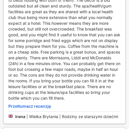
to beds fiddling with both of them). The decor is a bid
Obiekty sportowe w DoubleTree by Hilton Glasgow
outdated but all clean and sturdy. The spa/health/gum
Strathclyde
facilities are great as they are shared with a local health
club thus being more extensive than what you normally
DoubleTree by Hilton Glasgow Strathclyde to idealne
expect at a hotel. This however means they are more
miejsce dla miłośników aktywnego wypoczynku. Hotel
crowded, but still not overcrowded. The breakfast was
oferuje szeroką gamę obiektów sportowych, które
good, and you might find it useful to know that you can ask
zaspokoją potrzeby zarówno entuzjastów sportu, jak i
for some porridge and fried eggs which are not on display
tych, którzy pragną zrelaksować się po dniu pełnym
but they prepare them for you. Coffee from the machine is
wrażeń. Goście mogą korzystać z krytego basenu, który
on a cheap side. Free parking is a great bonus, and spaces
zapewnia idealne warunki do pływania przez cały rok,
are plenty. There are Morrissons, Liddl and McDonalds
niezależnie od pogody. To doskonałe miejsce na
(24h) in a few minutes drive. You can probably get there on
odprężenie się po intensywnym dniu lub na rozpoczęcie
foot but crossing a few major roads, maybe in half an hour
dnia od energetycznego treningu w wodzie.
or so. The cons are they do not provide drinking water in
Dla tych, którzy preferują aktywności na lądzie, hotel
the rooms. If you bring your bottle you can fill it in at the
oferuje w pełni wyposażoną siłownię oraz korty squasha,
leisure facilities or at the breakfast place. There are no
gdzie można rywalizować z przyjaciółmi lub po prostu
drinking cups at the leisure/spa facilities so bring your
poprawić swoją kondycję. Miłośnicy golfa z pewnością
bottle which you can fill there.
docenią pole golfowe znajdujące się na terenie obiektu,
które pozwala na grę w pięknych okolicznościach
Przetłumacz recenzję
przyrody. Dodatkowo, dla entuzjastów jogi, w hotelu
Irena
|
Wielka Brytania | Rodziny ze starszymi dziećmi
znajduje się specjalna sala do praktykowania, która sprzyja
relaksacji i wyciszeniu. Goście mogą również odkrywać
okoliczne szlaki turystyczne, które oferują wspaniałe