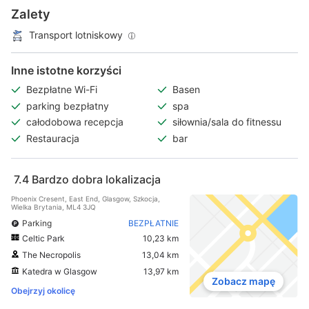
Zalety
Transport lotniskowy
Inne istotne korzyści
Bezpłatne Wi-Fi
Basen
parking bezpłatny
spa
całodobowa recepcja
siłownia/sala do fitnessu
Restauracja
bar
7.4
Bardzo dobra lokalizacja
Phoenix Cresent, East End, Glasgow, Szkocja,
Wielka Brytania, ML4 3JQ
Parking
BEZPŁATNIE
Celtic Park
10,23 km
The Necropolis
13,04 km
Katedra w Glasgow
13,97 km
Zobacz mapę
Obejrzyj okolicę