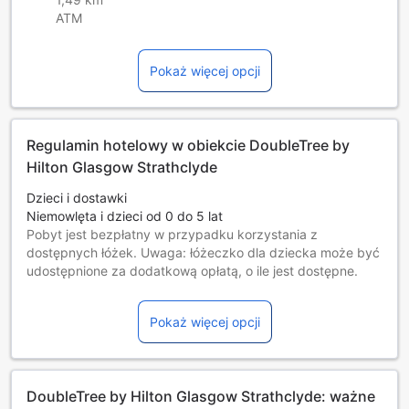
ATM
Pokaż więcej opcji
Regulamin hotelowy w obiekcie DoubleTree by
Hilton Glasgow Strathclyde
Dzieci i dostawki
Niemowlęta i dzieci od 0 do 5 lat
Pobyt jest bezpłatny w przypadku korzystania z
dostępnych łóżek. Uwaga: łóżeczko dla dziecka może być
udostępnione za dodatkową opłatą, o ile jest dostępne.
Dzieci w wieku od 6 do 17 lat [włącznie]
Darmowy pobyt na dostępnych łóżkach.
Pokaż więcej opcji
Goście w wieku 18 lat i starsi są traktowani jak osoby
dorosłe.
Dostępność dodatkowych łóżek jest uzależniona od
wybranego pokoju, prosimy o zapoznanie się ze
DoubleTree by Hilton Glasgow Strathclyde: ważne
szczegółowymi informacjami o pokoju.