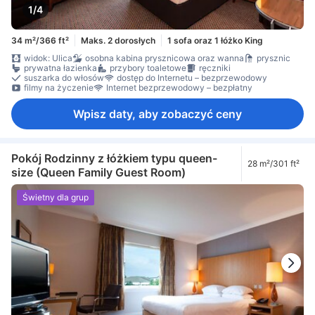
1/4
34 m²/366 ft²
Maks. 2 dorosłych
1 sofa oraz 1 łóżko King
widok: Ulica
osobna kabina prysznicowa oraz wanna
prysznic
prywatna łazienka
przybory toaletowe
ręczniki
suszarka do włosów
dostęp do Internetu – bezprzewodowy
filmy na życzenie
Internet bezprzewodowy – bezpłatny
Wpisz daty, aby zobaczyć ceny
Pokój Rodzinny z łóżkiem typu queen-
28 m²/301 ft²
size (Queen Family Guest Room)
Świetny dla grup