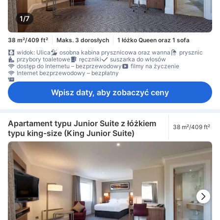
1/7
38 m²/409 ft²
Maks. 3 dorosłych
1 łóżko Queen oraz 1 sofa
widok: Ulica
osobna kabina prysznicowa oraz wanna
prysznic
przybory toaletowe
ręczniki
suszarka do włosów
dostęp do Internetu – bezprzewodowy
filmy na życzenie
Internet bezprzewodowy – bezpłatny
Internet przez LAN – bezpłatny
Wpisz daty, aby zobaczyć ceny
Apartament typu Junior Suite z łóżkiem
38 m²/409 ft²
typu king-size (King Junior Suite)