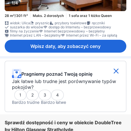
1/4
28 m²/301 ft²
Maks. 2 dorosłych
1 sofa oraz 1 łóżko Queen
widok: Ulica
prysznic
przybory toaletowe
ręczniki
suszarka do włosów
dostęp do Internetu – bezprzewodowy
filmy na życzenie
Internet bezprzewodowy – bezpłatny
Internet przez LAN – bezpłatny
Internet przez Wi-Fi – za opłatą
Wpisz daty, aby zobaczyć ceny
Pragniemy poznać Twoją opinię
Jak łatwe lub trudne jest porównywanie typów
pokojów?
1
2
3
4
Bardzo trudne
Bardzo łatwe
Sprawdź dostępność i ceny w obiekcie DoubleTree
by Hilton Glasgow Strathclyde