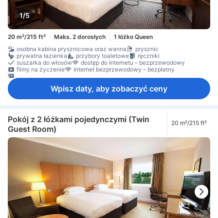
1/5
20 m²/215 ft²
Maks. 2 dorosłych
1 łóżko Queen
osobna kabina prysznicowa oraz wanna
prysznic
prywatna łazienka
przybory toaletowe
ręczniki
suszarka do włosów
dostęp do Internetu – bezprzewodowy
filmy na życzenie
Internet bezprzewodowy – bezpłatny
Internet przez LAN – bezpłatny
Wpisz daty, aby zobaczyć ceny
Pokój z 2 łóżkami pojedynczymi (Twin
20 m²/215 ft²
Guest Room)