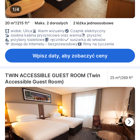
1/4
20 m²/215 ft²
Maks. 2 dorosłych
2 łóżka jednoosobowe
widok: Ulica
Alarm wizualny
Czajnik elektryczny
osobna kabina prysznicowa oraz wanna
prysznic
przybory toaletowe
ręczniki
suszarka do włosów
dostęp do Internetu – bezprzewodowy
filmy na życzenie
Wpisz daty, aby zobaczyć ceny
TWIN ACCESSIBLE GUEST ROOM (Twin
25 m²/269 ft²
Accessible Guest Room)