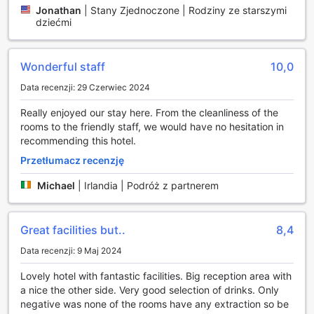
Wi-Fi we wszystkich pokojach oraz w ogólnodostępnych
Jonathan
|
Stany Zjednoczone | Rodziny ze starszymi
częściach hotelu, co umożliwia łatwe łączenie się z bliskimi
dziećmi
lub załatwienie spraw służbowych. Dodatkowo, codzienne
sprzątanie oraz automaty z przekąskami sprawiają, że
pobyt w tym hotelu staje się jeszcze bardziej komfortowy i
Wonderful staff
10,0
przyjemny.
Data recenzji: 29 Czerwiec 2024
Udogodnienia transportowe w DoubleTree by Hilton
Really enjoyed our stay here. From the cleanliness of the
Glasgow Strathclyde
rooms to the friendly staff, we would have no hesitation in
recommending this hotel.
DoubleTree by Hilton Glasgow Strathclyde oferuje gościom
Przetłumacz recenzję
wygodne i elastyczne opcje transportowe, które sprawiają,
że podróżowanie staje się niezwykle proste. Hotel
Michael
|
Irlandia | Podróż z partnerem
zapewnia transfer z lotniska, co jest idealnym
rozwiązaniem dla tych, którzy przybywają do Glasgow z
daleka. Dzięki temu goście mogą cieszyć się
Great facilities but..
8,4
bezstresowym przejazdem bezpośrednio z lotniska do
hotelu, co pozwala zaoszczędzić czas i energię na dalsze
Data recenzji: 9 Maj 2024
odkrywanie uroków miasta.
Dodatkowo, hotel dysponuje przestronnym parkingiem,
Lovely hotel with fantastic facilities. Big reception area with
który jest dostępny na miejscu i oferowany bez
a nice the other side. Very good selection of drinks. Only
dodatkowych opłat. To doskonała opcja dla osób
negative was none of the rooms have any extraction so be