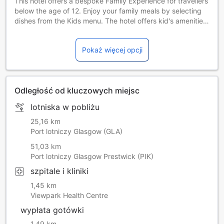
This hotel offers a bespoke Family Experience for travellers
below the age of 12. Enjoy your family meals by selecting
dishes from the Kids menu. The hotel offers kid's amenities.
This hotel offers a bespoke Family Experience for travellers
below the age of 12. Enjoy your family meals by selecting
Pokaż więcej opcji
dishes from the Kids menu. The hotel offers kid's amenities.
This hotel offers a bespoke Family Experience for travellers
below the age of 12. Enjoy your family meals by selecting
dishes from the Kids menu. The hotel offers kid's amenities.
Odległość od kluczowych miejsc
lotniska w pobliżu
25,16 km
Port lotniczy Glasgow (GLA)
51,03 km
Port lotniczy Glasgow Prestwick (PIK)
szpitale i kliniki
1,45 km
Viewpark Health Centre
wypłata gotówki
1,49 km