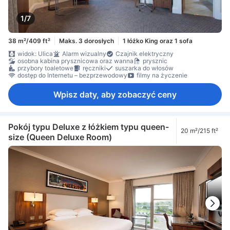
1/7
38 m²/409 ft²
Maks. 3 dorosłych
1 łóżko King oraz 1 sofa
widok: Ulica
Alarm wizualny
Czajnik elektryczny
osobna kabina prysznicowa oraz wanna
prysznic
przybory toaletowe
ręczniki
suszarka do włosów
dostęp do Internetu – bezprzewodowy
filmy na życzenie
Wpisz daty, aby zobaczyć ceny
Pokój typu Deluxe z łóżkiem typu queen-
20 m²/215 ft²
size (Queen Deluxe Room)