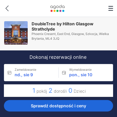
DoubleTree by Hilton Glasgow
Strathclyde
Phoenix Cresent, East End, Glasgow, Szkocja, Wielka
Brytania, ML4 3JQ
Dokonaj rezerwacji online
Zameldowanie
Wymeldowanie
nd., sie 9
pon., sie 10
1
2
0
pokój
dorośli
Dzieci
Sprawdź dostępność i ceny