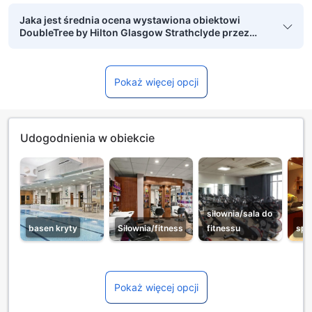
Jaka jest średnia ocena wystawiona obiektowi
DoubleTree by Hilton Glasgow Strathclyde przez
zweryfikowane osoby podróżujące w grupie?
Pokaż więcej opcji
Udogodnienia w obiekcie
siłownia/sala do
basen kryty
Siłownia/fitness
fitnessu
spa
Pokaż więcej opcji