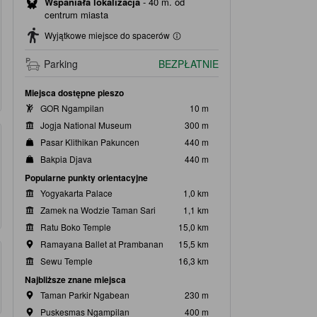
Wspaniała lokalizacja
-
40 m. od
centrum miasta
Wyjątkowe miejsce do spacerów
Parking
BEZPŁATNIE
Miejsca dostępne pieszo
GOR Ngampilan
10 m
Jogja National Museum
300 m
Pasar Klithikan Pakuncen
440 m
Bakpia Djava
440 m
Popularne punkty orientacyjne
Yogyakarta Palace
1,0 km
Zamek na Wodzie Taman Sari
1,1 km
Ratu Boko Temple
15,0 km
Ramayana Ballet at Prambanan
15,5 km
Sewu Temple
16,3 km
Najbliższe znane miejsca
Taman Parkir Ngabean
230 m
Puskesmas Ngampilan
400 m