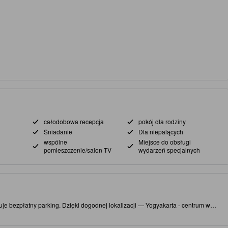
całodobowa recepcja
pokój dla rodziny
Śniadanie
Dla niepalących
wspólne
Miejsce do obsługi
pomieszczenie/salon TV
wydarzeń specjalnych
je bezpłatny parking. Dzięki dogodnej lokalizacji — Yogyakarta - centrum w
o atrakcji i ciekawych lokali gastronomicznych. Koniecznie zobacz słynne