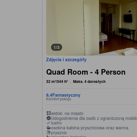
1/3
Zdjęcia i szczegóły
Quad Room - 4 Person
32 m²/344 ft²
Maks. 4 dorosłych
9,4
Fantastyczny
Komfort pokoju
widok: na miasto
Udogodnienia dla osób z ograniczoną mobil
lustro
osobna kabina prysznicowa oraz wanna
prysznic