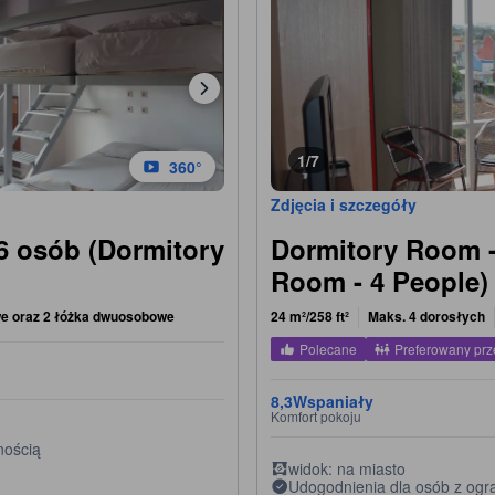
1/7
360°
Zdjęcia i szczegóły
6 osób (Dormitory
Dormitory Room -
Room - 4 People)
we oraz 2 łóżka dwuosobowe
24 m²/258 ft²
Maks. 4 dorosłych
Polecane
Preferowany prz
8,3
Wspaniały
Komfort pokoju
nością
widok: na miasto
Udogodnienia dla osób z ogr