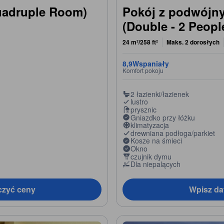
uadruple Room)
Pokój z podwójny
(Double - 2 Peopl
24 m²/258 ft²
Maks. 2 dorosłych
8,9
Wspaniały
Komfort pokoju
2 łazienki/łazienek
lustro
prysznic
Gniazdko przy łóżku
klimatyzacja
drewniana podłoga/parkiet
Kosze na śmieci
Okno
czujnik dymu
Dla niepalących
czyć ceny
Wpisz da