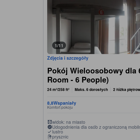
1/11
Zdjęcia i szczegóły
Pokój Wieloosobowy dla 
Room - 6 People)
24 m²/258 ft²
Maks. 6 dorosłych
2 łóżka piętro
8,8
Wspaniały
Komfort pokoju
widok: na miasto
Udogodnienia dla osób z ograniczoną mobil
lustro
prysznic