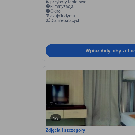
przybory toaletowe
klimatyzacja
Okno
czujnik dymu
Dla niepalących
Wpisz daty, aby zoba
1/9
Zdjęcia i szczegóły