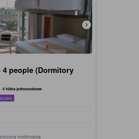
 4 people (Dormitory
4 łóżka jednoosobowe
ez pary
aniczoną mobilnością