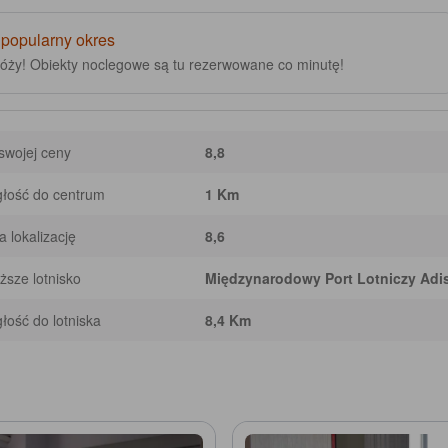
 popularny okres
róży! Obiekty noclegowe są tu rezerwowane co minutę!
swojej ceny
8,8
łość do centrum
1 Km
 lokalizację
8,6
iższe lotnisko
Międzynarodowy Port Lotniczy Adi
łość do lotniska
8,4 Km