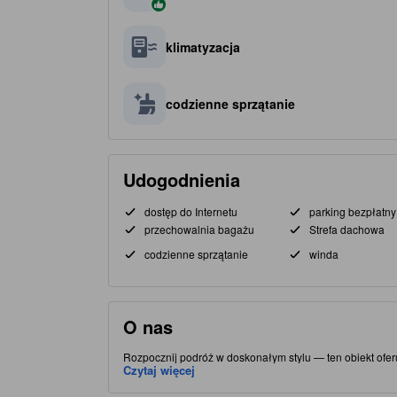
klimatyzacja
codzienne sprzątanie
Udogodnienia
dostęp do Internetu
parking bezpłatny
przechowalnia bagażu
Strefa dachowa
codzienne sprzątanie
winda
O nas
Rozpocznij podróż w doskonałym stylu — ten obiekt oferu
mieście Yogyakarta — ten obiekt zapewnia łatwy dostęp d
Czytaj więcej
atrakcje, takie jak Zamek na Wodzie Taman Sari.