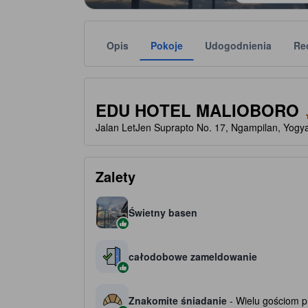
Opis
Pokoje
Udogodnienia
Re
Liczbę gwiazdek obiektu należy traktować jako w
tooltip
1 gwiazdki(-ek) na 5
EDU HOTEL MALIOBORO
Jalan LetJen Suprapto No. 17, Ngampilan, Yogya
Zalety
Świetny basen
całodobowe zameldowanie
Znakomite śniadanie
- Wielu gościom p