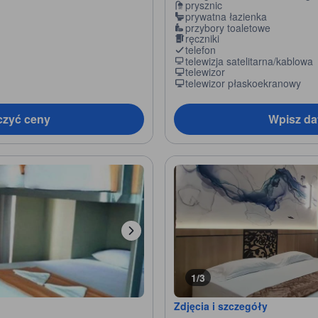
prysznic
prywatna łazienka
przybory toaletowe
ręczniki
telefon
telewizja satelitarna/kablowa
telewizor
telewizor płaskoekranowy
czyć ceny
Wpisz da
1/3
Zdjęcia i szczegóły