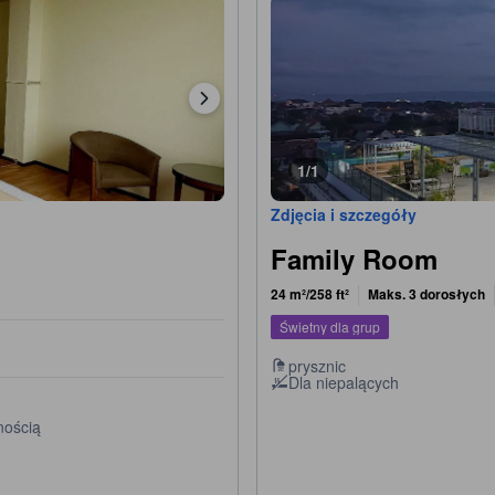
1/1
Zdjęcia i szczegóły
Family Room
24 m²/258 ft²
Maks. 3 dorosłych
Świetny dla grup
prysznic
Dla niepalących
nością