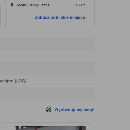
Apotek Benny Farma
460 m
Klinik Utama Asri Medical Center
490 m
Zobacz pobliskie miejsca
Rumah Sakit Gigi Mulut Rsgm Umy
500 m
sucipto (JOG)
Wyrównujemy ceny!