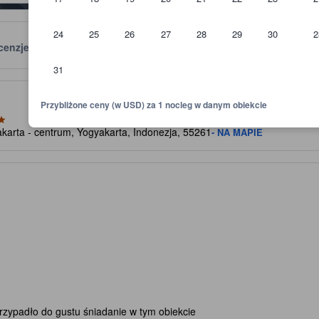
24
25
26
27
28
29
30
2
cenzje
Lokalizacja
Zasady
31
skazówkę względem oczekiwanego poziomu komfortu, udogodnień i wyp
Przybliżone ceny (w USD) za 1 nocleg w danym obiekcie
karta - centrum, Yogyakarta, Indonezja, 55261
- NA MAPIE
rzypadło do gustu śniadanie w tym obiekcie