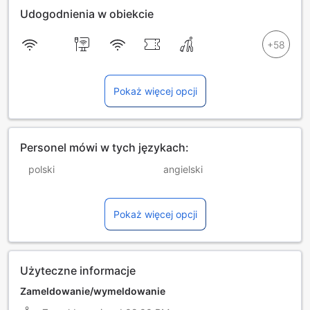
Udogodnienia w obiekcie
Pokaż więcej opcji
Personel mówi w tych językach:
polski
angielski
arabski
czeski
Pokaż więcej opcji
francuski
hiszpański
niemiecki
rumuński
węgierski
włoski
Użyteczne informacje
Zameldowanie/wymeldowanie