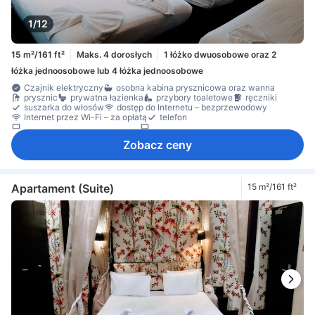
1/12
15 m²/161 ft²
Maks. 4 dorosłych
1 łóżko dwuosobowe oraz 2
łóżka jednoosobowe lub 4 łóżka jednoosobowe
Czajnik elektryczny
osobna kabina prysznicowa oraz wanna
prysznic
prywatna łazienka
przybory toaletowe
ręczniki
suszarka do włosów
dostęp do Internetu – bezprzewodowy
Internet przez Wi-Fi – za opłatą
telefon
telewizja satelitarna/kablowa
telewizor
telewizor płaskoekranowy
Gniazdko przy łóżku
klimatyzacja
Zobacz ceny
ogrzewanie
pobudka na życzenie
Pościel
ekspres do kawy/herbaty
biurko
Kosze na śmieci
Okno
wykładzina
sprzęt do prasowania
szafa
wieszak na ubrania
czujnik dymu
sejf w pokoju
Środki ochrony/bezpieczeństwa
Apartament (Suite)
15 m²/161 ft²