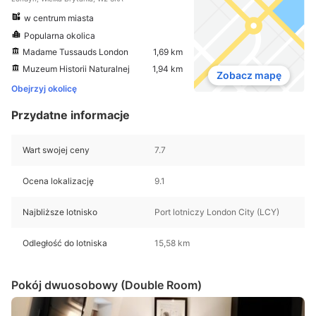
w centrum miasta
Popularna okolica
Madame Tussauds London
1,69 km
Muzeum Historii Naturalnej
1,94 km
Zobacz mapę
Obejrzyj okolicę
Przydatne informacje
Wart swojej ceny
7.7
Ocena lokalizację
9.1
Najbliższe lotnisko
Port lotniczy London City (LCY)
Odległość do lotniska
15,58 km
Pokój dwuosobowy (Double Room)