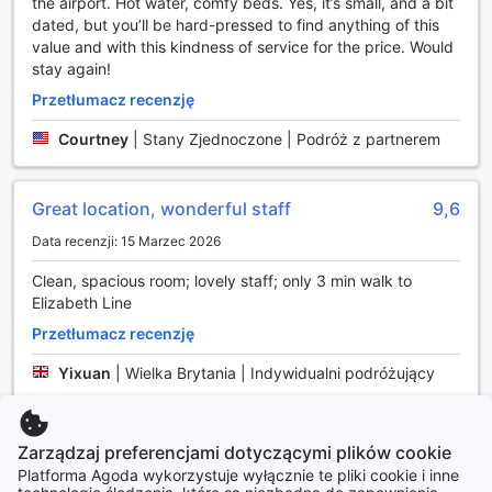
the airport. Hot water, comfy beds. Yes, it’s small, and a bit
wycieczek. Dodatkowo, hotel zapewnia usługi biletowe, co
dated, but you’ll be hard-pressed to find anything of this
pozwala na uniknięcie długich kolejek i zaoszczędzenie
value and with this kindness of service for the price. Would
cennego czasu podczas wizyty w popularnych atrakcjach
stay again!
turystycznych.
Dla tych, którzy przyjeżdżają samochodem, Edward Hotel
Przetłumacz recenzję
- Paddington dysponuje parkingiem, jednak warto
pamiętać, że obowiązują dodatkowe opłaty za korzystanie
Courtney
|
Stany Zjednoczone | Podróż z partnerem
z tej usługi. Dzięki dogodnej lokalizacji hotelu, goście mogą
również skorzystać z licznych opcji transportu publicznego
w pobliżu, co sprawia, że podróżowanie po Londynie staje
Great location, wonderful staff
9,6
się jeszcze prostsze. Niezależnie od wybranego środka
Data recenzji: 15 Marzec 2026
transportu, Edward Hotel - Paddington zapewnia wygodę i
komfort, które są kluczowe dla udanego pobytu w stolicy
Clean, spacious room; lovely staff; only 3 min walk to
Wielkiej Brytanii.
Elizabeth Line
Udogodnienia pokoi w Edward Hotel - Paddington
Przetłumacz recenzję
Yixuan
|
Wielka Brytania | Indywidualni podróżujący
W Edward Hotel - Paddington każdy pokój został
zaprojektowany z myślą o komforcie i wygodzie gości.
Dzięki klimatyzacji, możesz cieszyć się idealną
Wspaniały
8,4
temperaturą w swoim wnętrzu, niezależnie od pory roku. W
Zarządzaj preferencjami dotyczącymi plików cookie
każdym pokoju znajdziesz również telewizor z dostępem
Platforma Agoda wykorzystuje wyłącznie te pliki cookie i inne
Data recenzji: 1 Październik 2024
do kanałów satelitarnych, co pozwoli Ci na relaks przy