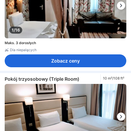
1/16
Maks. 3 dorosłych
Dla niepalących
Zobacz ceny
Pokój trzyosobowy (Triple Room)
10 m²/108 ft²