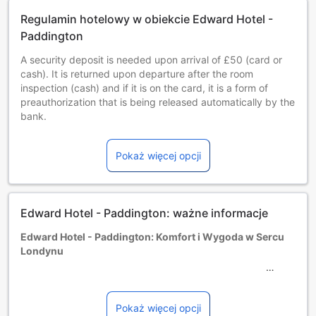
Regulamin hotelowy w obiekcie Edward Hotel -
Paddington
A security deposit is needed upon arrival of £50 (card or
cash). It is returned upon departure after the room
inspection (cash) and if it is on the card, it is a form of
preauthorization that is being released automatically by the
bank.
A refundable security deposit of GBP 50 is required at
check-in to cover any charges or damages incurred during
Pokaż więcej opcji
the stay.
Dostępność dodatkowych łóżek jest uzależniona od
wybranego pokoju, prosimy o zapoznanie się ze
szczegółowymi informacjami o pokoju.
Edward Hotel - Paddington: ważne informacje
Przy rezerwacji ponad 5 pokojów mogą mieć zastosowanie
różne regulaminy i dodatkowe opłaty.
Edward Hotel - Paddington: Komfort i Wygoda w Sercu
Minimalny wiek gości: 18 rok/lat(a).
Londynu
Edward Hotel - Paddington to urokliwy, trzygwiazdkowy
hotel położony w sercu Londynu, który łączy w sobie
Pokaż więcej opcji