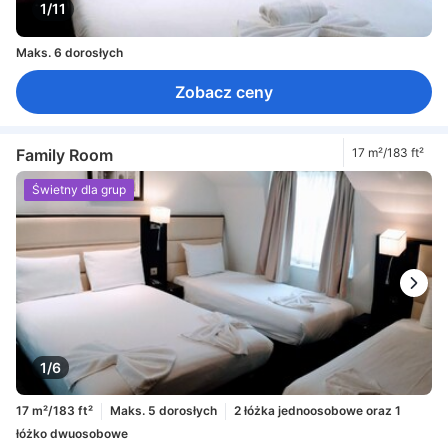
1/11
Maks. 6 dorosłych
Zobacz ceny
Family Room
17 m²/183 ft²
Świetny dla grup
1/6
17 m²/183 ft²
Maks. 5 dorosłych
2 łóżka jednoosobowe oraz 1
łóżko dwuosobowe