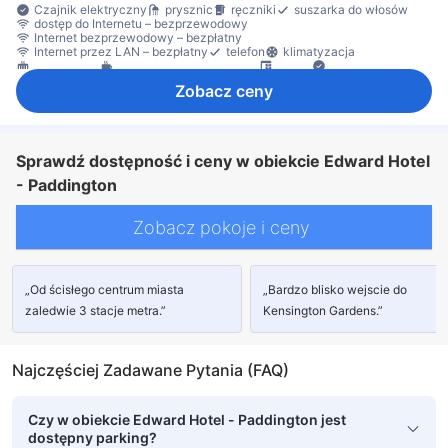
Czajnik elektryczny
prysznic
ręczniki
suszarka do włosów
dostęp do Internetu – bezprzewodowy
Internet bezprzewodowy – bezpłatny
Internet przez LAN – bezpłatny
telefon
klimatyzacja
ogrzewanie
ekspres do kawy/herbaty
biurko
Okno
sprzęt do prasowania
szafa
Dla niepalących
sejf w pokoju
Zobacz ceny
Sprawdź dostępność i ceny w obiekcie Edward Hotel
- Paddington
Zobacz pokoje i ceny
„Od ścisłego centrum miasta
„Bardzo blisko wejscie do
zaledwie 3 stacje metra.”
Kensington Gardens.”
Najczęściej Zadawane Pytania (FAQ)
Czy w obiekcie Edward Hotel - Paddington jest
dostępny parking?