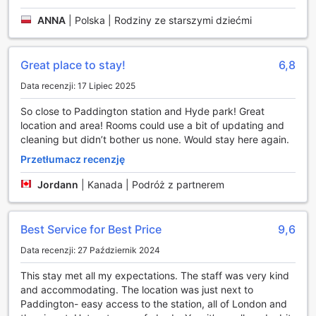
dotyczące atrakcji turystycznych oraz rezerwacji.
ANNA
|
Polska | Rodziny ze starszymi dziećmi
W hotelu dostępne jest również bezpłatne Wi-Fi we
wszystkich pokojach oraz w przestrzeniach
ogólnodostępnych, co umożliwia łatwe łączenie się z
Great place to stay!
6,8
internetem i pozostawanie w kontakcie z bliskimi. Dla osób,
które cenią sobie wygodę, Edward Hotel - Paddington
Data recenzji: 17 Lipiec 2025
oferuje ekspresowe zameldowanie i wymeldowanie, co
pozwala zaoszczędzić czas i skupić się na
So close to Paddington station and Hyde park! Great
przyjemnościach związanych z podróżowaniem.
location and area! Rooms could use a bit of updating and
Dodatkowo, codzienne sprzątanie pokoi zapewnia, że Twój
cleaning but didn’t bother us none. Would stay here again.
pokój zawsze będzie schludny i gotowy na Twój powrót po
Przetłumacz recenzję
dniu pełnym zwiedzania.
Jordann
|
Kanada | Podróż z partnerem
Transport i Usługi W Edward Hotel - Paddington
Edward Hotel - Paddington w Londynie to idealne miejsce
Best Service for Best Price
9,6
dla podróżnych, którzy cenią sobie wygodę i dostępność
transportu. Hotel oferuje kompleksowe usługi transportowe,
Data recenzji: 27 Październik 2024
które umożliwiają gościom łatwe planowanie zwiedzania
This stay met all my expectations. The staff was very kind
miasta. Dzięki możliwości rezerwacji wycieczek, goście
and accommodating. The location was just next to
mogą odkrywać najpiękniejsze zakątki Londynu bez
Paddington- easy access to the station, all of London and
stresu, korzystając z bogatej oferty zorganizowanych