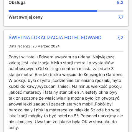
Obsługa
8.2
podróżników, dzieląc się wrażeniami z dnia lub po prostu
relaksując się przy ulubionym programie. To idealne
Wart swojej ceny
7.7
miejsce, aby odpocząć po intensywnym dniu zwiedzania
Londynu.
Salon telewizyjny w Edward Hotel - Paddington to nie tylko
przestrzeń do oglądania programów, ale także doskonała
ŚWIETNA LOKALIZACJA HOTEL EDWARD
7,2
okazja do nawiązania nowych znajomości. Goście mogą
Data recenzji: 26 Marzec 2024
usiąść na wygodnych kanapach, delektując się atmosferą
przyjaźni i wspólnego spędzania czasu. Niezależnie od
Pobyt w.Hotelu Edward uważam za udany. Największą
tego, czy szukasz miejsca na wieczorny relaks, czy chcesz
zaletą jest lokalizacja,blisko stacji metra i przystanków
podzielić się przygodami z innymi, ten przytulny kącik z
autobusowych.Od ścisłego centrum miasta zaledwie 3
pewnością spełni Twoje oczekiwania.
stacje metra. Bardzo blisko wejscie do Kensington Gardens.
W pokoju było czysto ,codziennie zmieniano ręczniki,myto
Udogodnienia w Edward Hotel - Paddington
kubki do kawy,wyzucani śmieci. Na minus wielkość pokoju
,jakość materacy i fatalny stan okien .Niestety okna były
Edward Hotel - Paddington w Londynie to idealne miejsce
tak zniszczone że właściwie nie można było ich otworzyć,
dla podróżnych, którzy cenią sobie komfort i wygodę. W
anowal lekki zaduch i zapach starych mebli..Pokój był
hotelu znajdują się sejfy, które zapewniają bezpieczeństwo
bardzo mały i niski a materace za.miękkie.Szjoda bo w tej
Twoich wartościowych przedmiotów, dając Ci spokój
lokalizacji mógłby to być hotel na 5*. Personel uprzejmy ale
umysłu podczas pobytu. Dodatkowo, profesjonalna
nie ujmujący. Uważam że jakość była OK w stosunku do
obsługa concierge jest zawsze gotowa, aby pomóc w
ceny.
organizacji Twojego czasu w Londynie, oferując porady