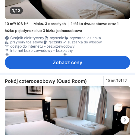
1/13
10 m²/108 ft²
Maks. 3 dorosłych
1 łóżko dwuosobowe oraz 1
łóżko pojedyncze lub 3 łóżka jednoosobowe
Czajnik elektryczny
prysznic
prywatna łazienka
przybory toaletowe
ręczniki
suszarka do włosów
dostęp do Internetu – bezprzewodowy
Internet bezprzewodowy – bezpłatny
Internet przez LAN – bezpłatny
Internet przez Wi-Fi – za opłatą
telefon
telewizja satelitarna/kablowa
telewizor
Zobacz ceny
telewizor płaskoekranowy
Gniazdko przy łóżku
klimatyzacja
ogrzewanie
pobudka na życzenie
Pościel
ekspres do kawy/herbaty
codzienne sprzątanie
biurko
Kosze na śmieci
Okno
wykładzina
sprzęt do prasowania
szafa
wieszak na ubrania
czujnik dymu
sejf w pokoju
Pokój czteroosobowy (Quad Room)
15 m²/161 ft²
Środki ochrony/bezpieczeństwa