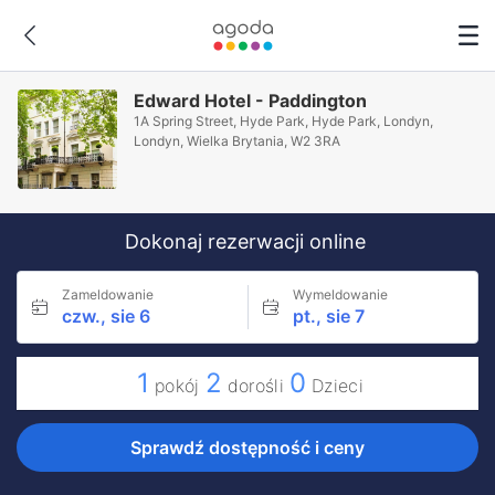
Edward Hotel - Paddington
1A Spring Street, Hyde Park, Hyde Park, Londyn,
Londyn, Wielka Brytania, W2 3RA
Dokonaj rezerwacji online
Zameldowanie
Wymeldowanie
czw., sie 6
pt., sie 7
1
2
0
pokój
dorośli
Dzieci
Sprawdź dostępność i ceny