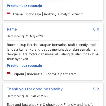
Skorzystaj z wyśmienitej oferty gastronomicznej na miejscu
Przetłumacz recenzję
lub w pobliżu, którą dotychczasowi podróżni ocenili lepiej
niż w przypadku 92% innych obiektów w tym mieście.
Triana
|
Indonezja | Rodziny z małymi dziećmi
Rame
8,0
Data recenzji: 25 Maj 2026
Room cukup bersih, sarapan bervariasi staff friendly, tapi
jendela kamar kurang bagus menghadap jalan semalaman
dengar suara motor dan mobil lalu lalang di jalan, tidak bisa
tidur nyenyak
Przetłumacz recenzję
Sripeni
|
Indonezja | Podróż z partnerem
Thank you for good hospitality
9,2
Data recenzji: 8 Grudzień 2025
Easy and fast check-in & checkout< Friendly and helpful