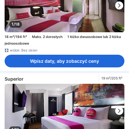
1/18
18 m²/194 ft²
Maks. 2 dorosłych
1 łóżko dwuosobowe lub 2 łóżka
jednoosobowe
widok: Bez okien
Wpisz daty, aby zobaczyć ceny
Superior
19 m²/205 ft²