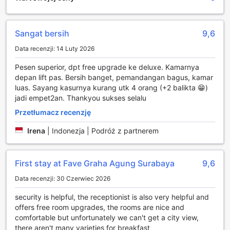
udogodnienia rozrywkowe, takie jak telewizja. W
niektórych pokojach są do dyspozycji udogodnienia, takie
jak kawa ekspresowa, sprzęt do parzenia kawy lub
herbaty oraz herbata ekspresowa.
Sangat bersih
9,6
Data recenzji: 14 Luty 2026
Warto wiedzieć, że w niektórych łazienkach znajdują się
udogodnienia, takie jak przybory toaletowe oraz suszarka
Pesen superior, dpt free upgrade ke deluxe. Kamarnya
do włosów.
depan lift pas. Bersih banget, pemandangan bagus, kamar
luas. Sayang kasurnya kurang utk 4 orang (+2 balikta 😁)
Oferta kulinarna i atrakcje
jadi empet2an. Thankyou sukses selalu
Przetłumacz recenzję
Ten hotel obejmuje szereg rozmaitych lokali
gastronomicznych serwujących wyborne dania.
Irena
|
Indonezja | Podróż z partnerem
Wokół obiektu
First stay at Fave Graha Agung Surabaya
9,6
Wybierz się poza obiekt Favehotel Graha Agung Surabaya i
zwiedź miasto Surabaya. Poznaj historię sztuki miasta,
Data recenzji: 30 Czerwiec 2026
podziwiając kolekcję dzieł słynnych artystów —
Sampoerna Museum znajduje się w odległości 9,0 km.
security is helpful, the receptionist is also very helpful and
offers free room upgrades, the rooms are nice and
Dlaczego warto się tu zatrzymać
comfortable but unfortunately we can't get a city view,
there aren't many varieties for breakfast