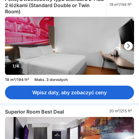
2 łóżkami (Standard Double or Twin
18 m²/194 ft²
Room)
1/4
18 m²/194 ft²
Maks. 3 dorosłych
Wpisz daty, aby zobaczyć ceny
Superior Room Best Deal
20 m²/215 ft²