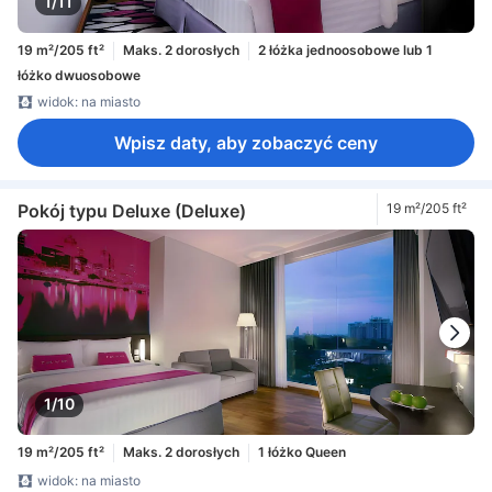
1/11
19 m²/205 ft²
Maks. 2 dorosłych
2 łóżka jednoosobowe lub 1
łóżko dwuosobowe
widok: na miasto
Wpisz daty, aby zobaczyć ceny
Pokój typu Deluxe (Deluxe)
19 m²/205 ft²
1/10
19 m²/205 ft²
Maks. 2 dorosłych
1 łóżko Queen
widok: na miasto