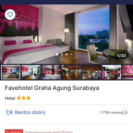
1/30
Favehotel Graha Agung Surabaya
Hotel
7,9
Bardzo dobry
1 706 recenzji
Lubiany!
Zarezerwowano dziś 12 razy