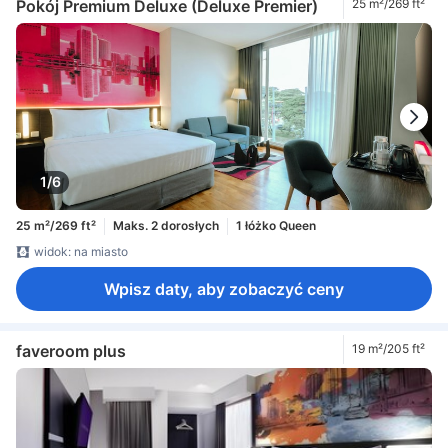
Pokój Premium Deluxe (Deluxe Premier)
25 m²/269 ft²
1/6
25 m²/269 ft²
Maks. 2 dorosłych
1 łóżko Queen
widok: na miasto
Wpisz daty, aby zobaczyć ceny
faveroom plus
19 m²/205 ft²