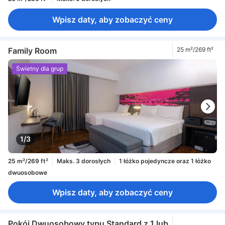
Wpisz daty, aby zobaczyć ceny
Family Room
25 m²/269 ft²
Świetny dla grup
1/3
25 m²/269 ft²
Maks. 3 dorosłych
1 łóżko pojedyncze oraz 1 łóżko
dwuosobowe
Wpisz daty, aby zobaczyć ceny
Pokój Dwuosobowy typu Standard z 1 lub