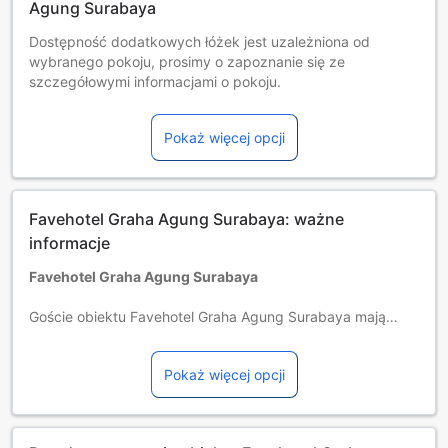
Agung Surabaya
Dostępność dodatkowych łóżek jest uzależniona od
wybranego pokoju, prosimy o zapoznanie się ze
szczegółowymi informacjami o pokoju.
Przy rezerwacji ponad 5 pokojów mogą mieć zastosowanie
różne regulaminy i dodatkowe opłaty.
Pokaż więcej opcji
Minimalny wiek gości: 18 rok/lat(a).
Favehotel Graha Agung Surabaya: ważne
informacje
Favehotel Graha Agung Surabaya
Goście obiektu Favehotel Graha Agung Surabaya mają
zapewnione doskonałe usługi i udogodnienia zwiększające
atrakcyjność pobytu. Ten hotel oferuje bezpłatny dostęp
Pokaż więcej opcji
do Internetu, dzięki czemu masz zapewnioną łączność
podczas pobytu.
Zwiedzanie miasta Surabaya jest proste dzięki usługom,