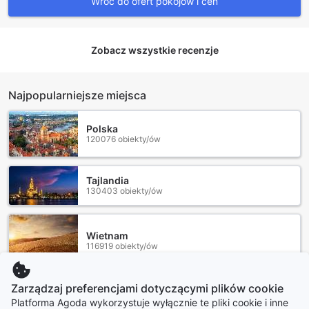
Wróć do ofert pokojów i cen
Zobacz wszystkie recenzje
Najpopularniejsze miejsca
Polska
120076 obiekty/ów
Tajlandia
130403 obiekty/ów
Wietnam
116919 obiekty/ów
Zarządzaj preferencjami dotyczącymi plików cookie
Wielka Brytania
Platforma Agoda wykorzystuje wyłącznie te pliki cookie i inne
269622 obiekty/ów