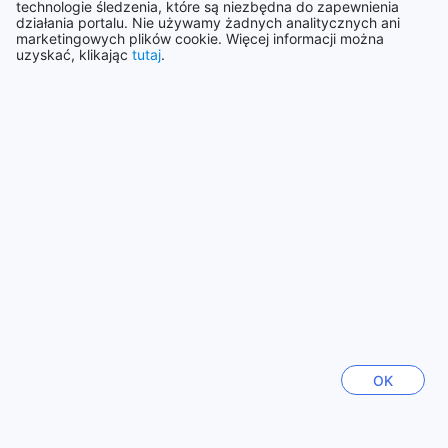
technologie śledzenia, które są niezbędna do zapewnienia
działania portalu. Nie używamy żadnych analitycznych ani
marketingowych plików cookie. Więcej informacji można
uzyskać, klikając
tutaj
.
Holandia
37421 obiekty/ów
Pokaż więcej
Zobacz wszystkie
Polecane miasta
Cebu
Filipiny
Okinawa główna wyspa
Japonia
OK
Yogyakarta
Indonezja