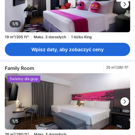
1/5
19 m²/205 ft²
Maks. 3 dorosłych
1 łóżko King
Wpisz daty, aby zobaczyć ceny
Family Room
26 m²/280 ft²
Świetny dla grup
1/5
26 m²/280 ft²
Maks. 5 dorosłych