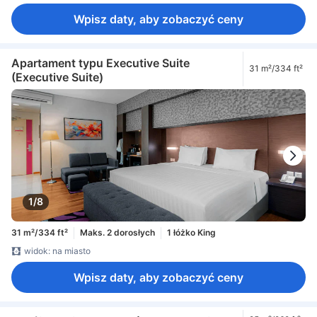
Wpisz daty, aby zobaczyć ceny
Apartament typu Executive Suite
31 m²/334 ft²
(Executive Suite)
1/8
31 m²/334 ft²
Maks. 2 dorosłych
1 łóżko King
widok: na miasto
Wpisz daty, aby zobaczyć ceny