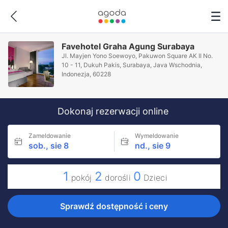
Favehotel Graha Agung Surabaya
Jl. Mayjen Yono Soewoyo, Pakuwon Square AK II No.
10 - 11, Dukuh Pakis, Surabaya, Java Wschodnia,
Indonezja, 60228
Dokonaj rezerwacji online
Zameldowanie
Wymeldowanie
sob., sie 8
nd., sie 9
1
2
0
pokój
dorośli
Dzieci
Sprawdź dostępność i ceny