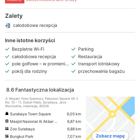
Zalety
całodobowa recepcja
Inne istotne korzyści
Bezpłatne Wi-Fi
Parking
całodobowa recepcja
Restauracja
pole golfowe – w promieniu
transport lotniskowy
3 km
pokój dla rodziny
przechowalnia bagażu
8.6
Fantastyczna lokalizacja
Jl. Mayjen Yono Soewoyo, Pakuwon Square AK II
No. 10 - 11, Dukuh Pakis, Surabaya, Java
Wschodnia, Indonezja, 60228
Surabaya Town Square
6,05 km
Masjid Nasional Al Akbar Surabaya
6,87 km
Zoo Surabaya
6,88 km
Zobacz mapę
Bungkul Park
7,07 km