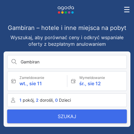
Gambiran – hotele i inne miejsca na pobyt
Wyszukaj, aby porównać ceny i odkryć wspaniałe
oferty z bezpłatnym anulowaniem
Gambiran
Zameldowanie
Wymeldowanie
wt., sie 11
śr., sie 12
1
pokój,
2
dorośli,
0
Dzieci
SZUKAJ