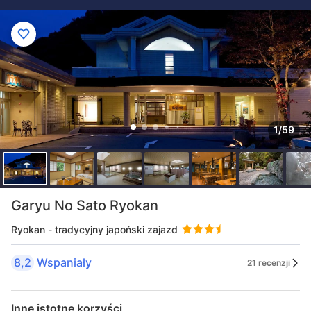
1/59
Garyu No Sato Ryokan
Ryokan - tradycyjny japoński zajazd
8,2
Wspaniały
21 recenzji
Inne istotne korzyści