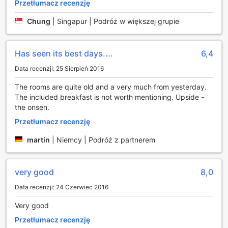
Przetłumacz recenzję
tradycyjną japońską gościnność z nowoczesnymi
udogodnieniami, zapewniając komfortowy pobyt dla
Chung
|
Singapur | Podróż w większej grupie
wszystkich gości. W obiekcie dostępne są publiczne
obszary z bezprzewodowym dostępem do internetu, co
umożliwia łatwe i szybkie łączenie się z siecią. Niezależnie
Has seen its best days....
6,4
od tego, czy chcesz sprawdzić wiadomości, skontaktować
się z bliskimi, czy po prostu przeglądać lokalne atrakcje,
Data recenzji: 25 Sierpień 2016
wi-fi w przestrzeniach wspólnych sprawia, że jesteś
zawsze na bieżąco.
The rooms are quite old and a very much from yesterday.
Dla tych, którzy palą, Garyu No Sato Ryokan oferuje
The included breakfast is not worth mentioning. Upside -
wyznaczone miejsce do palenia, co zapewnia komfort i
the onsen.
prywatność zarówno dla palaczy, jak i dla tych, którzy
Przetłumacz recenzję
wolą unikać dymu papierosowego. Dzięki tym
udogodnieniom, każdy gość może cieszyć się spokojnym i
martin
|
Niemcy | Podróż z partnerem
relaksującym pobytem, mając jednocześnie dostęp do
wszystkich niezbędnych wygód.
very good
8,0
Transport w Garyu No Sato Ryokan
Data recenzji: 24 Czerwiec 2016
Garyu No Sato Ryokan w Takayama oferuje doskonałe
Very good
udogodnienia transportowe, które sprawiają, że podróż do
tego malowniczego miejsca jest wygodna i
Przetłumacz recenzję