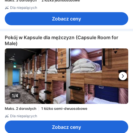
Maks. 3 dorosłych
2 łóżka jednoosobowe
Dla niepalących
Zobacz ceny
Pokój w Kapsule dla mężczyzn (Capsule Room for
Male)
1/4
Maks. 2 dorosłych
1 łóżko semi-dwuosobowe
Dla niepalących
Zobacz ceny