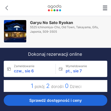
Garyu No Sato Ryokan
5525 Ichinomiya-Cho, Old Town, Takayama, Gifu,
Japonia, 509-3505
Dokonaj rezerwacji online
Zameldowanie
Wymeldowanie
czw., sie 6
pt., sie 7
1
2
0
pokój
dorośli
Dzieci
Sprawdź dostępność i ceny