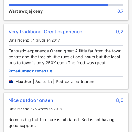
oferuje wyjątkowe doświadczenia relaksacyjne, idealne dla
Wart swojej ceny
8.7
tych, którzy pragną odprężyć się po dniu pełnym
zwiedzania. W hotelu znajduje się profesjonalny gabinet
masażu, gdzie wykwalifikowani terapeuci zadbają o Twoje
samopoczucie, oferując różnorodne techniki masażu, które
Very traditional Great experience
9,2
pomogą złagodzić napięcia i stres. Dzięki zastosowaniu
Data recenzji: 4 Grudzień 2017
naturalnych olejków i starannie dobranych metod, każdy
zabieg staje się nie tylko przyjemnością, ale również
Fantastic experience Onsen great A little far from the town
sposobem na odzyskanie wewnętrznej równowagi.
centre and the free shuttle runs at odd hours but the local
Dodatkowo, goście mogą skorzystać z sauny, która
bus to town is only 250Y each The food was great
stanowi doskonałe uzupełnienie relaksacyjnych rytuałów.
Ciepło sauny sprzyja detoksykacji organizmu i poprawie
Przetłumacz recenzję
krążenia, a także tworzy idealne warunki do odprężenia
Heather
|
Australia | Podróż z partnerem
umysłu. To idealne miejsce, aby zregenerować siły po
intensywnym dniu, ciesząc się spokojem i harmonią
otaczającej przyrody. Garyu No Sato Ryokan to nie tylko
nocleg, ale także oaza spokoju, w której każdy znajdzie
Nice outdoor onsen
8,0
coś dla siebie.
Data recenzji: 25 Wrzesień 2016
Udogodnienia w Garyu No Sato Ryokan
Room is big but furniture is bit dated. Bed is not having
good support.
Garyu No Sato Ryokan w Takayama to miejsce, które łączy