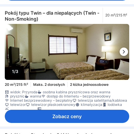
Pokój typu Twin – dla niepalących (Twin -
20 m²/215 ft²
Non-Smoking)
1/3
20 m²/215 ft²
Maks. 2 dorosłych
2 łóżka jednoosobowe
widok: Przyroda
osobna kabina prysznicowa oraz wanna
prysznic
wanna
dostęp do Internetu – bezprzewodowy
Internet bezprzewodowy – bezpłatny
telewizja satelitarna/kablowa
telewizor
telewizor płaskoekranowy
klimatyzacja
lodówka
Dla niepalących
sejf w pokoju
Zobacz ceny