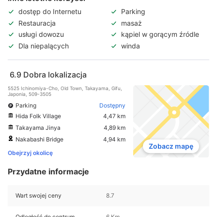
dostęp do Internetu
Parking
Restauracja
masaż
usługi dowozu
kąpiel w gorącym źródle
Dla niepalących
winda
6.9
Dobra lokalizacja
5525 Ichinomiya-Cho, Old Town, Takayama, Gifu,
Japonia, 509-3505
Parking
Dostępny
Hida Folk Village
4,47 km
Takayama Jinya
4,89 km
Nakabashi Bridge
4,94 km
Zobacz mapę
Obejrzyj okolicę
Przydatne informacje
Wart swojej ceny
8.7
Odległość do centrum
6 Km