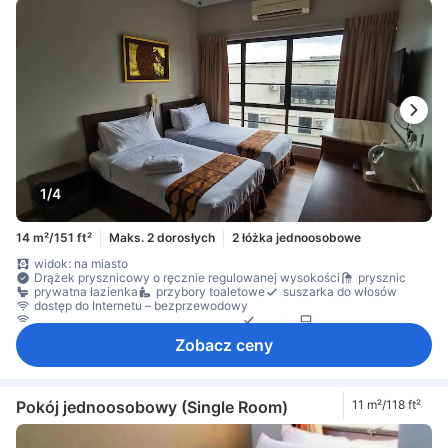
1/4
14 m²/151 ft²
Maks. 2 dorosłych
2 łóżka jednoosobowe
widok: na miasto
Drążek prysznicowy o ręcznie regulowanej wysokości
prysznic
prywatna łazienka
przybory toaletowe
suszarka do włosów
dostęp do Internetu – bezprzewodowy
Internet bezprzewodowy – bezpłatny
telefon
telewizor
Zobacz ceny
Pokój jednoosobowy (Single Room)
11 m²/118 ft²