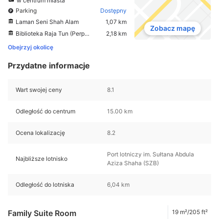
w centrum miasta
Parking
Dostępny
Laman Seni Shah Alam
1,07 km
Zobacz mapę
Biblioteka Raja Tun (Perpustakaan Raja Tun)
2,18 km
Obejrzyj okolicę
Przydatne informacje
Wart swojej ceny
8.1
Odległość do centrum
15.00 km
Ocena lokalizację
8.2
Port lotniczy im. Sułtana Abdula
Najbliższe lotnisko
Aziza Shaha (SZB)
Odległość do lotniska
6,04 km
Family Suite Room
19 m²/205 ft²