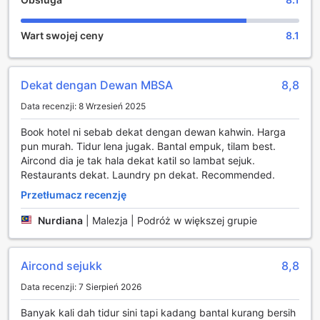
cieszyć się malowniczymi widokami, spacerując po
starannie zaprojektowanych alejkach, otoczonych
Wart swojej ceny
8.1
egzotyczną roślinnością. To idealne miejsce na poranną
jogę lub wieczorny relaks z książką w ręku, gdzie każdy
może naładować swoje baterie w otoczeniu natury.
Ogród w Goodhope Hotel Shah Alam to również
Dekat dengan Dewan MBSA
8,8
przestrzeń, w której organizowane są różnorodne
Data recenzji: 8 Wrzesień 2025
wydarzenia i aktywności. Goście mogą brać udział w
piknikach, grillach czy wieczorach tematycznych, które
Book hotel ni sebab dekat dengan dewan kahwin. Harga
sprzyjają integracji i nawiązywaniu nowych znajomości.
pun murah. Tidur lena jugak. Bantal empuk, tilam best.
Dzieci znajdą tu również wiele atrakcji, takich jak plac
Aircond dia je tak hala dekat katil so lambat sejuk.
zabaw, co sprawia, że hotel jest idealnym miejscem dla
Restaurants dekat. Laundry pn dekat. Recommended.
rodzin. W Goodhope Hotel Shah Alam każdy znajdzie coś
dla siebie, a ogrodowe atrakcje zapewnią niezapomniane
Przetłumacz recenzję
chwile w otoczeniu przyrody.
Nurdiana
|
Malezja | Podróż w większej grupie
Udogodnienia w Goodhope Hotel Shah Alam
Aircond sejukk
8,8
Goodhope Hotel Shah Alam to miejsce, które zapewnia
wyjątkowy komfort i wygodę dzięki swoim różnorodnym
Data recenzji: 7 Sierpień 2026
udogodnieniom. Goście mogą skorzystać z profesjonalnej
usługi pralni, co sprawia, że długie pobyty stają się
Banyak kali dah tidur sini tapi kadang bantal kurang bersih