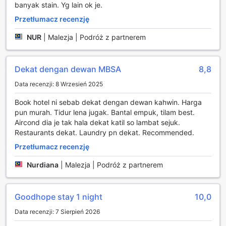
znacznie łatwiejsze. Niezależnie od tego, czy podróżujesz
banyak stain. Yg lain ok je.
służbowo, czy w celach rekreacyjnych, możliwość
Przetłumacz recenzję
skorzystania z pralni pozwala na zachowanie świeżości
ubrań i swobodę w pakowaniu.
NUR
|
Malezja | Podróż z partnerem
Ponadto, hotel oferuje bezpłatny dostęp do Wi-Fi w
przestrzeniach ogólnodostępnych, co jest niezwykle
istotne w dzisiejszym świecie. Goście mogą swobodnie
Dekat dengan dewan MBSA
8,8
łączyć się z internetem, pracować zdalnie lub planować
swoje codzienne przygody w Shah Alam. Dodatkowo,
Data recenzji: 8 Wrzesień 2025
codzienna usługa sprzątania zapewnia, że pokoje są
Book hotel ni sebab dekat dengan dewan kahwin. Harga
zawsze czyste i schludne, co podnosi komfort pobytu.
pun murah. Tidur lena jugak. Bantal empuk, tilam best.
Goodhope Hotel Shah Alam to idealne miejsce, które łączy
Aircond dia je tak hala dekat katil so lambat sejuk.
wygodę z nowoczesnymi udogodnieniami, spełniając
Restaurants dekat. Laundry pn dekat. Recommended.
oczekiwania nawet najbardziej wymagających
podróżnych.
Przetłumacz recenzję
Udogodnienia transportowe w Goodhope Hotel Shah
Nurdiana
|
Malezja | Podróż z partnerem
Alam
Goodhope Hotel Shah Alam oferuje swoim gościom
Goodhope stay 1 night
10,0
wygodne i różnorodne udogodnienia transportowe, które
Data recenzji: 7 Sierpień 2026
sprawiają, że podróżowanie staje się łatwiejsze i bardziej
komfortowe. Hotel zapewnia usługę transferu z lotniska, co