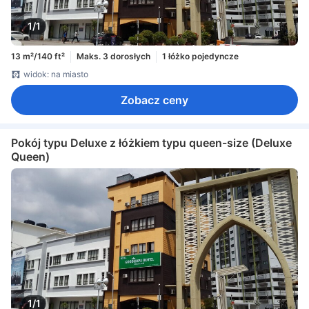
1/1
13 m²/140 ft²
Maks. 3 dorosłych
1 łóżko pojedyncze
widok: na miasto
Zobacz ceny
Pokój typu Deluxe z łóżkiem typu queen-size (Deluxe
Queen)
1/1