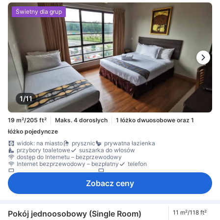
Świetny dla grup
1/11
19 m²/205 ft²
Maks. 4 dorosłych
1 łóżko dwuosobowe oraz 1
łóżko pojedyncze
widok: na miasto
prysznic
prywatna łazienka
przybory toaletowe
suszarka do włosów
dostęp do Internetu – bezprzewodowy
Internet bezprzewodowy – bezpłatny
telefon
telewizja satelitarna/kablowa
telewizor
Zobacz ceny
Pokój jednoosobowy (Single Room)
11 m²/118 ft²