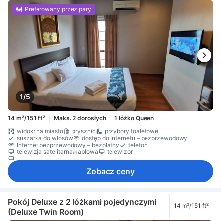
Preferowany przez pary
1/5
14 m²/151 ft²
Maks. 2 dorosłych
1 łóżko Queen
widok: na miasto
prysznic
przybory toaletowe
suszarka do włosów
dostęp do Internetu – bezprzewodowy
Internet bezprzewodowy – bezpłatny
telefon
telewizja satelitarna/kablowa
telewizor
telewizor płaskoekranowy
Zobacz ceny
Pokój Deluxe z 2 łóżkami pojedynczymi
14 m²/151 ft²
(Deluxe Twin Room)