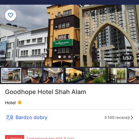
1/57
Goodhope Hotel Shah Alam
Hotel
7,9
Bardzo dobry
3 100 recenzji
Lubiany!
Zarezerwowano dziś 3 razy