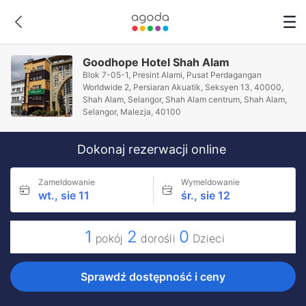
Goodhope Hotel Shah Alam
Blok 7-05-1, Presint Alami, Pusat Perdagangan
Worldwide 2, Persiaran Akuatik, Seksyen 13, 40000,
Shah Alam, Selangor, Shah Alam centrum, Shah Alam,
Selangor, Malezja, 40100
Dokonaj rezerwacji online
Zameldowanie
Wymeldowanie
wt., sie 11
śr., sie 12
1
2
0
pokój
dorośli
Dzieci
Sprawdź dostępność i ceny