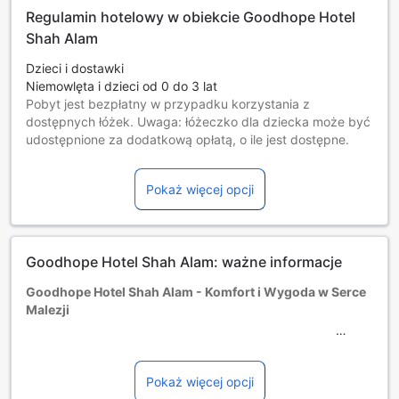
Regulamin hotelowy w obiekcie Goodhope Hotel
Shah Alam
Dzieci i dostawki
Niemowlęta i dzieci od 0 do 3 lat
Pobyt jest bezpłatny w przypadku korzystania z
dostępnych łóżek. Uwaga: łóżeczko dla dziecka może być
udostępnione za dodatkową opłatą, o ile jest dostępne.
Dzieci w wieku od 4 do 12 lat [włącznie]
Darmowy pobyt na dostępnych łóżkach.
Pokaż więcej opcji
Goście w wieku 13 lat i starsi są traktowani jak osoby
dorosłe.
Dostępność dodatkowych łóżek jest uzależniona od
wybranego pokoju, prosimy o zapoznanie się ze
Goodhope Hotel Shah Alam: ważne informacje
szczegółowymi informacjami o pokoju.
Przy rezerwacji ponad 5 pokojów mogą mieć zastosowanie
Goodhope Hotel Shah Alam - Komfort i Wygoda w Serce
różne regulaminy i dodatkowe opłaty.
Malezji
Zanurz się w komfortowym i przytulnym otoczeniu
Goodhope Hotel Shah Alam, usytuowanym zaledwie 15 km
Pokaż więcej opcji
od tętniącego życiem centrum Shah Alam. Ten jednos