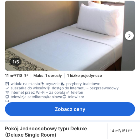
1/5
11 m²/118 ft²
Maks. 1 dorosły
1 łóżko pojedyncze
widok: na miasto
prysznic
przybory toaletowe
suszarka do włosów
dostęp do Internetu – bezprzewodowy
Internet przez Wi-Fi – za opłatą
telefon
telewizja satelitarna/kablowa
telewizor
telewizor płaskoekranowy
Zobacz ceny
Pokój Jednoosobowy typu Deluxe
14 m²/151 ft²
(Deluxe Single Room)