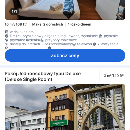
1/1
10 m²/108 ft²
Maks. 2 dorosłych
1 łóżko Queen
widok: Jezioro
Drążek prysznicowy o ręcznie regulowanej wysokości
prysznic
prywatna łazienka
przybory toaletowe
dostęp do Internetu – bezprzewodowy
telewizor
klimatyzacja
zasłony zaciemniające
Okno
Zobacz ceny
Pokój Jednoosobowy typu Deluxe
13 m²/140 ft²
(Deluxe Single Room)