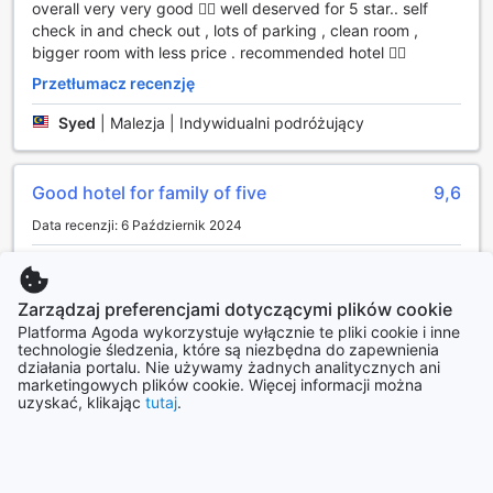
overall very very good 👍🏻 well deserved for 5 star.. self
jest idealnym rozwiązaniem dla tych, którzy pragną
check in and check out , lots of parking , clean room ,
uniknąć stresu związanego z organizacją transportu po
bigger room with less price . recommended hotel 👍🏻
przylocie. Dzięki tej usłudze, goście mogą cieszyć się
płynnością podróży od samego początku, a personel
Przetłumacz recenzję
hotelowy zadba o to, aby dotarcie do miejsca
Syed
|
Malezja | Indywidualni podróżujący
zakwaterowania przebiegło sprawnie i bezproblemowo.
Dodatkowo, Goodhope Hotel Shah Alam dysponuje
przestronnym parkingiem na terenie obiektu, co jest
Good hotel for family of five
9,6
szczególnie korzystne dla osób podróżujących
samochodem. Goście mogą skorzystać z opcji
Data recenzji: 6 Październik 2024
samodzielnego parkowania, co daje im swobodę i
elastyczność w planowaniu swoich codziennych
Trip kali hantar anak ke UiTM Puncak Perdana. Booking
aktywności. Warto jednak pamiętać, że na parkingu
hotel ni lepas baca review, lokasi. Bilik ok, cuma ac lambat
obowiązują opłaty, co warto uwzględnić w budżecie
Zarządzaj preferencjami dotyczącymi plików cookie
sejuk, kurang sejuk. Air laju dan kuat 👍🏼. Parking berbayar,
podróży. Dzięki tym udogodnieniom, hotel staje się
agak selamat, dan lot parking banyak. Utk hotel guest blh
Platforma Agoda wykorzystuje wyłącznie te pliki cookie i inne
idealnym miejscem zarówno dla turystów, jak i osób
technologie śledzenia, które są niezbędna do zapewnienia
dpt diskaun rm2 👌🏼👍🏼
działania portalu. Nie używamy żadnych analitycznych ani
podróżujących w celach służbowych.
Przetłumacz recenzję
marketingowych plików cookie. Więcej informacji można
uzyskać, klikając
tutaj
.
Udogodnienia pokoi w Goodhope Hotel Shah Alam
AZMAN
|
Malezja | Podróż w większej grupie
Goodhope Hotel Shah Alam oferuje komfortowe i
nowoczesne pokoje, które zapewniają idealne warunki do
Pokaż więcej recenzji