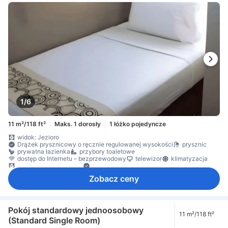
1/6
11 m²/118 ft²
Maks. 1 dorosły
1 łóżko pojedyncze
widok: Jezioro
Drążek prysznicowy o ręcznie regulowanej wysokości
prysznic
prywatna łazienka
przybory toaletowe
dostęp do Internetu – bezprzewodowy
telewizor
klimatyzacja
zasłony zaciemniające
Okno
Zobacz ceny
Pokój standardowy jednoosobowy
11 m²/118 ft²
(Standard Single Room)