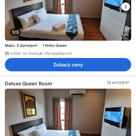
1/3
Maks. 3 dorosłych
1 łóżko Queen
widok: na miasto
Dla niepalących
Zobacz ceny
Deluxe Queen Room
10 m²/108 ft²