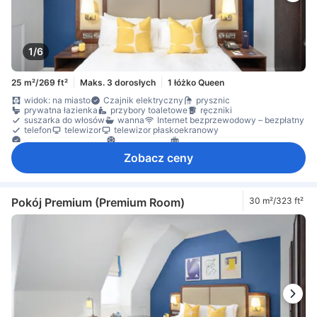
1/6
25 m²/269 ft²
Maks. 3 dorosłych
1 łóżko Queen
widok: na miasto
Czajnik elektryczny
prysznic
prywatna łazienka
przybory toaletowe
ręczniki
suszarka do włosów
wanna
Internet bezprzewodowy – bezpłatny
telefon
telewizor
telewizor płaskoekranowy
Gniazdko przy łóżku
klimatyzacja
ogrzewanie
pobudka na życzenie
ekspres do kawy/herbaty
biurko
Zobacz ceny
drewniana podłoga/parkiet
Kosze na śmieci
wykładzina
sprzęt do prasowania
szafa
czujnik dymu
Dla niepalących
Dojazd windą
sejf na laptopa
Środki ochrony/bezpieczeństwa
Pokój Premium (Premium Room)
30 m²/323 ft²