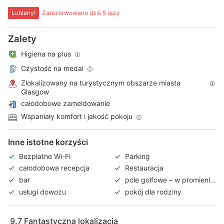
Lubiany!
Zarezerwowano dziś 5 razy
Zalety
Higiena na plus
Czystość na medal
Zlokalizowany na turystycznym obszarze miasta
Glasgow
całodobowe zameldowanie
Wspaniały komfort i jakość pokoju
Inne istotne korzyści
Bezpłatne Wi-Fi
Parking
całodobowa recepcja
Restauracja
bar
pole golfowe – w promieniu
3 km
usługi dowozu
pokój dla rodziny
9.7
Fantastyczna lokalizacja