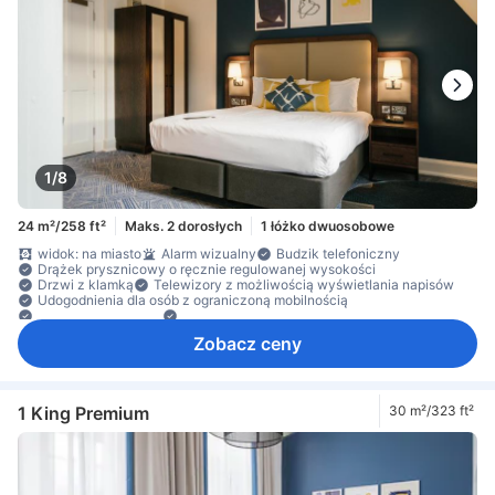
sprzęt do prasowania
szafa
Łóżeczko dla dziecka (na życzenie)
możliwy pobyt zwierząt w pokoju
czujnik dymu
Dla niepalących
Dojazd windą
sejf na laptopa
sejf w pokoju
Środki ochrony/bezpieczeństwa
1/8
24 m²/258 ft²
Maks. 2 dorosłych
1 łóżko dwuosobowe
widok: na miasto
Alarm wizualny
Budzik telefoniczny
Drążek prysznicowy o ręcznie regulowanej wysokości
Drzwi z klamką
Telewizory z możliwością wyświetlania napisów
Udogodnienia dla osób z ograniczoną mobilnością
Czajnik elektryczny
Krzesełko prysznicowe
osobna kabina prysznicowa oraz wanna
prysznic
Zobacz ceny
prywatna łazienka
przybory toaletowe
ręczniki
suszarka do włosów
środki czystości
wanna
dostęp do Internetu – bezprzewodowy
Internet bezprzewodowy – bezpłatny
Internet przez Wi-Fi – za opłatą
telefon
1 King Premium
30 m²/323 ft²
telewizja satelitarna/kablowa
telewizor
telewizor płaskoekranowy
budzik
Gniazdko przy łóżku
klimatyzacja
ogrzewanie
pobudka na życzenie
Pościel
wentylator
Czajnik
darmowa woda butelkowana
ekspres do kawy/herbaty
biurko
Kosze na śmieci
Okno