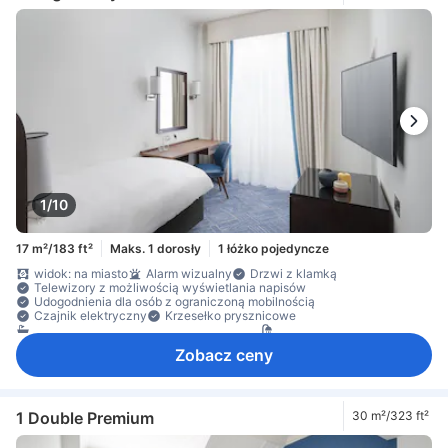
1/10
17 m²/183 ft²
Maks. 1 dorosły
1 łóżko pojedyncze
widok: na miasto
Alarm wizualny
Drzwi z klamką
Telewizory z możliwością wyświetlania napisów
Udogodnienia dla osób z ograniczoną mobilnością
Czajnik elektryczny
Krzesełko prysznicowe
osobna kabina prysznicowa oraz wanna
prysznic
prywatna łazienka
przybory toaletowe
ręczniki
Zobacz ceny
suszarka do włosów
środki czystości
wanna
dostęp do Internetu – bezprzewodowy
Internet bezprzewodowy – bezpłatny
Internet przez Wi-Fi – za opłatą
telefon
telewizja satelitarna/kablowa
telewizor
1 Double Premium
30 m²/323 ft²
telewizor płaskoekranowy
budzik
Gniazdko przy łóżku
Hipoalergiczne
klimatyzacja
ogrzewanie
pobudka na życzenie