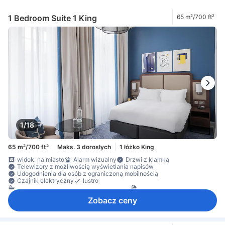
1 Bedroom Suite 1 King
65 m²/700 ft²
1/18
65 m²/700 ft²
Maks. 3 dorosłych
1 łóżko King
widok: na miasto
Alarm wizualny
Drzwi z klamką
Telewizory z możliwością wyświetlania napisów
Udogodnienia dla osób z ograniczoną mobilnością
Czajnik elektryczny
lustro
osobna kabina prysznicowa oraz wanna
prysznic
prywatna łazienka
przybory toaletowe
ręczniki
Zobacz ceny
suszarka do włosów
szlafroki kąpielowe
wanna
dostęp do Internetu – bezprzewodowy
Internet bezprzewodowy – bezpłatny
Internet przez Wi-Fi – za opłatą
telefon
telewizor