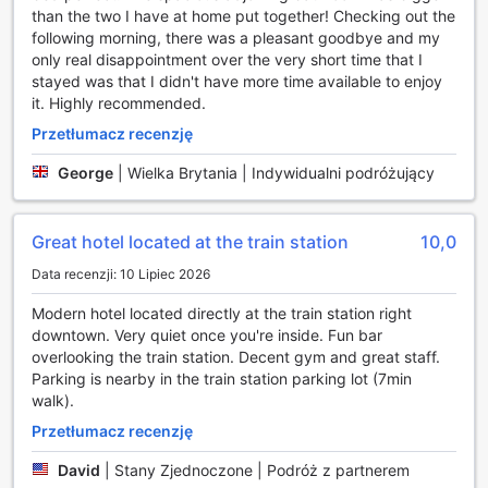
pracę, jak i relaks. Ekspresowe zameldowanie i
than the two I have at home put together! Checking out the
wymeldowanie sprawia, że proces przybycia i opuszczenia
following morning, there was a pleasant goodbye and my
hotelu jest szybki i bezproblemowy. Dodatkowo, dostępna
only real disappointment over the very short time that I
jest przechowalnia bagażu, co pozwala na wygodne
stayed was that I didn't have more time available to enjoy
eksplorowanie miasta nawet po wymeldowaniu. Codzienne
it. Highly recommended.
sprzątanie pokoi gwarantuje, że przestrzeń, w której
Przetłumacz recenzję
przebywacie, zawsze będzie czysta i przyjemna, co
sprawia, że pobyt w tym eleganckim hotelu staje się
George
|
Wielka Brytania | Indywidualni podróżujący
prawdziwą przyjemnością.
Usługi transportowe w voco Grand Central-Glasgow
Great hotel located at the train station
10,0
voco Grand Central-Glasgow oferuje swoim gościom
Data recenzji: 10 Lipiec 2026
wygodne i nowoczesne usługi transportowe, które
Modern hotel located directly at the train station right
znacznie ułatwiają poruszanie się po mieście i okolicach.
downtown. Very quiet once you're inside. Fun bar
Hotel zapewnia komfortową usługę transportu
overlooking the train station. Decent gym and great staff.
wahadłowego, która łączy gości z kluczowymi punktami w
Parking is nearby in the train station parking lot (7min
Glasgow, co sprawia, że podróżowanie staje się
walk).
bezstresowe i przyjemne. Dzięki regularnym kursom,
goście mogą łatwo dotrzeć do najważniejszych atrakcji
Przetłumacz recenzję
turystycznych, centrów handlowych oraz stacji
komunikacyjnych, co czyni ten hotel idealnym miejscem dla
David
|
Stany Zjednoczone | Podróż z partnerem