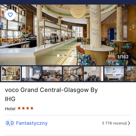
1/162
Liczba gwiazdek: 4
voco Grand Central-Glasgow By
IHG
Hotel
9,0
Fantastyczny
5 778 recenzji