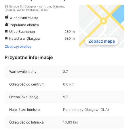
99 Gordon St, Glasgow - centrum, Glasgow,
Szkocja, Wielka Brytania, G1 3SF
w centrum miasta
Popularna okolica
Ulica Buchanan
280 m
Katedra w Glasgow
680 m
Zobacz mapę
Obejrzyj okolicę
Przydatne informacje
Wart swojej ceny
8.7
Odległość do centrum
0.0 km
Ocena lokalizację
9.7
Najbliższe lotnisko
Port lotniczy Glasgow (GLA)
Odległość do lotniska
10,83 km