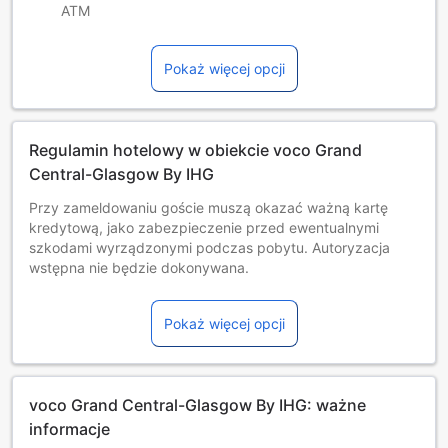
ATM
Pokaż więcej opcji
Regulamin hotelowy w obiekcie voco Grand
Central-Glasgow By IHG
Przy zameldowaniu goście muszą okazać ważną kartę
kredytową, jako zabezpieczenie przed ewentualnymi
szkodami wyrządzonymi podczas pobytu. Autoryzacja
wstępna nie będzie dokonywana.
Dzieci i dostawki
Niemowlęta i dzieci od 0 do 0 lat
Pokaż więcej opcji
Pobyt jest bezpłatny w przypadku korzystania z
dostępnych łóżek. Uwaga: łóżeczko dla dziecka może być
udostępnione za dodatkową opłatą, o ile jest dostępne.
Dzieci w wieku od 1 do 17 lat [włącznie]
voco Grand Central-Glasgow By IHG: ważne
Darmowy pobyt na dostępnych łóżkach.
Goście w wieku 18 lat i starsi są traktowani jak osoby
informacje
dorosłe.