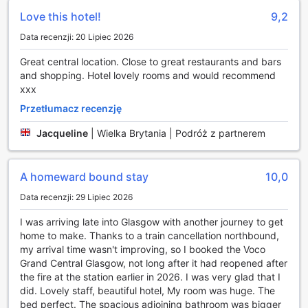
czas z innymi, voco Grand Central-Glasgow oferuje
Love this hotel!
9,2
wszystko, czego potrzebujesz, aby uczynić swój pobyt
Data recenzji: 20 Lipiec 2026
wyjątkowym.
Great central location. Close to great restaurants and bars
Udogodnienia w voco Grand Central-Glasgow: Komfort i
and shopping. Hotel lovely rooms and would recommend
Wygoda na Wyciągnięcie Ręki
xxx
Przetłumacz recenzję
voco Grand Central-Glasgow to idealne miejsce dla osób
poszukujących wygody i komfortu podczas pobytu w
Jacqueline
|
Wielka Brytania | Podróż z partnerem
Glasgow. Hotel oferuje całodobową obsługę pokojową, co
pozwala gościom cieszyć się pysznymi posiłkami i
napojami w dogodnym dla siebie czasie. Dodatkowo, usługi
A homeward bound stay
10,0
pralni oraz prasowania zapewniają, że goście mogą
zawsze wyglądać świeżo i schludnie, nawet podczas
Data recenzji: 29 Lipiec 2026
dłuższych pobytów. W trosce o bezpieczeństwo, hotel
udostępnia sejfy, w których można przechować cenne
I was arriving late into Glasgow with another journey to get
przedmioty, a także profesjonalną obsługę konsjerża, która
home to make. Thanks to a train cancellation northbound,
chętnie pomoże w organizacji atrakcji i transportu w
my arrival time wasn't improving, so I booked the Voco
mieście.
Grand Central Glasgow, not long after it had reopened after
W voco Grand Central-Glasgow goście mogą korzystać z
the fire at the station earlier in 2026. I was very glad that I
bezpłatnego Wi-Fi we wszystkich pokojach oraz w
did. Lovely staff, beautiful hotel, My room was huge. The
przestrzeniach ogólnodostępnych, co ułatwia zarówno
bed perfect. The spacious adjoining bathroom was bigger