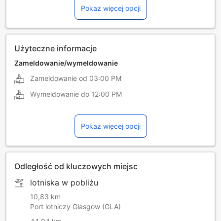
Pokaż więcej opcji
francuski
hindi
hiszpański
portugalski
rosyjski
Użyteczne informacje
Zameldowanie/wymeldowanie
Zameldowanie od
03:00 PM
Wymeldowanie do
12:00 PM
Pokaż więcej opcji
Odległość od kluczowych miejsc
lotniska w pobliżu
10,83 km
Port lotniczy Glasgow (GLA)