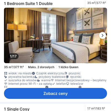
telewizor płaskoekranowy
budzik
Gniazdko przy łóżku
1 Bedroom Suite 1 Double
35 m²/377 ft²
klimatyzacja
ogrzewanie
pobudka na życzenie
darmowa woda butelkowana
ekspres do kawy/herbaty
biurko
dostępne pokoje łączone
kącik do siedzenia
Kosze na śmieci
Okno
wykładzina
sprzęt do prasowania
szafa
czujnik dymu
Dla niepalących
Dojazd windą
sejf na laptopa
sejf w pokoju
Środki ochrony/bezpieczeństwa
1/17
35 m²/377 ft²
Maks. 2 dorosłych
1 łóżko Queen
widok: na miasto
Czajnik elektryczny
prysznic
prywatna łazienka
przybory toaletowe
ręczniki
suszarka do włosów
wanna
Internet bezprzewodowy – bezpłatny
Internet przez Wi-Fi – za opłatą
telefon
telewizor
telewizor płaskoekranowy
Gniazdko przy łóżku
klimatyzacja
ogrzewanie
pobudka na życzenie
ekspres do kawy/herbaty
Zobacz ceny
biurko
kącik do siedzenia
Kosze na śmieci
Okno
sprzęt do prasowania
szafa
czujnik dymu
Dla niepalących
Dojazd windą
sejf na laptopa
sejf w pokoju
Środki ochrony/bezpieczeństwa
1 Single Cosy
17 m²/183 ft²