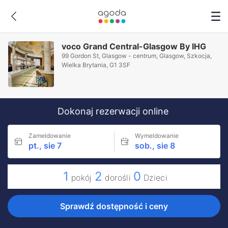
voco Grand Central-Glasgow By IHG
99 Gordon St, Glasgow - centrum, Glasgow, Szkocja,
Wielka Brytania, G1 3SF
Dokonaj rezerwacji online
Zameldowanie
Wymeldowanie
pt., sie 7
sob., sie 8
1
2
0
pokój
dorośli
Dzieci
Sprawdź dostępność i ceny