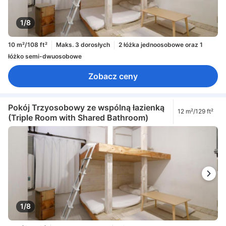
1/8
10 m²/108 ft²
Maks. 3 dorosłych
2 łóżka jednoosobowe oraz 1
łóżko semi-dwuosobowe
Zobacz ceny
Pokój Trzyosobowy ze wspólną łazienką
12 m²/129 ft²
(Triple Room with Shared Bathroom)
1/8