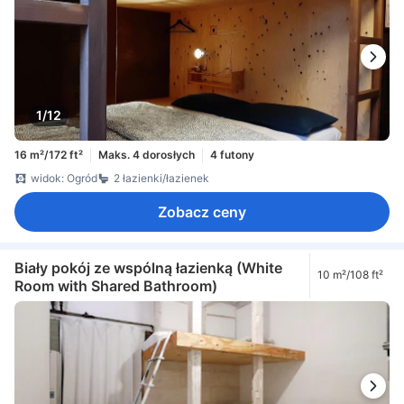
1/12
16 m²/172 ft²
Maks. 4 dorosłych
4 futony
widok: Ogród
2 łazienki/łazienek
Zobacz ceny
Biały pokój ze wspólną łazienką (White
10 m²/108 ft²
Room with Shared Bathroom)