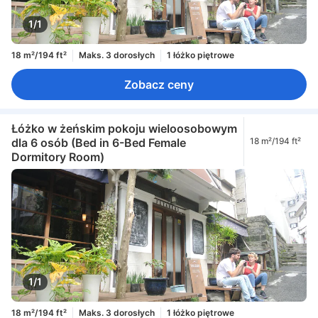
1/1
18 m²/194 ft²
Maks. 3 dorosłych
1 łóżko piętrowe
Zobacz ceny
Łóżko w żeńskim pokoju wieloosobowym
dla 6 osób (Bed in 6-Bed Female
18 m²/194 ft²
Dormitory Room)
1/1
18 m²/194 ft²
Maks. 3 dorosłych
1 łóżko piętrowe