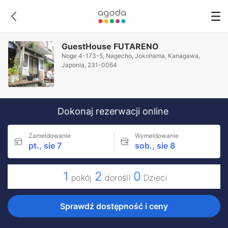
GuestHouse FUTARENO
Noge 4-173-5, Nagecho, Jokohama, Kanagawa,
Japonia, 231-0064
Dokonaj rezerwacji online
Zameldowanie
Wymeldowanie
pt., sie 7
sob., sie 8
1
2
0
pokój
dorośli
Dzieci
Sprawdź dostępność i ceny