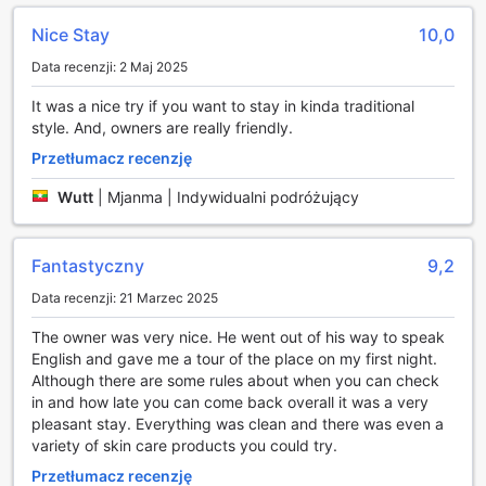
oraz relaksowi, a także stwarza możliwość wymiany myśli z
innymi pasjonatami literatury. Niezależnie od tego, czy
Nice Stay
10,0
szukasz inspiracji, czy po prostu chwili wytchnienia,
GuestHouse FUTARENO oferuje idealne warunki do
Data recenzji: 2 Maj 2025
odpoczynku i rozwijania swoich zainteresowań.
It was a nice try if you want to stay in kinda traditional
style. And, owners are really friendly.
Udogodnienia w GuestHouse FUTARENO: Komfort i
Bezpieczeństwo
Przetłumacz recenzję
W GuestHouse FUTARENO w Jokohamie, komfort i
Wutt
|
Mjanma | Indywidualni podróżujący
bezpieczeństwo gości są priorytetem. Hotel oferuje sejfy,
które umożliwiają bezpieczne przechowywanie
wartościowych przedmiotów, co daje poczucie spokoju
Fantastyczny
9,2
podczas pobytu. Dzięki temu, goście mogą w pełni cieszyć
Data recenzji: 21 Marzec 2025
się swoim czasem w Japonii, wiedząc, że ich rzeczy są
odpowiednio zabezpieczone.
The owner was very nice. He went out of his way to speak
Dodatkowo, obiekt zapewnia bezpłatne Wi-Fi we
English and gave me a tour of the place on my first night.
wszystkich pokojach oraz w przestrzeniach publicznych,
Although there are some rules about when you can check
co pozwala na łatwe połączenie z internetem i pozostanie
in and how late you can come back overall it was a very
w kontakcie z bliskimi lub planowanie kolejnych przygód.
pleasant stay. Everything was clean and there was even a
W GuestHouse FUTARENO dostępne jest również
variety of skin care products you could try.
przechowywanie bagażu, co jest niezwykle wygodne dla
Przetłumacz recenzję
tych, którzy przybywają wcześniej lub planują dłuższe