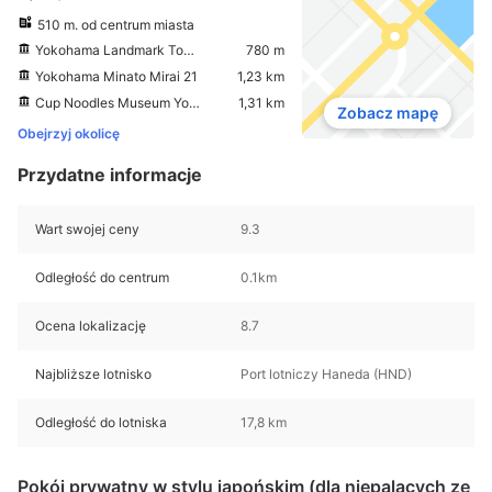
510 m. od centrum miasta
Yokohama Landmark Tower
780 m
Yokohama Minato Mirai 21
1,23 km
Cup Noodles Museum Yokohama
1,31 km
Zobacz mapę
Obejrzyj okolicę
Przydatne informacje
Wart swojej ceny
9.3
Odległość do centrum
0.1km
Ocena lokalizację
8.7
Najbliższe lotnisko
Port lotniczy Haneda (HND)
Odległość do lotniska
17,8 km
Pokój prywatny w stylu japońskim (dla niepalących ze