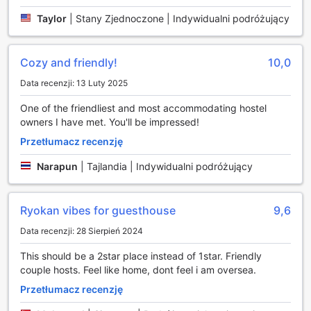
zwiedzanie po wymeldowaniu. Codzienne sprzątanie pokoi
Taylor
|
Stany Zjednoczone | Indywidualni podróżujący
gwarantuje świeżość i czystość, co sprawia, że każdy
pobyt staje się jeszcze bardziej komfortowy.
Cozy and friendly!
10,0
Udogodnienia pokoi w GuestHouse FUTARENO
Data recenzji: 13 Luty 2025
W GuestHouse FUTARENO w Jokohamie każdy pokój
został zaprojektowany z myślą o komforcie i wygodzie
One of the friendliest and most accommodating hostel
gości. Klimatyzacja zapewnia idealną temperaturę przez
owners I have met. You'll be impressed!
cały rok, co sprawia, że jest to doskonałe miejsce na relaks
Przetłumacz recenzję
po dniu pełnym zwiedzania. Dodatkowo, każdy pokój
wyposażony jest w suszarkę do włosów, co ułatwia
Narapun
|
Tajlandia | Indywidualni podróżujący
przygotowanie się do wyjścia oraz w lodówkę, która
pozwala na przechowywanie ulubionych napojów i
przekąsek.
Ryokan vibes for guesthouse
9,6
Goście mogą cieszyć się możliwością parzenia kawy lub
herbaty dzięki dostępnym w pokojach ekspresom do kawy
Data recenzji: 28 Sierpień 2024
oraz zestawom do parzenia herbaty. Dla dodatkowego
This should be a 2star place instead of 1star. Friendly
komfortu, w pokojach znajdują się także bezpłatne kawy
couple hosts. Feel like home, dont feel i am oversea.
rozpuszczalne i herbaty, które umilą każdy poranek.
Wysokiej jakości pościel oraz ręczniki zapewniają poczucie
Przetłumacz recenzję
luksusu, a starannie dobrane kosmetyki w łazience dodają