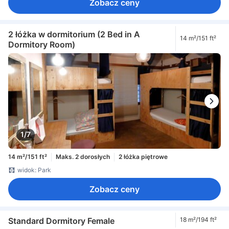
Zobacz ceny
2 łóżka w dormitorium (2 Bed in A
14 m²/151 ft²
Dormitory Room)
1/7
14 m²/151 ft²
Maks. 2 dorosłych
2 łóżka piętrowe
widok: Park
Zobacz ceny
Standard Dormitory Female
18 m²/194 ft²