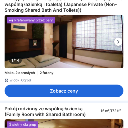
wspólną łazienką i toaletą) (Japanese Private (Non-
Smoking Shared Bath And Toilets))
Preferowany przez pary
1/14
Maks. 2 dorosłych
2 futony
widok: Ogród
Zobacz ceny
Pokój rodzinny ze wspólną łazienką
16 m²/172 ft²
(Family Room with Shared Bathroom)
Świetny dla grup