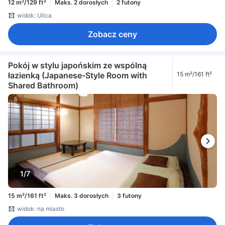
12 m²/129 ft²
Maks. 2 dorosłych
2 futony
widok: Ulica
Zobacz ceny
Pokój w stylu japońskim ze wspólną
łazienką (Japanese-Style Room with
15 m²/161 ft²
Shared Bathroom)
1/7
15 m²/161 ft²
Maks. 3 dorosłych
3 futony
widok: na miasto