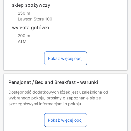
sklep spożywczy
250 m
Lawson Store 100
wypłata gotówki
200 m
ATM
Pokaż więcej opcji
Pensjonat / Bed and Breakfast - warunki
Dostępność dodatkowych łóżek jest uzależniona od
wybranego pokoju, prosimy o zapoznanie się ze
szczegółowymi informacjami o pokoju.
Przy rezerwacji ponad 5 pokojów mogą mieć zastosowanie
różne regulaminy i dodatkowe opłaty.
Pokaż więcej opcji
Minimalny wiek gości: 10 rok/lat(a).