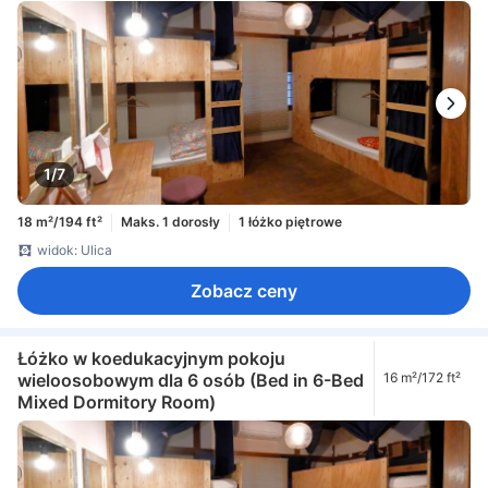
1/7
18 m²/194 ft²
Maks. 1 dorosły
1 łóżko piętrowe
widok: Ulica
Zobacz ceny
Łóżko w koedukacyjnym pokoju
wieloosobowym dla 6 osób (Bed in 6-Bed
16 m²/172 ft²
Mixed Dormitory Room)