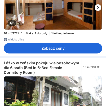
1/6
16 m²/172 ft²
Maks. 1 dorosły
1 łóżko piętrowe
widok: Ulica
Zobacz ceny
Łóżko w żeńskim pokoju wieloosobowym
dla 6 osób (Bed in 6-Bed Female
18 m²/194 ft²
Dormitory Room)