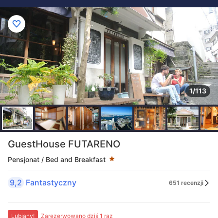
1/113
Liczba gwiazdek: 1
GuestHouse FUTARENO
Pensjonat / Bed and Breakfast
9,2
Fantastyczny
651 recenzji
Lubiany!
Zarezerwowano dziś 1 raz