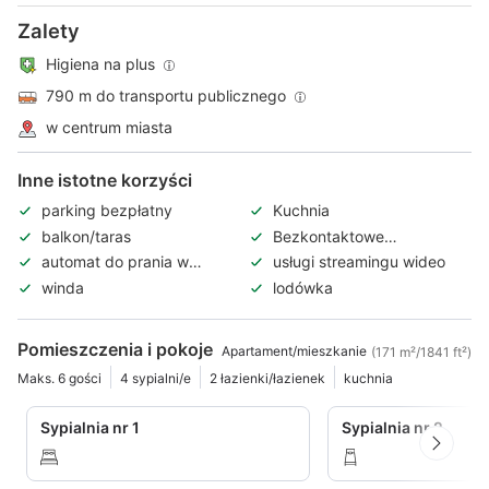
Zalety
Higiena na plus
790 m do transportu publicznego
w centrum miasta
Inne istotne korzyści
parking bezpłatny
Kuchnia
balkon/taras
Bezkontaktowe
zameldowanie/wymeldowanie
automat do prania w
usługi streamingu wideo
pobliżu
winda
lodówka
Pomieszczenia i pokoje
Apartament/mieszkanie
(171 m²/1841 ft²)
Maks. 6 gości
4 sypialni/e
2 łazienki/łazienek
kuchnia
Sypialnia nr 1
Sypialnia nr 2