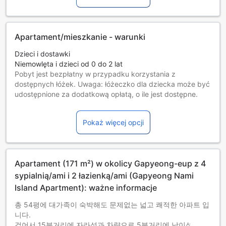
Apartament/mieszkanie - warunki
Dzieci i dostawki
Niemowlęta i dzieci od 0 do 2 lat
Pobyt jest bezpłatny w przypadku korzystania z
dostępnych łóżek. Uwaga: łóżeczko dla dziecka może być
udostępnione za dodatkową opłatą, o ile jest dostępne.
Dzieci w wieku od 3 do 12 lat [włącznie]
Muszą korzystać z dodatkowych łóżek
Pokaż więcej opcji
Goście w wieku 13 lat i starsi są traktowani jak osoby
dorosłe.
Dostępność dodatkowych łóżek jest uzależniona od
wybranego pokoju, prosimy o zapoznanie się ze
Apartament (171 m²) w okolicy Gapyeong-eup z 4
szczegółowymi informacjami o pokoju.
Przy rezerwacji ponad 5 pokojów mogą mieć zastosowanie
sypialnią/ami i 2 łazienką/ami (Gapyeong Nami
różne regulaminy i dodatkowe opłaty.
Island Apartment): ważne informacje
총 54평에 대가족이 숙박해도 문제없는 넓고 쾌적한 아파트 입
니다.
걸어서 15분거리에 자라섬과 차량으로 5분거리에 남이섬이 있