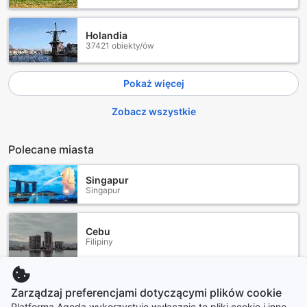
Holandia
37421 obiekty/ów
Pokaż więcej
Zobacz wszystkie
Polecane miasta
Singapur
Singapur
Cebu
Filipiny
Okinawa główna wyspa
Zarządzaj preferencjami dotyczącymi plików cookie
Japonia
Platforma Agoda wykorzystuje wyłącznie te pliki cookie i inne