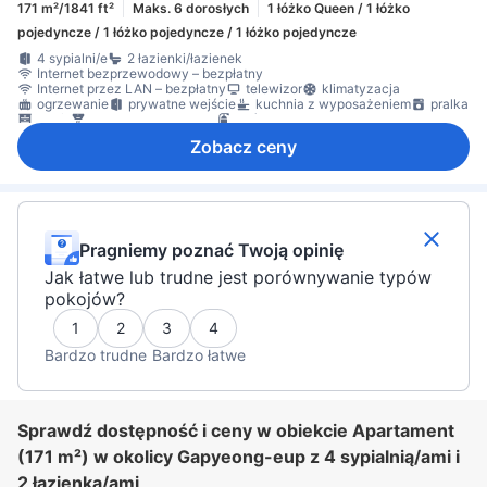
171 m²/1841 ft²
Maks. 6 dorosłych
1 łóżko Queen / 1 łóżko
pojedyncze / 1 łóżko pojedyncze / 1 łóżko pojedyncze
4 sypialni/e
2 łazienki/łazienek
Internet bezprzewodowy – bezpłatny
Internet przez LAN – bezpłatny
telewizor
klimatyzacja
ogrzewanie
prywatne wejście
kuchnia z wyposażeniem
pralka
szafa
czujnik tlenku węgla
gaśnica
Zobacz ceny
Pragniemy poznać Twoją opinię
Jak łatwe lub trudne jest porównywanie typów
pokojów?
1
2
3
4
Bardzo trudne
Bardzo łatwe
Sprawdź dostępność i ceny w obiekcie Apartament
(171 m²) w okolicy Gapyeong-eup z 4 sypialnią/ami i
2 łazienką/ami