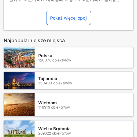
습니다.
가평역도 도보로 15분거리에 있어 대중교통도 편리합니다.
또한 신축아파트여서 젊은 고객이 선호하는 모던한 스타일에
Pokaż więcej opcji
아파트이며 관리자가 매우 깨끗하게 관리하고 있습니다
위치는 가평 시내 가운데에 있어서 편의성도 좋으며 가까운곳
에 스키장,캠핑장,엑티비티 등등 다양한 놀거리가 제공됩니다.
Najpopularniejsze miejsca
Polska
120076 obiekty/ów
Tajlandia
130403 obiekty/ów
Wietnam
116919 obiekty/ów
Wielka Brytania
269622 obiekty/ów