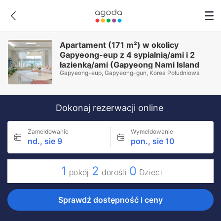
Apartament (171 m²) w okolicy
Gapyeong-eup z 4 sypialnią/ami i 2
łazienką/ami (Gapyeong Nami Island
Gapyeong-eup, Gapyeong-gun, Korea Południowa
Apartment)
Dokonaj rezerwacji online
Zameldowanie
Wymeldowanie
nd., sie 9
pon., sie 10
1
2
0
pokój
dorośli
Dzieci
Sprawdź dostępność i ceny