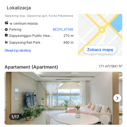
Lokalizacja
Gapyeong-eup, Gapyeong-gun, Korea Południowa
w centrum miasta
Parking
BEZPŁATNIE
Gapyeonggun Public Health Center
270 m
Gapyeong Rail Park
460 m
Zobacz mapę
Obejrzyj okolicę
Apartament (Apartment)
171 m²/1841 ft²
1/17