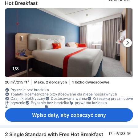
Hot Breakfast
1/8
20 m²/215 ft²
Maks. 2 dorosłych
1 łóżko dwuosobowe
Prysznic bez brodzika
Toaletki kosmetyczne przystosowane dla niepełnosprawnych
Czajnik elektryczny
Dostosowana wanna
Krzesełko prysznicowe
prysznic
Prysznic bez brodzika
prywatna łazienka
przybory toaletowe
ręczniki
Wpisz daty, aby zobaczyć ceny
2 Single Standard with Free Hot Breakfast
17 m²/183 ft²