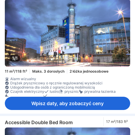
1/1
11 m²/118 ft²
Maks. 3 dorosłych
2 łóżka jednoosobowe
Alarm wizualny
Drążek prysznicowy o ręcznie regulowanej wysokości
Udogodnienia dla osób z ograniczoną mobilnością
Czajnik elektryczny
lustro
prysznic
prywatna łazienka
przybory toaletowe
suszarka do włosów
dostęp do Internetu – bezprzewodowy
Wpisz daty, aby zobaczyć ceny
Accessible Double Bed Room
17 m²/183 ft²