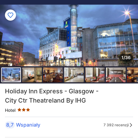
1/36
Liczba gwiazdek: 3
Holiday Inn Express - Glasgow -
City Ctr Theatreland By IHG
Hotel
8,7
Wspaniały
7 392 recenzji