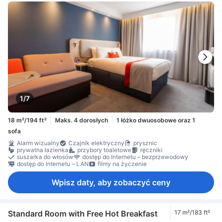
1/7
18 m²/194 ft²
Maks. 4 dorosłych
1 łóżko dwuosobowe oraz 1
sofa
Alarm wizualny
Czajnik elektryczny
prysznic
prywatna łazienka
przybory toaletowe
ręczniki
suszarka do włosów
dostęp do Internetu – bezprzewodowy
dostęp do Internetu – LAN
filmy na życzenie
Wpisz daty, aby zobaczyć ceny
Standard Room with Free Hot Breakfast
17 m²/183 ft²