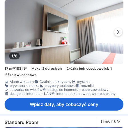
1/6
17 m²/183 ft²
Maks. 2 dorosłych
2 łóżka jednoosobowe lub 1
łóżko dwuosobowe
Alarm wizualny
Czajnik elektryczny
prysznic
prywatna łazienka
przybory toaletowe
ręczniki
suszarka do włosów
dostęp do Internetu – bezprzewodowy
dostęp do Internetu – LAN
Internet bezprzewodowy – bezpłatny
Wpisz daty, aby zobaczyć ceny
Standard Room
11 m²/118 ft²