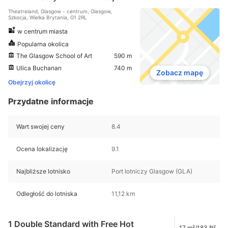
Theatreland, Glasgow - centrum, Glasgow,
Szkocja, Wielka Brytania, G1 2RL
w centrum miasta
Popularna okolica
The Glasgow School of Art
590 m
Ulica Buchanan
740 m
Zobacz mapę
Obejrzyj okolicę
Przydatne informacje
Wart swojej ceny
8.4
Ocena lokalizację
9.1
Najbliższe lotnisko
Port lotniczy Glasgow (GLA)
Odległość do lotniska
11,12 km
1 Double Standard with Free Hot
17 m²/183 ft²