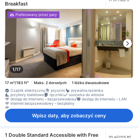
Breakfast
Preferowany przez pary
1/17
17 m²/183 ft²
Maks. 2 dorosłych
1 łóżko dwuosobowe
Czajnik elektryczny
prysznic
prywatna łazienka
przybory toaletowe
ręczniki
suszarka do włosów
dostęp do Internetu – bezprzewodowy
dostęp do Internetu – LAN
Internet bezprzewodowy – bezpłatny
Internet przez Wi-Fi – za opłatą
Wpisz daty, aby zobaczyć ceny
1 Double Standard Accessible with Free
20 m²/215 ft²