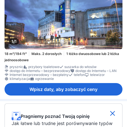
1/1
18 m²/194 ft²
Maks. 2 dorosłych
1 łóżko dwuosobowe lub 2 łóżka
jednoosobowe
prysznic
przybory toaletowe
suszarka do włosów
dostęp do Internetu – bezprzewodowy
dostęp do Internetu – LAN
Internet bezprzewodowy – bezpłatny
telefon
telewizor
klimatyzacja
ogrzewanie
Wpisz daty, aby zobaczyć ceny
Pragniemy poznać Twoją opinię
Jak łatwe lub trudne jest porównywanie typów