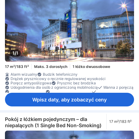
1/1
17 m²/183 ft²
Maks. 3 dorosłych
1 łóżko dwuosobowe
Alarm wizualny
Budzik telefoniczny
Drążek prysznicowy o ręcznie regulowanej wysokości
Poręcz antypoślizgowa
Prysznic bez brodzika
Udogodnienia dla osób z ograniczoną mobilnością
Wanna z poręczą
Czajnik elektryczny
Krzesełko prysznicowe
lustro
Wpisz daty, aby zobaczyć ceny
Pokój z łóżkiem pojedynczym – dla
17 m²/183 ft²
niepalących (1 Single Bed Non-Smoking)