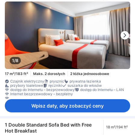
1/8
17 m²/183 ft²
Maks. 2 dorosłych
2 łóżka jednoosobowe
Czajnik elektryczny
prysznic
prywatna łazienka
przybory toaletowe
ręczniki
suszarka do włosów
dostęp do Internetu – bezprzewodowy
dostęp do Internetu – LAN
Internet bezprzewodowy – bezpłatny
Internet przez Wi-Fi – za opłatą
Wpisz daty, aby zobaczyć ceny
1 Double Standard Sofa Bed with Free
18 m²/194 ft²
Hot Breakfast