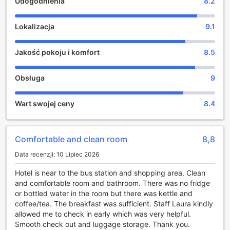
Udogodnienia
8.2
wybór dla tych, którzy szukają wygodnego
zakwaterowania w bliskiej odległości od najważniejszych
atrakcji Glasgow.
Lokalizacja
9.1
Rozrywka w Holiday Inn Express - Glasgow - City Ctr
Jakość pokoju i komfort
8.5
Theatreland
Holiday Inn Express - Glasgow - City Ctr Theatreland to
Obsługa
9
idealne miejsce dla tych, którzy pragną połączyć
komfortowy wypoczynek z dostępem do rozrywek
Wart swojej ceny
8.4
kulturalnych i handlowych. Położony w sercu Glasgow,
hotel oferuje wyjątkową lokalizację w pobliżu licznych
sklepów, które zaspokoją wszelkie potrzeby zakupowe. Od
luksusowych butików po popularne sieci, każdy znajdzie
Comfortable and clean room
8,8
coś dla siebie, a bliskość do głównych arterii handlowych
Data recenzji: 10 Lipiec 2026
sprawia, że zakupy stają się przyjemnością, a nie
obowiązkiem.
Hotel is near to the bus station and shopping area. Clean
Dodatkowo, w okolicy hotelu znajdują się liczne atrakcje
and comfortable room and bathroom. There was no fridge
kulturalne, w tym teatry i galerie sztuki, które są
or bottled water in the room but there was kettle and
doskonałym uzupełnieniem dnia spędzonego na zakupach.
coffee/tea. The breakfast was sufficient. Staff Laura kindly
Po intensywnym dniu, goście mogą zrelaksować się w
allowed me to check in early which was very helpful.
przytulnej atmosferze hotelu, a następnie udać się na
Smooth check out and luggage storage. Thank you.
wieczorne przedstawienie w jednym z pobliskich teatrów.