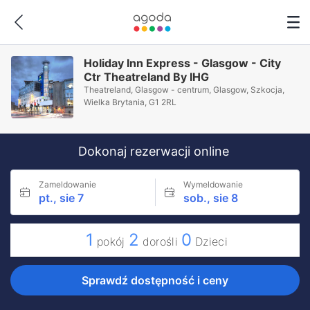
Holiday Inn Express - Glasgow - City
Ctr Theatreland By IHG
Theatreland, Glasgow - centrum, Glasgow, Szkocja,
Wielka Brytania, G1 2RL
Dokonaj rezerwacji online
Zameldowanie
Wymeldowanie
pt., sie 7
sob., sie 8
1
2
0
pokój
dorośli
Dzieci
Sprawdź dostępność i ceny