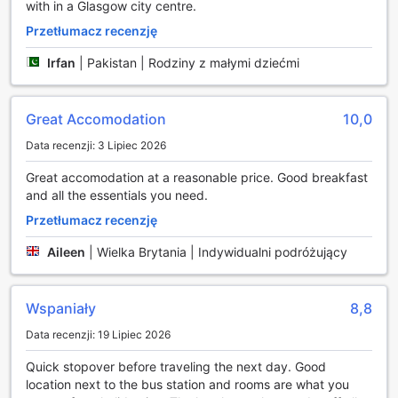
with in a Glasgow city centre.
od tego, czy jesteś zapalonym golfistą, czy tenisistą,
Holiday Inn Express - Glasgow - City Ctr Theatreland z
Przetłumacz recenzję
pewnością spełni Twoje oczekiwania w zakresie
sportowych atrakcji.
Irfan
|
Pakistan | Rodziny z małymi dziećmi
Udogodnienia w Holiday Inn Express - Glasgow - City
Ctr Theatreland
Great Accomodation
10,0
Data recenzji: 3 Lipiec 2026
Holiday Inn Express - Glasgow - City Ctr Theatreland
oferuje szereg wygodnych udogodnień, które sprawią, że
Great accomodation at a reasonable price. Good breakfast
Twój pobyt będzie jeszcze bardziej komfortowy. Goście
and all the essentials you need.
mogą skorzystać z usług pralni oraz pralni chemicznej, co
pozwala na utrzymanie garderoby w nienagannym stanie
Przetłumacz recenzję
bez konieczności opuszczania hotelu. Dodatkowo,
Aileen
|
Wielka Brytania | Indywidualni podróżujący
dostępna jest usługa room service, która umożliwia
zamówienie posiłków bezpośrednio do pokoju, co jest
idealnym rozwiązaniem po długim dniu zwiedzania lub
Wspaniały
8,8
pracy. Dla bezpieczeństwa swoich rzeczy, hotel oferuje
sejfy w pokojach, co zapewnia dodatkowy spokój umysłu
Data recenzji: 19 Lipiec 2026
podczas pobytu.
W hotelu znajduje się również sklep z różnymi drobiazgami,
Quick stopover before traveling the next day. Good
gdzie można zaopatrzyć się w niezbędne artykuły. Goście
location next to the bus station and rooms are what you
mogą cieszyć się bezpłatnym dostępem do Wi-Fi we