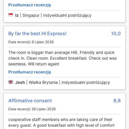
Holiday Inn Express - Glasgow - City Ctr Theatreland to
Przetłumacz recenzję
miejsce, gdzie każdy miłośnik kultury i zakupów poczuje
lz
|
Singapur | Indywidualni podróżujący
się jak w domu.
Obiekty sportowe w Holiday Inn Express - Glasgow -
By far the best HI Express!
10,0
City Ctr Theatreland
Data recenzji: 9 Lipiec 2026
Holiday Inn Express - Glasgow - City Ctr Theatreland to
idealne miejsce dla miłośników aktywnego wypoczynku,
The room is bigger than average HIE. Friendly and quick
oferujące szeroki wachlarz obiektów sportowych. Goście
check in. Clean room. Excellent breakfast. Check out was
mogą korzystać z malowniczego pola golfowego, które
seamless. Will return again!
znajduje się na terenie hotelu. To doskonała okazja, aby
Przetłumacz recenzję
połączyć relaks z aktywnością na świeżym powietrzu,
grając w golfa w pięknej scenerii Glasgow. Niezależnie od
Josh
|
Wielka Brytania | Indywidualni podróżujący
poziomu umiejętności, pole golfowe zapewnia wyzwania i
satysfakcję dla każdego gracza.
Dodatkowo, hotel dysponuje również kortami tenisowymi,
Affirmative consent
8,8
które są idealne dla tych, którzy preferują dynamiczne
zmagania sportowe. Gra w tenisa to świetny sposób na
Data recenzji: 26 Lipiec 2026
rozładowanie energii i poprawę kondycji fizycznej. Korty są
cooperative staff members who are taking care of their
dostępne dla gości, co pozwala na aktywne spędzenie
every guest. A good breakfast with high level of comfort
czasu i rywalizację z przyjaciółmi lub rodziną. Niezależnie