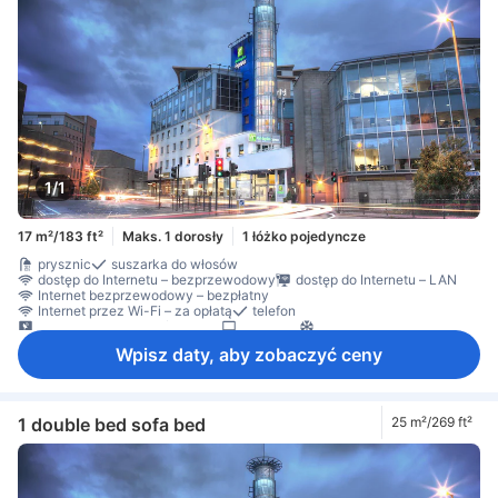
1/1
17 m²/183 ft²
Maks. 1 dorosły
1 łóżko pojedyncze
prysznic
suszarka do włosów
dostęp do Internetu – bezprzewodowy
dostęp do Internetu – LAN
Internet bezprzewodowy – bezpłatny
Internet przez Wi-Fi – za opłatą
telefon
telewizja satelitarna/kablowa
telewizor
klimatyzacja
Wpisz daty, aby zobaczyć ceny
1 double bed sofa bed
25 m²/269 ft²