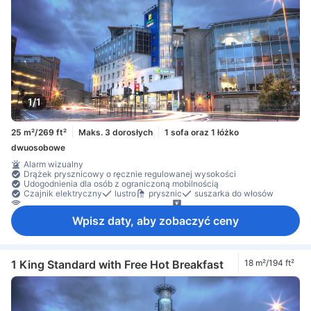
1/1
25 m²/269 ft²
Maks. 3 dorosłych
1 sofa oraz 1 łóżko
dwuosobowe
Alarm wizualny
Drążek prysznicowy o ręcznie regulowanej wysokości
Udogodnienia dla osób z ograniczoną mobilnością
Czajnik elektryczny
lustro
prysznic
suszarka do włosów
dostęp do Internetu – bezprzewodowy
telewizja satelitarna/kablowa
telewizor
Wpisz daty, aby zobaczyć ceny
1 King Standard with Free Hot Breakfast
18 m²/194 ft²