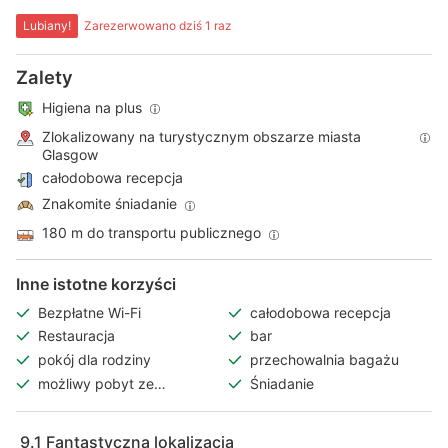
Lubiany!
Zarezerwowano dziś 1 raz
Zalety
Higiena na plus
Zlokalizowany na turystycznym obszarze miasta
Glasgow
całodobowa recepcja
Znakomite śniadanie
180 m do transportu publicznego
Inne istotne korzyści
Bezpłatne Wi-Fi
całodobowa recepcja
Restauracja
bar
pokój dla rodziny
przechowalnia bagażu
możliwy pobyt ze
Śniadanie
zwierzętami
9.1
Fantastyczna lokalizacja