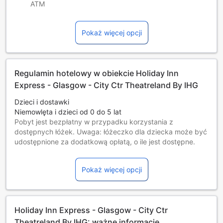
ATM
Pokaż więcej opcji
Regulamin hotelowy w obiekcie Holiday Inn
Express - Glasgow - City Ctr Theatreland By IHG
Dzieci i dostawki
Niemowlęta i dzieci od 0 do 5 lat
Pobyt jest bezpłatny w przypadku korzystania z
dostępnych łóżek. Uwaga: łóżeczko dla dziecka może być
udostępnione za dodatkową opłatą, o ile jest dostępne.
Dzieci w wieku od 6 do 17 lat [włącznie]
Darmowy pobyt na dostępnych łóżkach.
Pokaż więcej opcji
Goście w wieku 18 lat i starsi są traktowani jak osoby
dorosłe.
Dostępność dodatkowych łóżek jest uzależniona od
wybranego pokoju, prosimy o zapoznanie się ze
Holiday Inn Express - Glasgow - City Ctr
szczegółowymi informacjami o pokoju.
Przy rezerwacji ponad 5 pokojów mogą mieć zastosowanie
Theatreland By IHG: ważne informacje