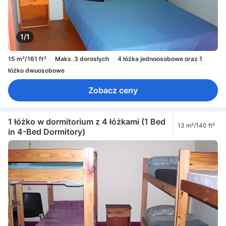
1/1
15 m²/161 ft²
Maks. 3 dorosłych
4 łóżka jednoosobowe oraz 1
łóżko dwuosobowe
Zobacz ceny
1 łóżko w dormitorium z 4 łóżkami (1 Bed
13 m²/140 ft²
in 4-Bed Dormitory)