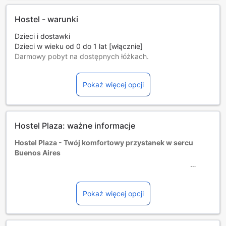
Hostel - warunki
Dzieci i dostawki
Dzieci w wieku od 0 do 1 lat [włącznie]
Darmowy pobyt na dostępnych łóżkach.
Dostępność dodatkowych łóżek jest uzależniona od
wybranego pokoju, prosimy o zapoznanie się ze
Pokaż więcej opcji
szczegółowymi informacjami o pokoju.
Przy rezerwacji ponad 5 pokojów mogą mieć zastosowanie
różne regulaminy i dodatkowe opłaty.
Hostel Plaza: ważne informacje
Hostel Plaza - Twój komfortowy przystanek w sercu
Buenos Aires
Hostel Plaza to urokliwy obiekt o standardzie 2 gwiazdek,
usytuowany zaledwie 0,1 km od tętniącego życiem
Pokaż więcej opcji
centrum Buenos Aires. Dzięki dogodnej lokalizacji, goście
mają łatwy dostęp do najważniejszych atrakcji miasta, a
także lokalnych restauracji i sklepów. Hostel został ostatnio