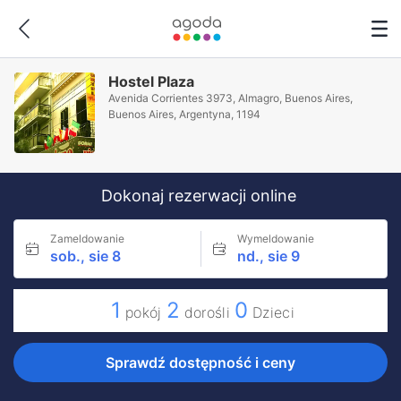
Hostel Plaza
Avenida Corrientes 3973, Almagro, Buenos Aires,
Buenos Aires, Argentyna, 1194
Dokonaj rezerwacji online
Zameldowanie
Wymeldowanie
sob., sie 8
nd., sie 9
1
2
0
pokój
dorośli
Dzieci
Sprawdź dostępność i ceny