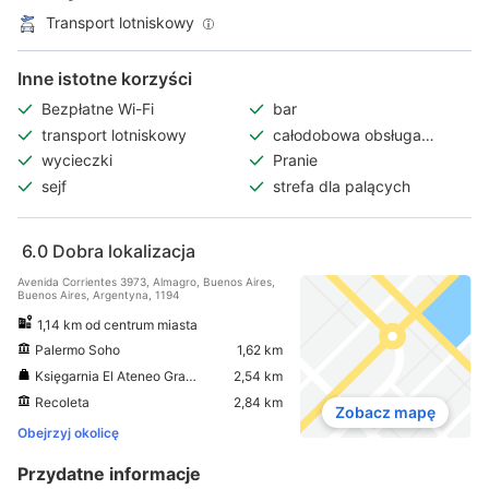
Transport lotniskowy
Inne istotne korzyści
Bezpłatne Wi-Fi
bar
transport lotniskowy
całodobowa obsługa
pokoju
wycieczki
Pranie
sejf
strefa dla palących
6.0
Dobra lokalizacja
Avenida Corrientes 3973, Almagro, Buenos Aires,
Buenos Aires, Argentyna, 1194
1,14 km od centrum miasta
Palermo Soho
1,62 km
Księgarnia El Ateneo Grand Splendid
2,54 km
Recoleta
2,84 km
Zobacz mapę
Obejrzyj okolicę
Przydatne informacje