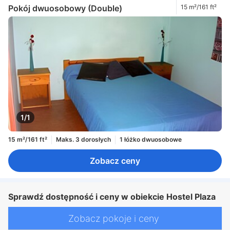
Pokój dwuosobowy (Double)
15 m²/161 ft²
1/1
15 m²/161 ft²
Maks. 3 dorosłych
1 łóżko dwuosobowe
Zobacz ceny
Sprawdź dostępność i ceny w obiekcie Hostel Plaza
Zobacz pokoje i ceny