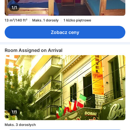
1/1
13 m²/140 ft²
Maks. 1 dorosły
1 łóżko piętrowe
Zobacz ceny
Room Assigned on Arrival
1/1
Maks. 3 dorosłych