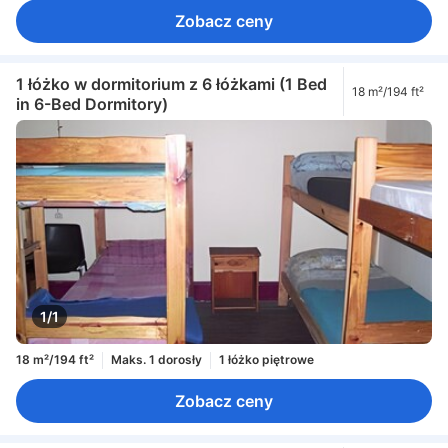
Zobacz ceny
1 łóżko w dormitorium z 6 łóżkami (1 Bed
18 m²/194 ft²
in 6-Bed Dormitory)
1/1
18 m²/194 ft²
Maks. 1 dorosły
1 łóżko piętrowe
Zobacz ceny