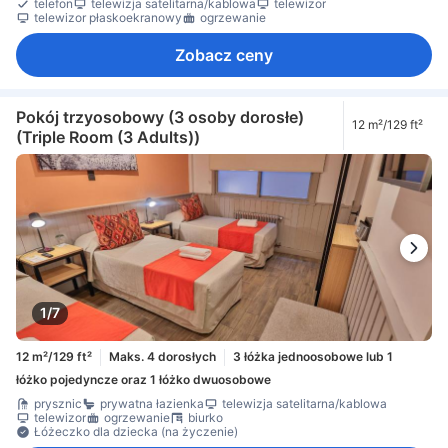
telefon
telewizja satelitarna/kablowa
telewizor
telewizor płaskoekranowy
ogrzewanie
Zobacz ceny
Pokój trzyosobowy (3 osoby dorosłe)
12 m²/129 ft²
(Triple Room (3 Adults))
1/7
12 m²/129 ft²
Maks. 4 dorosłych
3 łóżka jednoosobowe lub 1
łóżko pojedyncze oraz 1 łóżko dwuosobowe
prysznic
prywatna łazienka
telewizja satelitarna/kablowa
telewizor
ogrzewanie
biurko
Łóżeczko dla dziecka (na życzenie)