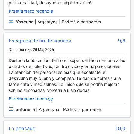
Dodatkowo, hotel dysponuje strefą telewizyjną, gdzie
precio-calidad, desayuno completo y rico!!
goście mogą zrelaksować się przy ulubionych programach
Przetłumacz recenzję
czy filmach. To doskonała okazja, aby nawiązać nowe
znajomości, a także spędzić czas w gronie przyjaciół lub
Yasmina
|
Argentyna | Podróż z partnerem
rodziny. Dzięki tym udogodnieniom, Hotel Bariloche By
Tierra Gaucha zapewnia gościom nie tylko komfortowy
pobyt, ale także szereg możliwości na wspólne spędzanie
Escapada de fin de semana
9,6
czasu i tworzenie niezapomnianych wspomnień.
Data recenzji: 26 Maj 2025
Obiekty sportowe w Hotelu Bariloche By Tierra Gaucha
Destaco la ubicación del hotel, súper céntrico cercano a las
paradas de colectivos, centro cívico y principales locales.
Hotel Bariloche By Tierra Gaucha to doskonałe miejsce dla
La atención del personal es más que excelente, el
miłośników aktywnego wypoczynku, oferujące szeroki
desayuno muy bueno y completo. Te dan de cortesía a la
wachlarz możliwości sportowych, które z pewnością
tarde café y medialunas. Lo único que se podría mejorar
zaspokoją oczekiwania każdego entuzjasty przygód.
son las almohadas. Volvería a ir sin dudas.
Goście mają dostęp do wspaniałych tras do wędrówek,
które prowadzą przez malownicze krajobrazy San Carlos
Przetłumacz recenzję
de Bariloche. Te szlaki, otoczone majestatycznymi górami i
krystalicznie czystymi jeziorami, zapewniają
antonella
|
Argentyna | Podróż z partnerem
niezapomniane chwile w bliskim kontakcie z naturą. Bez
względu na poziom zaawansowania, każdy znajdzie coś
dla siebie, od łatwych spacerów po bardziej wymagające
Lo pensado
10,0
trasy trekkingowe.