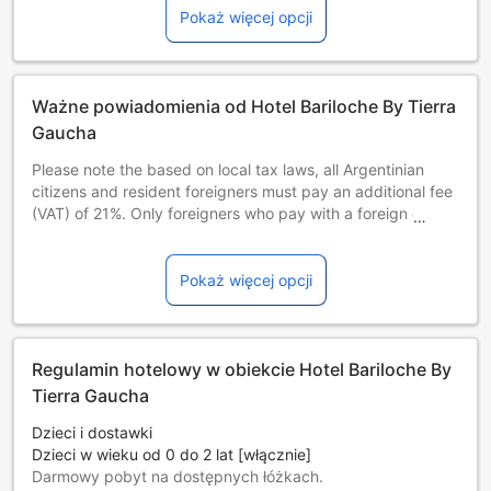
Pokaż więcej opcji
Ważne powiadomienia od Hotel Bariloche By Tierra
Gaucha
Please note the based on local tax laws, all Argentinian
citizens and resident foreigners must pay an additional fee
(VAT) of 21%. Only foreigners who pay with a foreign credit
card, debit card or via bank transfer are exempt from this
21% additional fee (VAT) in accommodation and breakfast
when presenting a foreign passport or a foreign ID along
Pokaż więcej opcji
with a supporting document handed by the national
migrations authority, if applicable.
This accommodation is registered as a provider of the Pre
Trip Program (Programa Previaje) of the Argentinian
Regulamin hotelowy w obiekcie Hotel Bariloche By
Ministry of Tourism and Sports(CUIT: 30712725903)
Tierra Gaucha
It is the fee that each visitor pays to the municipality of the
city of San Carlos de Bariloche, for each night of
Dzieci i dostawki
accommodation (up to a maximum of three overnight
Dzieci w wieku od 0 do 2 lat [włącznie]
stays). The funds raised are used to create or improve
Darmowy pobyt na dostępnych łóżkach.