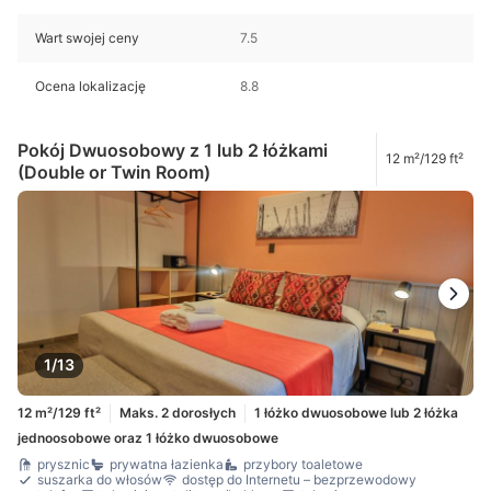
Wart swojej ceny
7.5
Ocena lokalizację
8.8
Pokój Dwuosobowy z 1 lub 2 łóżkami
12 m²/129 ft²
(Double or Twin Room)
1/13
12 m²/129 ft²
Maks. 2 dorosłych
1 łóżko dwuosobowe lub 2 łóżka
jednoosobowe oraz 1 łóżko dwuosobowe
prysznic
prywatna łazienka
przybory toaletowe
suszarka do włosów
dostęp do Internetu – bezprzewodowy