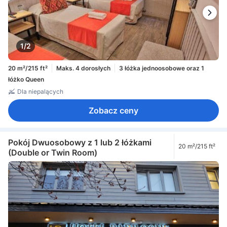
1/2
20 m²/215 ft²
Maks. 4 dorosłych
3 łóżka jednoosobowe oraz 1
łóżko Queen
Dla niepalących
Zobacz ceny
Pokój Dwuosobowy z 1 lub 2 łóżkami
20 m²/215 ft²
(Double or Twin Room)