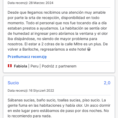
Data recenzji: 28 Marzec 2024
Dodatkowo, hotel oferuje możliwość uprawiania sportów
wodnych, w tym canoe. To idealna opcja dla tych, którzy
Desde que llegamos recibimos una atención muy amable
pragną odkrywać piękno okolicznych akwenów z innej
por parte la srta de recepción, disponibilidad en todo
perspektywy. Wyprawy canoe pozwalają na relaksujące
momento. Todo el personal que nos fue tocando día a día
chwile na wodzie, a także na podziwianie zapierających
estaban prestos a ayudarnos. La habitación se sentía olor
dech w piersiach widoków. Hotel Bariloche By Tierra
de humedad al ingresar pero abríamos la ventana y el olor
Gaucha stawia na aktywność fizyczną i bliskość natury,
iba disipándose, no siendo de mayor problema para
tworząc tym samym idealne warunki do wypoczynku i
nosotros. El estar a 2 cdras de la calle Mitre es un plus. De
rekreacji.
volver a Bariloche, regresaríamos a este hotel 😀
Przetłumacz recenzję
Udogodnienia w Hotelu Bariloche By Tierra Gaucha
Fabiola
|
Peru | Podróż z partnerem
Hotel Bariloche By Tierra Gaucha w San Carlos de Bariloche
to miejsce, które łączy komfort z praktycznymi
udogodnieniami, zapewniając gościom wygodę i
Sucio
2,0
bezpieczeństwo podczas pobytu. W hotelu dostępne są
sejfy, które umożliwiają przechowywanie wartościowych
Data recenzji: 16 Styczeń 2022
przedmiotów, dając gościom spokój umysłu. Nasz
profesjonalny concierge jest zawsze gotowy, aby pomóc w
Sábanas sucias, baño sucio, toallas sucias, piso sucio. La
organizacji atrakcji i udzielić informacji o lokalnych
gente fuma en las habitaciones y había olor. Un asco dormir
atrakcjach, co sprawia, że każdy moment spędzony w
en este lugar pero estábamos de paso por dos noches. No
Bariloche jest niezapomniany.
lo recomiendo para nada.