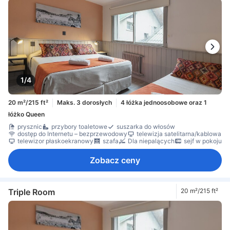
1/4
20 m²/215 ft²
Maks. 3 dorosłych
4 łóżka jednoosobowe oraz 1
łóżko Queen
prysznic
przybory toaletowe
suszarka do włosów
dostęp do Internetu – bezprzewodowy
telewizja satelitarna/kablowa
telewizor płaskoekranowy
szafa
Dla niepalących
sejf w pokoju
Zobacz ceny
Triple Room
20 m²/215 ft²