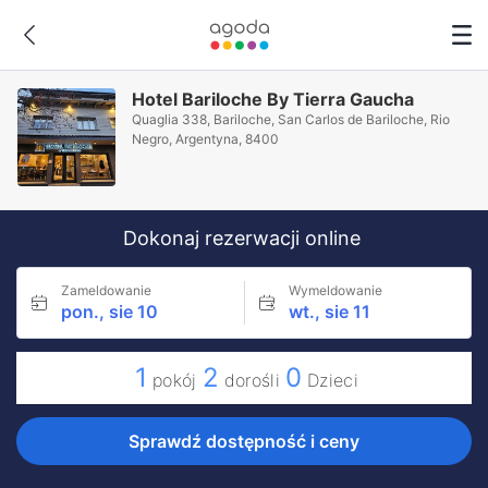
Hotel Bariloche By Tierra Gaucha
Quaglia 338, Bariloche, San Carlos de Bariloche, Rio
Negro, Argentyna, 8400
Dokonaj rezerwacji online
Zameldowanie
Wymeldowanie
pon., sie 10
wt., sie 11
1
2
0
pokój
dorośli
Dzieci
Sprawdź dostępność i ceny