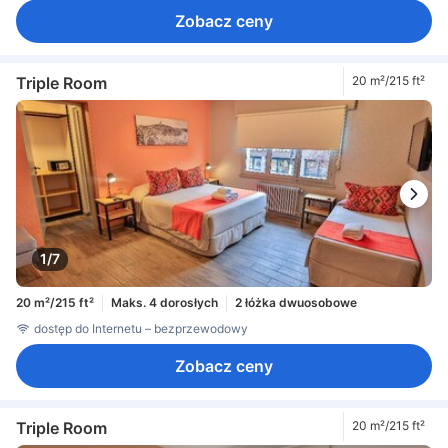
Zobacz ceny
Triple Room
20 m²/215 ft²
1/7
20 m²/215 ft²
Maks. 4 dorosłych
2 łóżka dwuosobowe
dostęp do Internetu – bezprzewodowy
Zobacz ceny
Triple Room
20 m²/215 ft²