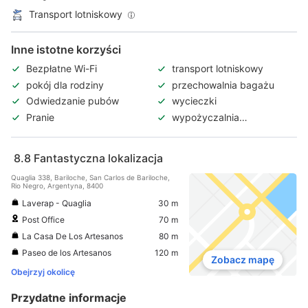
Transport lotniskowy
Inne istotne korzyści
Bezpłatne Wi-Fi
transport lotniskowy
pokój dla rodziny
przechowalnia bagażu
Odwiedzanie pubów
wycieczki
Pranie
wypożyczalnia
samochodów
8.8
Fantastyczna lokalizacja
Quaglia 338, Bariloche, San Carlos de Bariloche,
Rio Negro, Argentyna, 8400
Laverap - Quaglia
30 m
Post Office
70 m
La Casa De Los Artesanos
80 m
Paseo de los Artesanos
120 m
Zobacz mapę
Obejrzyj okolicę
Przydatne informacje