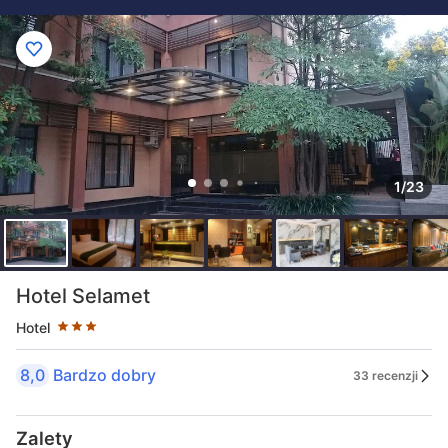
1/23
Liczba gwiazdek: 3
Hotel Selamet
Hotel
8,0
Bardzo dobry
33 recenzji
Zalety