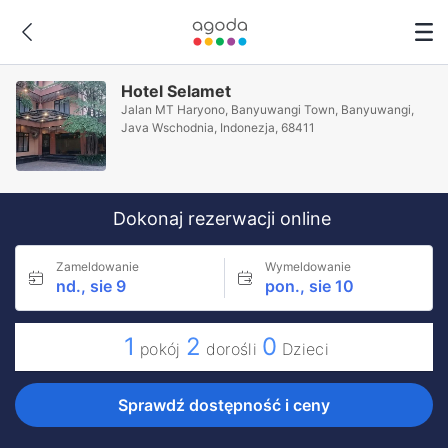
Hotel Selamet
Jalan MT Haryono, Banyuwangi Town, Banyuwangi,
Java Wschodnia, Indonezja, 68411
Dokonaj rezerwacji online
Zameldowanie
Wymeldowanie
nd., sie 9
pon., sie 10
1
2
0
pokój
dorośli
Dzieci
Sprawdź dostępność i ceny