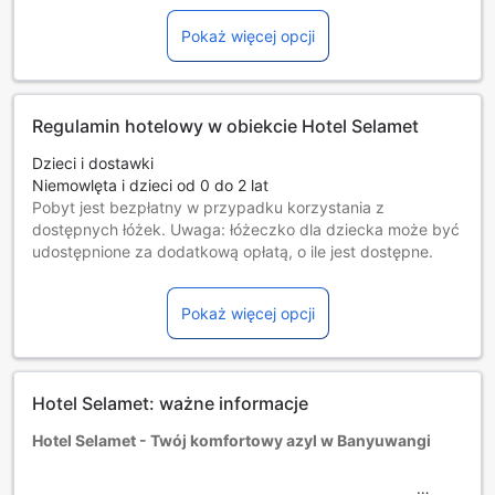
Pokaż więcej opcji
Regulamin hotelowy w obiekcie Hotel Selamet
Dzieci i dostawki
Niemowlęta i dzieci od 0 do 2 lat
Pobyt jest bezpłatny w przypadku korzystania z
dostępnych łóżek. Uwaga: łóżeczko dla dziecka może być
udostępnione za dodatkową opłatą, o ile jest dostępne.
Dzieci w wieku od 3 do 12 lat [włącznie]
Darmowy pobyt na dostępnych łóżkach.
Pokaż więcej opcji
Goście w wieku 13 lat i starsi są traktowani jak osoby
dorosłe.
Dostępność dodatkowych łóżek jest uzależniona od
wybranego pokoju, prosimy o zapoznanie się ze
Hotel Selamet: ważne informacje
szczegółowymi informacjami o pokoju.
Przy rezerwacji ponad 5 pokojów mogą mieć zastosowanie
Hotel Selamet - Twój komfortowy azyl w Banyuwangi
różne regulaminy i dodatkowe opłaty.