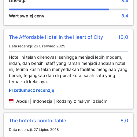
Obsługa
8.4
Hotel Selamet w Banyuwangi oferuje wygodne
udogodnienia transportowe, które sprawiają, że
podróżowanie po okolicy staje się niezwykle proste i
Wart swojej ceny
8.4
przyjemne. Na terenie obiektu znajduje się przestronny
parking, co jest idealnym rozwiązaniem dla gości
przyjeżdżających samochodem. Dzięki temu, goście mogą
The Affordable Hotel in the Heart of City
10,0
bez obaw zaparkować swoje pojazdy na miejscu, zyskując
pewność, że są one w bezpiecznym miejscu przez cały
Data recenzji: 26 Czerwiec 2025
czas pobytu.
Dzięki onsite'owemu parkingowi, podróżni mogą
Hotel ini telah direnovasi sehingga menjadi lebih modern,
swobodnie eksplorować piękno Banyuwangi i okolic, nie
indah, dan bersih. staff yang ramah menjadi andalan hotel
martwiąc się o transport publiczny. Hotel Selamet
ini, terima kasih telah menyediakan fasilitas menginap yang
zapewnia wygodny dostęp do lokalnych atrakcji, a
bersih, terjangkau dan di pusat kota. salah satu yang
możliwość parkowania na terenie obiektu znacznie ułatwia
terbaik di kelasnya.
planowanie wycieczek i zwiedzania. To doskonała opcja
Przetłumacz recenzję
dla tych, którzy cenią sobie komfort i niezależność w
podróżach.
Abdul
|
Indonezja | Rodziny z małymi dziećmi
Wygodne i Komfortowe Pokoje w Hotelu Selamet
The hotel is comfortable
8,0
Hotel Selamet w Banyuwangi oferuje swoim gościom
przestronne i komfortowe pokoje, które są doskonałym
Data recenzji: 27 Lipiec 2018
miejscem na relaks po dniu pełnym przygód. Każdy pokój