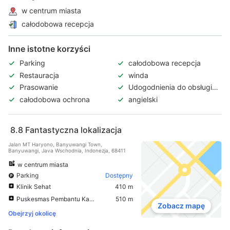
w centrum miasta
całodobowa recepcja
Inne istotne korzyści
Parking
całodobowa recepcja
Restauracja
winda
Prasowanie
Udogodnienia do obsługi
spotkań
całodobowa ochrona
angielski
8.8
Fantastyczna lokalizacja
Jalan MT Haryono, Banyuwangi Town,
Banyuwangi, Java Wschodnia, Indonezja, 68411
w centrum miasta
Parking
Dostępny
Klinik Sehat
410 m
Puskesmas Pembantu Karangrejo
510 m
Zobacz mapę
Obejrzyj okolicę