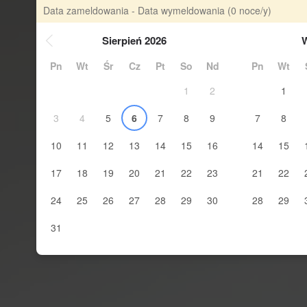
Data zameldowania - Data wymeldowania
(0 noce/y)
Sierpień 2026
W
Pn
Wt
Śr
Cz
Pt
So
Nd
Pn
Wt
1
2
1
3
4
5
6
7
8
9
7
8
10
11
12
13
14
15
16
14
15
17
18
19
20
21
22
23
21
22
24
25
26
27
28
29
30
28
29
31