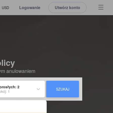
Logowanie
Utwórz konto
USD
licy
nym anulowaniem
orosłych: 2
SZUKAJ
okój: 1