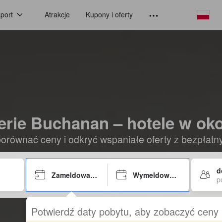
port
Atrakcje
Kupony i oferty
erie Buchanan – hotele w oko
orównać ceny i odkryć wspaniałe oferty z bezpłat
d
Zameldowanie
Wymeldowanie
p
Potwierdź daty pobytu, aby zobaczyć ceny