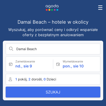
Damai Beach – hotele w okolicy
Wyszukaj, aby porównać ceny i odkryć wspaniałe
oferty z bezpłatnym anulowaniem
Damai Beach
Zameldowanie
Wymeldowanie
nd., sie 9
pon., sie 10
1
pokój,
2
dorośli,
0
Dzieci
SZUKAJ