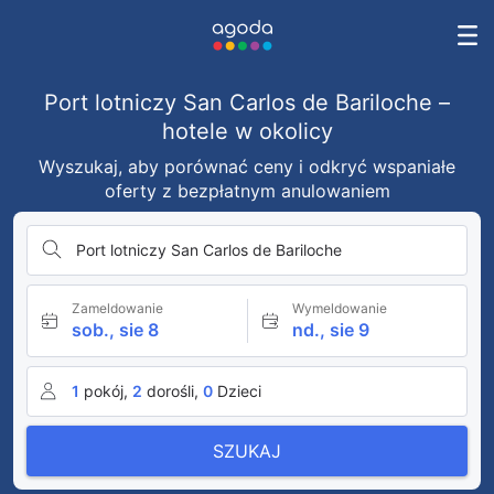
Port lotniczy San Carlos de Bariloche –
hotele w okolicy
Wyszukaj, aby porównać ceny i odkryć wspaniałe
oferty z bezpłatnym anulowaniem
Port lotniczy San Carlos de Bariloche
Zameldowanie
Wymeldowanie
sob., sie 8
nd., sie 9
1
pokój,
2
dorośli,
0
Dzieci
SZUKAJ