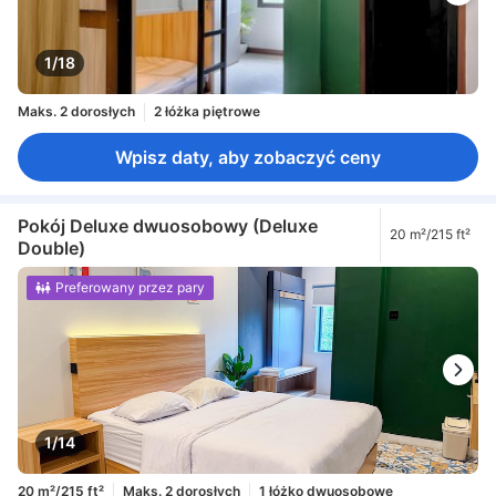
1/18
Maks. 2 dorosłych
2 łóżka piętrowe
Wpisz daty, aby zobaczyć ceny
Pokój Deluxe dwuosobowy (Deluxe
20 m²/215 ft²
Double)
Preferowany przez pary
1/14
20 m²/215 ft²
Maks. 2 dorosłych
1 łóżko dwuosobowe