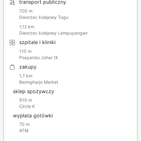
transport publiczny
700 m
Dworzec kolejowy Tugu
1,12 km
Dworzec kolejowy Lempuyangan
szpitale i kliniki
110 m
Posyandu Johar IX
zakupy
1,7 km
Beringharjo Market
sklep spożywczy
910 m
Circle K
wypłata gotówki
70 m
ATM