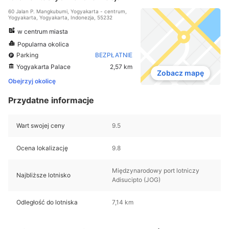
60 Jalan P. Mangkubumi, Yogyakarta - centrum,
Yogyakarta, Yogyakarta, Indonezja, 55232
w centrum miasta
Popularna okolica
Parking
BEZPŁATNIE
Yogyakarta Palace
2,57 km
Zobacz mapę
Obejrzyj okolicę
Przydatne informacje
Wart swojej ceny
9.5
Ocena lokalizację
9.8
Międzynarodowy port lotniczy
Najbliższe lotnisko
Adisucipto (JOG)
Odległość do lotniska
7,14 km