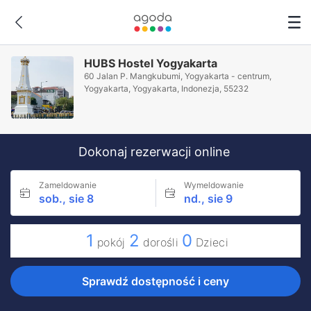
HUBS Hostel Yogyakarta
60 Jalan P. Mangkubumi, Yogyakarta - centrum,
Yogyakarta, Yogyakarta, Indonezja, 55232
Dokonaj rezerwacji online
Zameldowanie
Wymeldowanie
sob., sie 8
nd., sie 9
1
2
0
pokój
dorośli
Dzieci
Sprawdź dostępność i ceny