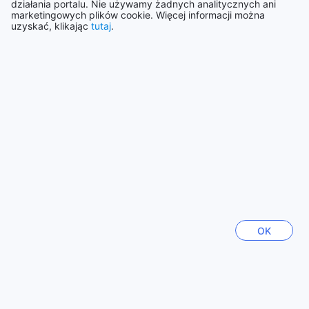
działania portalu. Nie używamy żadnych analitycznych ani
Przetłumacz recenzję
marketingowych plików cookie. Więcej informacji można
uzyskać, klikając
tutaj
.
Dewi
|
Indonezja | Indywidualni podróżujący
Pokaż więcej recenzji
Wróć do ofert pokojów i cen
Zobacz wszystkie recenzje
Najpopularniejsze miejsca
OK
Polska
120012 obiekty/ów
Tajlandia
130409 obiekty/ów