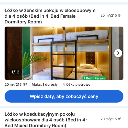
Łóżko w żeńskim pokoju wieloosobowym
dla 4 osób (Bed in 4-Bed Female
20 m²/215 ft²
Dormitory Room)
1/12
20 m²/215 ft²
Maks. 1 dorosły
4 łóżka piętrowe
Wpisz daty, aby zobaczyć ceny
Łóżko w koedukacyjnym pokoju
wieloosobowym dla 4 osób (Bed in 4-
20 m²/215 ft²
Bed Mixed Dormitory Room)