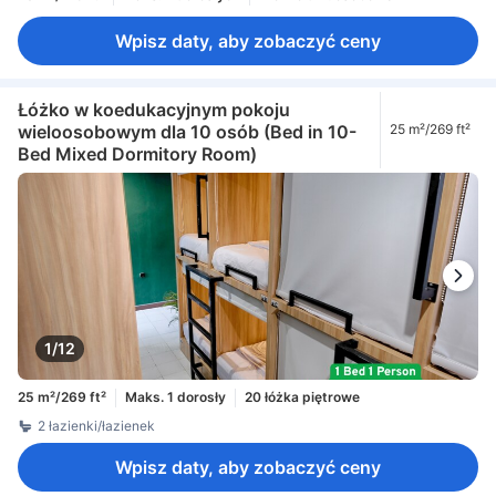
Wpisz daty, aby zobaczyć ceny
Łóżko w koedukacyjnym pokoju
wieloosobowym dla 10 osób (Bed in 10-
25 m²/269 ft²
Bed Mixed Dormitory Room)
1/12
25 m²/269 ft²
Maks. 1 dorosły
20 łóżka piętrowe
2 łazienki/łazienek
Wpisz daty, aby zobaczyć ceny