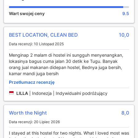
telewizja. Ten hotel zapewnia w niektórych pokojach
udogodnienia łazienkowe, takie jak przybory toaletowe
Wart swojej ceny
9.5
oraz ręczniki.
Oferta kulinarna i atrakcje
BEST LOCATION, CLEAN BED
10,0
Ten hotel obejmuje szereg lokali gastronomicznych, dzięki
Data recenzji: 10 Listopad 2025
czemu pyszne jedzenie masz na wyciągnięcie ręki. Jeśli
lubisz dobrze zjeść, z pewnością spodobają Ci się
Menginap 2 malam di hostel ini sungguh menyenangkan,
dostępne na miejscu udogodnienia, takie jak wspólna
lokasinya bagus cuma jalan 30 detik ke Tugu. Banyak
kuchnia. HUBS Hostel Yogyakarta oferuje gościom
orang jual makanan didepan hostel, Bednya juga bersih,
wyjątkowe udogodnienia rekreacyjne. Nie musisz nigdzie
kamar mandi juga bersih
wychodzić wieczorem — skorzystaj z rodziną i znajomymi
Przetłumacz recenzję
z dostępnych na miejscu atrakcji, takich jak wspólny salon i
pomieszczenie TV. Na miejscu są dostępne Sklepy, gdzie
LILLA
|
Indonezja | Indywidualni podróżujący
możesz kupić potrzebne artykuły lub lokalne pamiątki dla
siebie albo bliskich.
Worth the Night
8,0
Data recenzji: 20 Lipiec 2026
I stayed at this hostel for two nights. What I loved most was