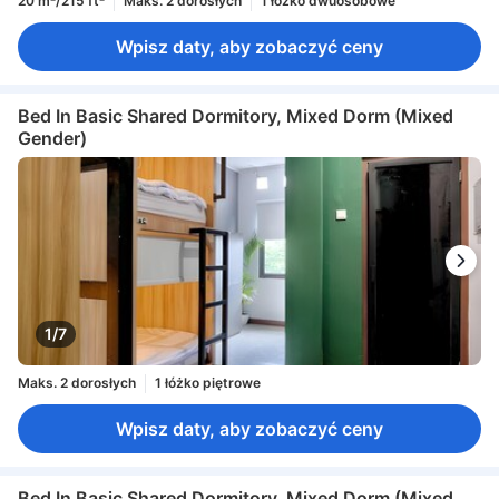
20 m²/215 ft²
Maks. 2 dorosłych
1 łóżko dwuosobowe
Wpisz daty, aby zobaczyć ceny
Bed In Basic Shared Dormitory, Mixed Dorm (Mixed
Gender)
1/7
Maks. 2 dorosłych
1 łóżko piętrowe
Wpisz daty, aby zobaczyć ceny
Bed In Basic Shared Dormitory, Mixed Dorm (Mixed