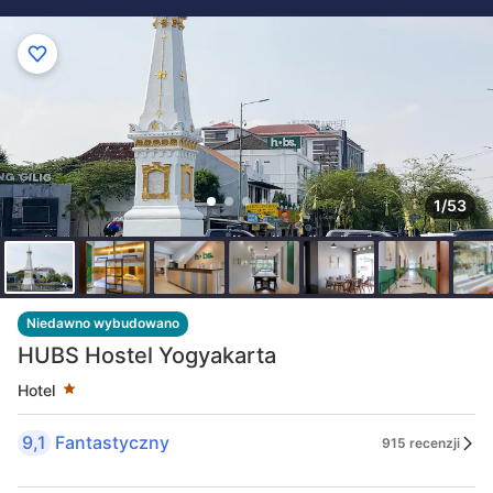
1/53
Liczba gwiazdek: 1
Niedawno wybudowano
HUBS Hostel Yogyakarta
Hotel
9,1
Fantastyczny
915 recenzji