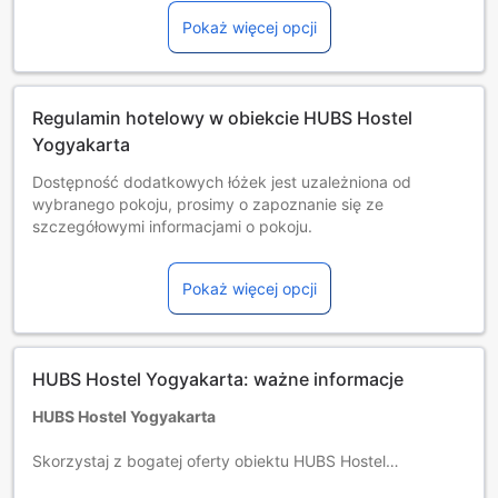
Pokaż więcej opcji
Regulamin hotelowy w obiekcie HUBS Hostel
Yogyakarta
Dostępność dodatkowych łóżek jest uzależniona od
wybranego pokoju, prosimy o zapoznanie się ze
szczegółowymi informacjami o pokoju.
Przy rezerwacji ponad 5 pokojów mogą mieć zastosowanie
różne regulaminy i dodatkowe opłaty.
Pokaż więcej opcji
Minimalny wiek gości: 17 rok/lat(a).
HUBS Hostel Yogyakarta: ważne informacje
HUBS Hostel Yogyakarta
Skorzystaj z bogatej oferty obiektu HUBS Hostel
Yogyakarta! Publikuj zdjęcia i odpowiadaj na wiadomości