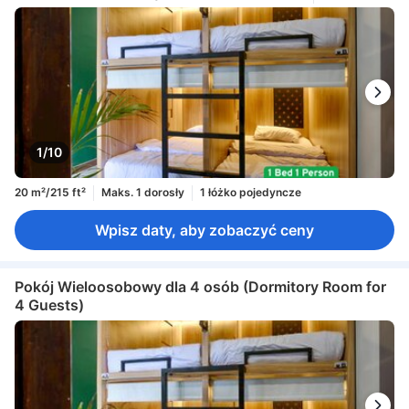
1/10
20 m²/215 ft²
Maks. 1 dorosły
1 łóżko pojedyncze
Wpisz daty, aby zobaczyć ceny
Pokój Wieloosobowy dla 4 osób (Dormitory Room for
4 Guests)