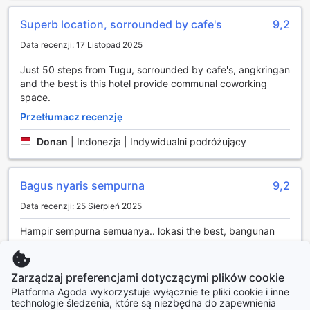
Superb location, sorrounded by cafe's
9,2
Data recenzji: 17 Listopad 2025
Just 50 steps from Tugu, sorrounded by cafe's, angkringan
and the best is this hotel provide communal coworking
space.
Przetłumacz recenzję
Donan
|
Indonezja | Indywidualni podróżujący
Bagus nyaris sempurna
9,2
Data recenzji: 25 Sierpień 2025
Hampir sempurna semuanya.. lokasi the best, bangunan
masih baru, kamar dan tempat tidur estetik, harga
terjangkau. Kekurangannya yaitu kasur agak gembos
tengahnya jadi kurang nyaman tidurnya klo badannya
Zarządzaj preferencjami dotyczącymi plików cookie
agak berisi dan kurang kaca/cermin besar dalam kamar
Platforma Agoda wykorzystuje wyłącznie te pliki cookie i inne
buat ciwi2 klo mau cek penampilan ootd
technologie śledzenia, które są niezbędna do zapewnienia