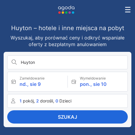
Huyton – hotele i inne miejsca na pobyt
Wyszukaj, aby porównać ceny i odkryć wspaniałe
oferty z bezpłatnym anulowaniem
Huyton
Zameldowanie
Wymeldowanie
nd., sie 9
pon., sie 10
1
pokój,
2
dorośli,
0
Dzieci
SZUKAJ