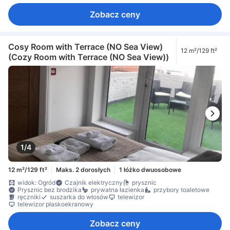
Zobacz ceny
Cosy Room with Terrace (NO Sea View)
12 m²/129 ft²
(Cozy Room with Terrace (NO Sea View))
1/4
12 m²/129 ft²
Maks. 2 dorosłych
1 łóżko dwuosobowe
widok: Ogród
Czajnik elektryczny
prysznic
Prysznic bez brodzika
prywatna łazienka
przybory toaletowe
ręczniki
suszarka do włosów
telewizor
telewizor płaskoekranowy
Zobacz ceny