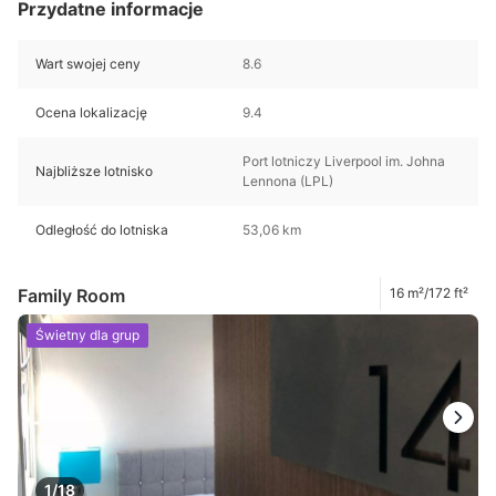
Przydatne informacje
Wart swojej ceny
8.6
Ocena lokalizację
9.4
Port lotniczy Liverpool im. Johna
Najbliższe lotnisko
Lennona (LPL)
Odległość do lotniska
53,06 km
Family Room
16 m²/172 ft²
Świetny dla grup
1/18