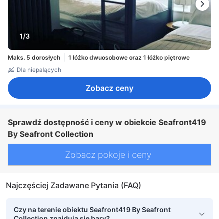
1/3
Maks. 5 dorosłych
1 łóżko dwuosobowe oraz 1 łóżko piętrowe
Dla niepalących
Zobacz ceny
Sprawdź dostępność i ceny w obiekcie Seafront419
By Seafront Collection
Zobacz pokoje i ceny
Najczęściej Zadawane Pytania (FAQ)
Czy na terenie obiektu Seafront419 By Seafront
Collection znajdują się bary?