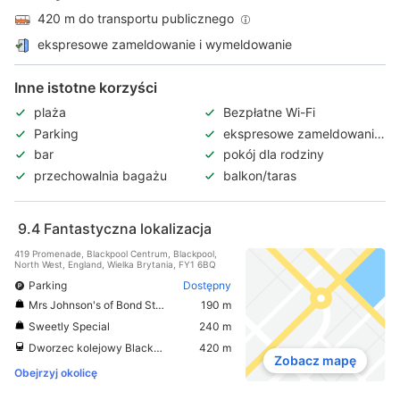
420 m do transportu publicznego
ekspresowe zameldowanie i wymeldowanie
Inne istotne korzyści
plaża
Bezpłatne Wi-Fi
Parking
ekspresowe zameldowanie
i wymeldowanie
bar
pokój dla rodziny
przechowalnia bagażu
balkon/taras
9.4
Fantastyczna lokalizacja
419 Promenade, Blackpool Centrum, Blackpool,
North West, England, Wielka Brytania, FY1 6BQ
Parking
Dostępny
Mrs Johnson's of Bond Street
190 m
Sweetly Special
240 m
Dworzec kolejowy Blackpool South
420 m
Zobacz mapę
Obejrzyj okolicę