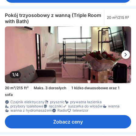
Pokój trzyosobowy z wanną (Triple Room
20 m²/215 ft²
with Bath)
1/4
20 m²/215 ft²
Maks. 3 dorosłych
1 łóżko dwuosobowe oraz 1
sofa
Czajnik elektryczny
prysznic
prywatna łazienka
przybory toaletowe
ręczniki
suszarka do włosów
wanna
wanna z hydromasażem
Radio
telewizor
Zobacz ceny