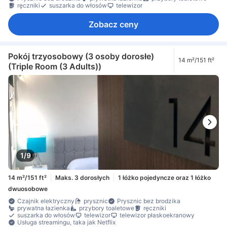
ręczniki
suszarka do włosów
telewizor
Zobacz ceny
Pokój trzyosobowy (3 osoby dorosłe)
14 m²/151 ft²
(Triple Room (3 Adults))
1/9
14 m²/151 ft²
Maks. 3 dorosłych
1 łóżko pojedyncze oraz 1 łóżko
dwuosobowe
Czajnik elektryczny
prysznic
Prysznic bez brodzika
prywatna łazienka
przybory toaletowe
ręczniki
suszarka do włosów
telewizor
telewizor płaskoekranowy
Usługa streamingu, taka jak Netflix