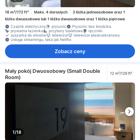
16 m²/172 ft²
Maks. 4 dorosłych
2 łóżka jednoosobowe oraz 1
łóżko dwuosobowe lub 1 łóżko dwuosobowe oraz 1 łóżko piętrowe
Czajnik elektryczny
prysznic
Prysznic bez brodzika
prywatna łazienka
przybory toaletowe
ręczniki
suszarka do włosów
telewizor
telewizor płaskoekranowy
Usługa streamingu, taka jak Netflix
Zobacz ceny
Mały pokój Dwuosobowy (Small Double
12 m²/129 ft²
Room)
1/18