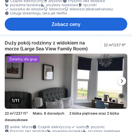
Czajnik elektryczny
prysznic
Prysznic bez brodzika
prywatna łazienka
przybory toaletowe
ręczniki
suszarka do włosów
telewizor
telewizor płaskoekranowy
Usługa streamingu, taka jak Netflix
Zobacz ceny
Duży pokój rodzinny z widokiem na
22 m²/237 ft²
morze (Large Sea View Family Room)
Świetny dla grup
1/11
22 m²/237 ft²
Maks. 6 dorosłych
2 łóżka piętrowe oraz 2 łóżka
dwuosobowe
widok: Morze
Czajnik elektryczny
lustro
prysznic
Prysznic bez brodzika
prywatna łazienka
przybory toaletowe