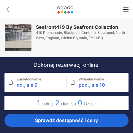
Seafront419 By Seafront Collection
419 Promenade, Blackpool Centrum, Blackpool, North
West, England, Wielka Brytania, FY1 6BQ
Dokonaj rezerwacji online
Zameldowanie
Wymeldowanie
nd., sie 9
pon., sie 10
1
2
0
pokój
dorośli
Dzieci
Sprawdź dostępność i ceny