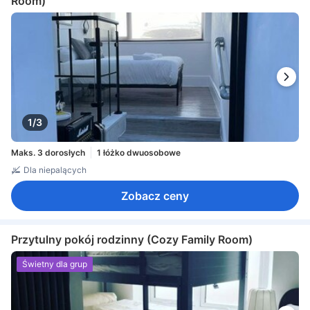
Room)
1/3
Maks. 3 dorosłych
1 łóżko dwuosobowe
Dla niepalących
Zobacz ceny
Przytulny pokój rodzinny (Cozy Family Room)
Świetny dla grup