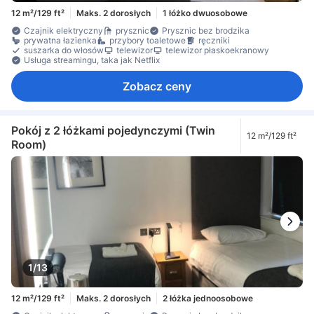
12 m²/129 ft²
Maks. 2 dorosłych
1 łóżko dwuosobowe
Czajnik elektryczny
prysznic
Prysznic bez brodzika
prywatna łazienka
przybory toaletowe
ręczniki
suszarka do włosów
telewizor
telewizor płaskoekranowy
Usługa streamingu, taka jak Netflix
Zobacz ceny
Pokój z 2 łóżkami pojedynczymi (Twin
12 m²/129 ft²
Room)
1/13
12 m²/129 ft²
Maks. 2 dorosłych
2 łóżka jednoosobowe