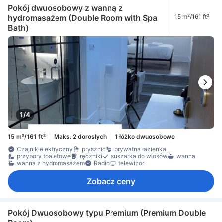
Pokój dwuosobowy z wanną z
hydromasażem (Double Room with Spa
15 m²/161 ft²
Bath)
1/4
15 m²/161 ft²
Maks. 2 dorosłych
1 łóżko dwuosobowe
Czajnik elektryczny
prysznic
prywatna łazienka
przybory toaletowe
ręczniki
suszarka do włosów
wanna
wanna z hydromasażem
Radio
telewizor
Zobacz ceny
Pokój Dwuosobowy typu Premium (Premium Double