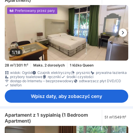
Preferowany przez pary
1/18
28 m²/301 ft²
Maks. 2 dorosłych
1 łóżko Queen
widok: Ogród
Czajnik elektryczny
prysznic
prywatna łazienka
przybory toaletowe
ręczniki
środki czystości
dostęp do Internetu – bezprzewodowy
odtwarzacz płyt DVD/CD
telefon
Wpisz daty, aby zobaczyć ceny
Apartament z 1 sypialnią (1 Bedroom
51 m²/549 ft²
Apartment)