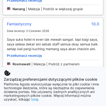
Przetłumacz recenzję
room service sprawia, że goście mogą delektować się
posiłkami w zaciszu swojego pokoju, co dodaje jeszcze
Nanang
|
Malezja | Podróż w większej grupie
więcej komfortu podczas pobytu.
Udogodnienia transportowe w Song Service Apartment
Fantastyczny
10,0
Data recenzji: 3 Czerwiec 2026
Song Service Apartment (dawniej znany jako Jinhold
Service Apartment) w Kuching zapewnia wygodne i
Saya suka hotel ni even tak mewah sangat. tapi bagi saya,
praktyczne udogodnienia transportowe, które z pewnością
saya selesa dekat sini sebab staff semua okay semua baik.
zaspokoją potrzeby wszystkich gości. Na terenie obiektu
setiap kali pergi kuching memang saya akan checkin sini.
znajduje się przestronny parking, który jest dostępny bez
Przetłumacz recenzję
dodatkowych opłat. Dzięki temu, podróżujący
samochodem mogą bez problemu zaparkować swoje
Rosmawati
|
Malezja | Podróż z partnerem
pojazdy i cieszyć się swobodą eksploracji okolicy bez
obaw o dodatkowe koszty.
Dla tych, którzy preferują korzystanie z transportu
Fantastyczny
9,2
Zarządzaj preferencjami dotyczącymi plików cookie
publicznego, hotel oferuje również usługi taksówkowe.
Platforma Agoda wykorzystuje wyłącznie te pliki cookie i inne
Dzięki temu goście mogą łatwo i szybko dotrzeć do
Data recenzji: 25 Czerwiec 2025
technologie śledzenia, które są niezbędna do zapewnienia
popularnych atrakcji turystycznych oraz lokalnych
działania portalu. Nie używamy żadnych analitycznych ani
restauracji i sklepów w Kuching. Niezależnie od wybranego
Nice property with sufficient facility including mini kitchen
marketingowych plików cookie. Więcej informacji można
środka transportu, Song Service Apartment zapewnia
uzyskać, klikając
tutaj
.
and good customer service from the front office..
komfort i wygodę, które sprawiają, że każda podróż staje
Przetłumacz recenzję