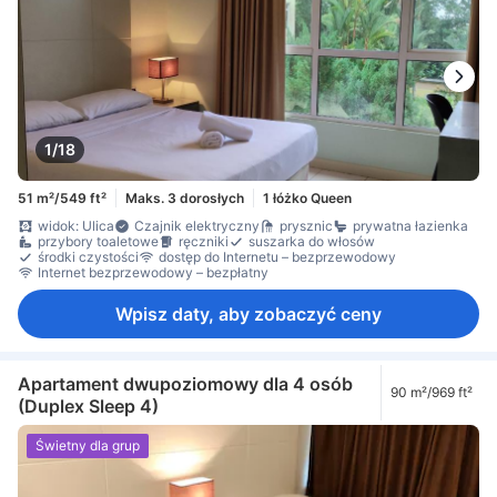
1/18
51 m²/549 ft²
Maks. 3 dorosłych
1 łóżko Queen
widok: Ulica
Czajnik elektryczny
prysznic
prywatna łazienka
przybory toaletowe
ręczniki
suszarka do włosów
środki czystości
dostęp do Internetu – bezprzewodowy
Internet bezprzewodowy – bezpłatny
Wpisz daty, aby zobaczyć ceny
Apartament dwupoziomowy dla 4 osób
90 m²/969 ft²
(Duplex Sleep 4)
Świetny dla grup