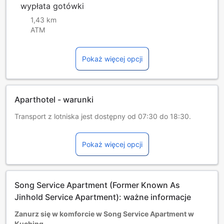
wypłata gotówki
1,43 km
ATM
Pokaż więcej opcji
Aparthotel - warunki
Transport z lotniska jest dostępny od 07:30 do 18:30.
Dzieci i dostawki
Dzieci w wieku od 0 do 5 lat [włącznie]
Pokaż więcej opcji
Darmowy pobyt na dostępnych łóżkach.
Dostępność dodatkowych łóżek jest uzależniona od
wybranego pokoju, prosimy o zapoznanie się ze
szczegółowymi informacjami o pokoju.
Song Service Apartment (Former Known As
Przy rezerwacji ponad 5 pokojów mogą mieć zastosowanie
różne regulaminy i dodatkowe opłaty.
Jinhold Service Apartment): ważne informacje
Zanurz się w komforcie w Song Service Apartment w
Kuching