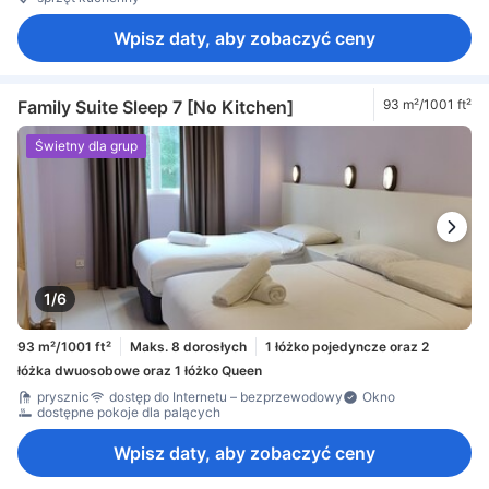
Wpisz daty, aby zobaczyć ceny
Family Suite Sleep 7 [No Kitchen]
93 m²/1001 ft²
Świetny dla grup
1/6
93 m²/1001 ft²
Maks. 8 dorosłych
1 łóżko pojedyncze oraz 2
łóżka dwuosobowe oraz 1 łóżko Queen
prysznic
dostęp do Internetu – bezprzewodowy
Okno
dostępne pokoje dla palących
Wpisz daty, aby zobaczyć ceny