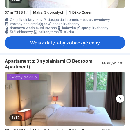
37 m²/398 ft²
Maks. 3 dorosłych
1 łóżko Queen
Czajnik elektryczny
dostęp do Internetu – bezprzewodowy
zasłony zaciemniające
aneks kuchenny
darmowa woda butelkowana
lodówka
sprzęt kuchenny
Stół obiadowy
balkon/taras
biurko
Wpisz daty, aby zobaczyć ceny
Apartament z 3 sypialniami (3 Bedroom
88 m²/947 ft²
Apartment)
Świetny dla grup
1/12