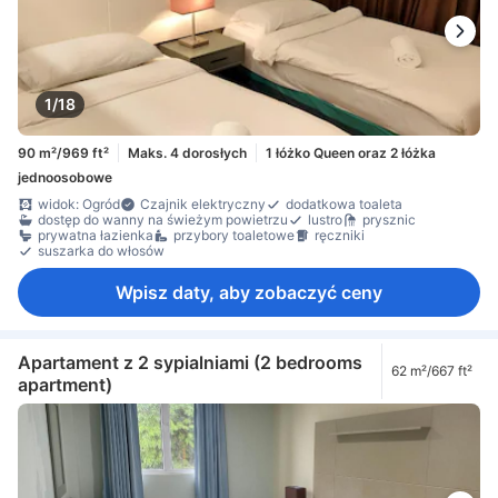
1/18
90 m²/969 ft²
Maks. 4 dorosłych
1 łóżko Queen oraz 2 łóżka
jednoosobowe
widok: Ogród
Czajnik elektryczny
dodatkowa toaleta
dostęp do wanny na świeżym powietrzu
lustro
prysznic
prywatna łazienka
przybory toaletowe
ręczniki
suszarka do włosów
Wpisz daty, aby zobaczyć ceny
Apartament z 2 sypialniami (2 bedrooms
62 m²/667 ft²
apartment)