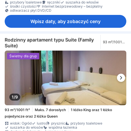
przybory toaletowe
ręczniki
suszarka do włosów
środki czystości
Internet bezprzewodowy – bezpłatny
odtwarzacz płyt DVD/CD
Wpisz daty, aby zobaczyć ceny
Rodzinny apartament typu Suite (Family
93 m²/1001
Suite)
ft²
Świetny dla grup
1/9
93 m²/1001 ft²
Maks. 7 dorosłych
1 łóżko King oraz 1 łóżko
pojedyncze oraz 2 łóżka Queen
widok: Ogród
lustro
prysznic
przybory toaletowe
suszarka do włosów
wspólna łazienka