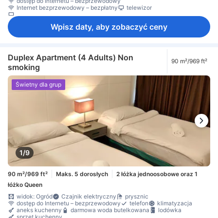
dostęp do Internetu – bezprzewodowy
Internet bezprzewodowy – bezpłatny
telewizor
telewizor płaskoekranowy
Wpisz daty, aby zobaczyć ceny
Duplex Apartment (4 Adults) Non
90 m²/969 ft²
smoking
Świetny dla grup
1/9
90 m²/969 ft²
Maks. 5 dorosłych
2 łóżka jednoosobowe oraz 1
łóżko Queen
widok: Ogród
Czajnik elektryczny
prysznic
dostęp do Internetu – bezprzewodowy
telefon
klimatyzacja
aneks kuchenny
darmowa woda butelkowana
lodówka
sprzęt kuchenny