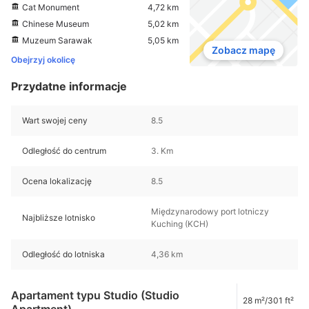
Cat Monument
4,72 km
Chinese Museum
5,02 km
Muzeum Sarawak
5,05 km
Zobacz mapę
Obejrzyj okolicę
Przydatne informacje
Wart swojej ceny
8.5
Odległość do centrum
3. Km
Ocena lokalizację
8.5
Międzynarodowy port lotniczy
Najbliższe lotnisko
Kuching (KCH)
Odległość do lotniska
4,36 km
Apartament typu Studio (Studio
28 m²/301 ft²
Apartment)