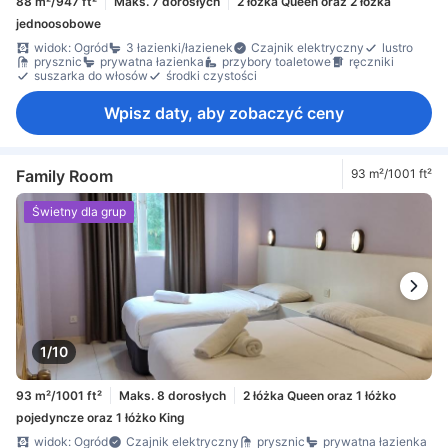
88 m²/947 ft²
Maks. 7 dorosłych
2 łóżka Queen oraz 2 łóżka
jednoosobowe
widok: Ogród
3 łazienki/łazienek
Czajnik elektryczny
lustro
prysznic
prywatna łazienka
przybory toaletowe
ręczniki
suszarka do włosów
środki czystości
Wpisz daty, aby zobaczyć ceny
Family Room
93 m²/1001 ft²
Świetny dla grup
1/10
93 m²/1001 ft²
Maks. 8 dorosłych
2 łóżka Queen oraz 1 łóżko
pojedyncze oraz 1 łóżko King
widok: Ogród
Czajnik elektryczny
prysznic
prywatna łazienka