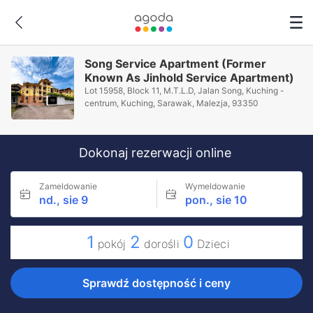
Song Service Apartment (Former
Known As Jinhold Service Apartment)
Lot 15958, Block 11, M.T.L.D, Jalan Song, Kuching -
centrum, Kuching, Sarawak, Malezja, 93350
Dokonaj rezerwacji online
Zameldowanie
Wymeldowanie
nd., sie 9
pon., sie 10
1
2
0
pokój
dorośli
Dzieci
Sprawdź dostępność i ceny