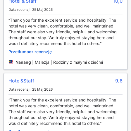
Hotel & Staff
10,0
Udogodnienia w Song Service Apartment: Komfort i
Data recenzji: 25 Maj 2026
Wygoda
“Thank you for the excellent service and hospitality. The
Song Service Apartment (dawniej znany jako Jinhold
hotel was very clean, comfortable, and well maintained.
Service Apartment) w Kuching to idealne miejsce dla gości,
The staff were also very friendly, helpful, and welcoming
którzy cenią sobie wygodę i praktyczność. W obiekcie
throughout our stay. We truly enjoyed staying here and
dostępna jest usługa pralni, co pozwala na łatwe i szybkie
would definitely recommend this hotel to others.”
zadbanie o czystość odzieży, a także codzienne
Przetłumacz recenzję
sprzątanie pokoi, które zapewnia świeżość i porządek w
każdym zakątku. Dodatkowo, goście mogą skorzystać z
Nanang
|
Malezja | Rodziny z małymi dziećmi
pralni samoobsługowej, co jest doskonałym rozwiązaniem
dla tych, którzy preferują samodzielne zarządzanie swoimi
sprawami.
Hote &Staff
9,6
W hotelu dostępne są również sejfy, w których można
bezpiecznie przechować cenne przedmioty. Warto
Data recenzji: 25 Maj 2026
podkreślić, że obiekt zapewnia bezpłatne Wi-Fi we
“Thank you for the excellent service and hospitality. The
wszystkich pokojach oraz w przestrzeniach
hotel was very clean, comfortable, and well maintained.
ogólnodostępnych, co umożliwia gościom łatwe łączenie
The staff were also very friendly, helpful, and welcoming
się z internetem i pozostanie w kontakcie ze światem. Dla
throughout our stay. We truly enjoyed staying here and
palaczy przygotowano wyznaczone miejsce do palenia, co
would definitely recommend this hotel to others.”
gwarantuje komfort zarówno dla palaczy, jak i dla tych,
którzy preferują strefy wolne od dymu. Ponadto, usługa