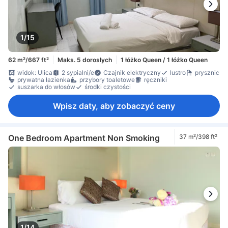
1/15
62 m²/667 ft²
Maks. 5 dorosłych
1 łóżko Queen / 1 łóżko Queen
widok: Ulica
2 sypialni/e
Czajnik elektryczny
lustro
prysznic
prywatna łazienka
przybory toaletowe
ręczniki
suszarka do włosów
środki czystości
Wpisz daty, aby zobaczyć ceny
One Bedroom Apartment Non Smoking
37 m²/398 ft²
1/14