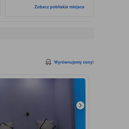
Zobacz pobliskie miejsca
Wyrównujemy ceny!