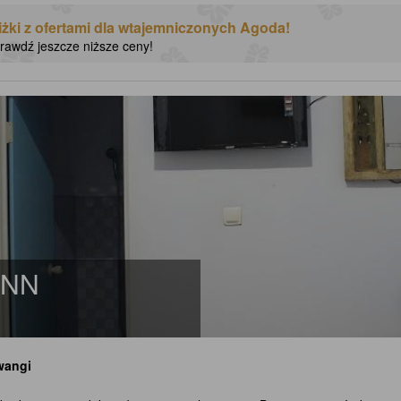
żki z ofertami dla wtajemniczonych Agoda!
sprawdź jeszcze niższe ceny!
INN
wangi