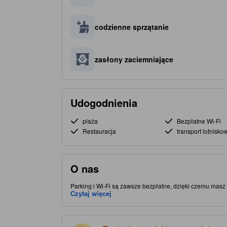
codzienne sprzątanie
zasłony zaciemniające
Udogodnienia
plaża
Bezpłatne Wi-Fi
Restauracja
transport lotnisko
O nas
Parking i Wi-Fi są zawsze bezpłatne, dzięki czemu masz
Banyuwangi Town w mieście Banyuwangi — ten obiekt zap
Czytaj więcej
Koniecznie zobacz słynne atrakcje, takie jak Port lotnicz
bardziej komfortowy.