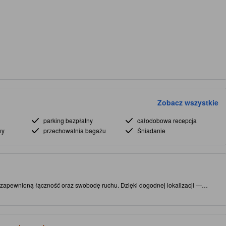
Zobacz wszystkie
parking bezpłatny
całodobowa recepcja
wy
przechowalnia bagażu
Śniadanie
 zapewnioną łączność oraz swobodę ruchu. Dzięki dogodnej lokalizacji —
ewnia łatwy dostęp do atrakcji i ciekawych lokali gastronomicznych.
y Banyuwangi. Obiekt oferuje restauracja, dzięki czemu pobyt jest jeszcze