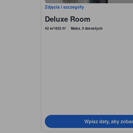
Zdjęcia i szczegóły
Deluxe Room
42 m²/452 ft²
Maks. 3 dorosłych
Wpisz daty, aby zoba