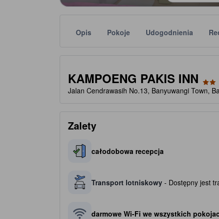
Opis
Pokoje
Udogodnienia
Re
Liczbę gwiazdek obiektu należy traktować jako w
tooltip
2 gwiazdki(-ek) na 5
KAMPOENG PAKIS INN
Jalan Cendrawasih No.13, Banyuwangi Town, Ba
Zalety
całodobowa recepcja
Transport lotniskowy
- Dostępny jest t
darmowe Wi-Fi we wszystkich pokoja