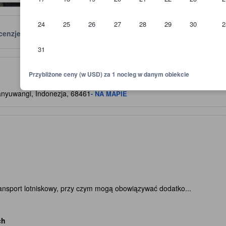
24
25
26
27
28
29
30
2
cenzje
Lokalizacja
Zasady
31
skazówkę względem oczekiwanego poziomu komfortu, udogodnień i wyp
Przybliżone ceny (w USD) za 1 nocleg w danym obiekcie
nyuwangi, Indonezja, 68461
- NA MAPIE
ransport lotniskowy, przy czym mogą obowiązywać dodatko...
ch