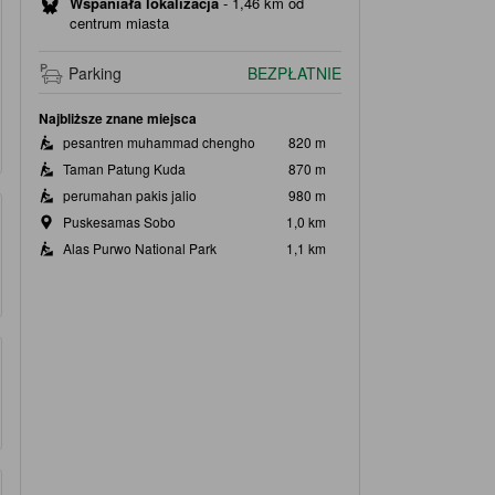
Wspaniała lokalizacja
-
1,46 km od
centrum miasta
Parking
BEZPŁATNIE
Najbliższe znane miejsca
pesantren muhammad chengho
820 m
Taman Patung Kuda
870 m
perumahan pakis jalio
980 m
Puskesamas Sobo
1,0 km
Alas Purwo National Park
1,1 km