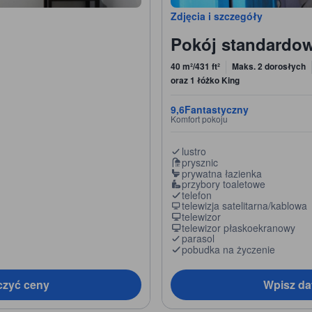
Zdjęcia i szczegóły
Pokój standardo
40 m²/431 ft²
Maks. 2 dorosłych
oraz 1 łóżko King
9,6
Fantastyczny
Komfort pokoju
lustro
prysznic
prywatna łazienka
przybory toaletowe
telefon
telewizja satelitarna/kablowa
telewizor
telewizor płaskoekranowy
parasol
pobudka na życzenie
czyć ceny
Wpisz da