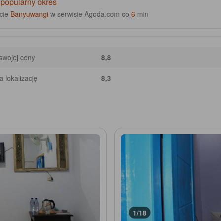
 popularny okres
ście
Banyuwangi
w serwisie Agoda.com co
6
min
swojej ceny
8,8
 lokalizację
8,3
1/18