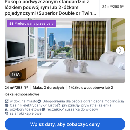
Pokój o podwyższonym standardzie z
łóżkiem podwójnym lub 2 łóżkami
24 m²/258 ft²
pojedynczymi (Superior Double or Twin
Room)
Preferowany przez pary
1/18
24 m²/258 ft²
Maks. 3 dorosłych
1 łóżko dwuosobowe lub 2
łóżka jednoosobowe
widok: na miasto
Udogodnienia dla osób z ograniczoną mobilnością
Czajnik elektryczny
lustro
prysznic
prywatna łazienka
przybory toaletowe
ręczniki
suszarka do włosów
szlafroki kąpielowe
Wpisz daty, aby zobaczyć ceny