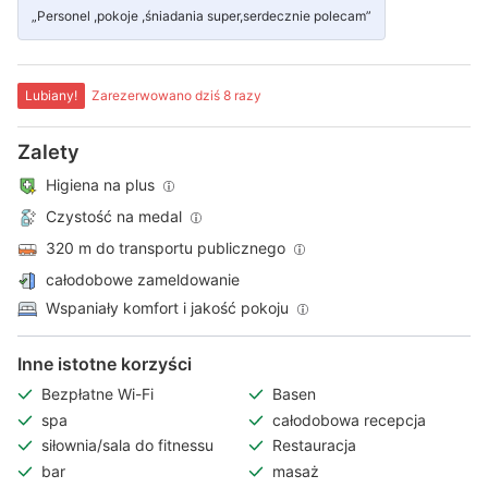
„Personel ,pokoje ,śniadania super,serdecznie polecam”
Lubiany!
Zarezerwowano dziś 8 razy
Zalety
Higiena na plus
Czystość na medal
320 m do transportu publicznego
całodobowe zameldowanie
Wspaniały komfort i jakość pokoju
Inne istotne korzyści
Bezpłatne Wi-Fi
Basen
spa
całodobowa recepcja
siłownia/sala do fitnessu
Restauracja
bar
masaż