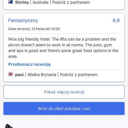
Shirley
|
Australia | Podróż z partnerem
kroku. Hotel oferuje całodobową obsługę pokojową, dzięki
czemu możesz cieszyć się smacznymi posiłkami i napojami
w intymnej atmosferze swojego pokoju, niezależnie od pory
Fantastyczny
9,6
dnia. Dodatkowo, usługi pralni i czyszczenia na sucho
sprawiają, że nie musisz martwić się o swoje ubrania
Data recenzji: 12 Kwiecień 2026
podczas podróży – wszystko zostanie profesjonalnie
zadbane przez personel hotelowy. Dla Twojej wygody,
Nice big friendly hotel. The lifts can be a problem and the
hotel dysponuje także sejfami, które zapewniają
aircon doesn’t seem to work in all rooms. The pool, gym
bezpieczeństwo Twoich wartościowych przedmiotów oraz
and spa is good and there’s some great food options in the
usługą przechowywania bagażu, co czyni podróżowanie
area.
jeszcze łatwiejszym.
Przetłumacz recenzję
W Leonardo Royal Hotel London Tower Bridge możesz
również skorzystać z usług concierge, który z
paul
|
Wielka Brytania | Podróż z partnerem
przyjemnością pomoże Ci w organizacji atrakcji oraz udzieli
informacji o lokalnych atrakcjach. Bezpłatne Wi-Fi w
pokojach oraz w ogólnodostępnych częściach hotelu
Pokaż więcej recenzji
pozwala na pozostanie w kontakcie z bliskimi oraz
przeglądanie internetu w dowolnym momencie. Dla
palących gości wyznaczono specjalnie wydzieloną strefę,
Wróć do ofert pokojów i cen
co zapewnia komfort zarówno palaczom, jak i osobom
niepalącym. Dzięki ekspresowemu zameldowaniu i
wymeldowaniu, a także codziennemu sprzątaniu pokoi,