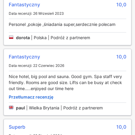
idealnego trunku.
Fantastyczny
10,0
Dla tych, którzy pragną odprężenia, hotel oferuje
Data recenzji: 26 Wrzesień 2023
luksusowe spa, w którym można skorzystać z
różnorodnych masaży, które pomogą zredukować stres i
Personel ,pokoje ,śniadania super,serdecznie polecam
napięcie. Po intensywnym dniu zwiedzania Londynu,
goście mogą zrelaksować się w gorącej wannie lub
dorota
|
Polska | Podróż z partnerem
skorzystać z sauny i łaźni parowej, które zapewniają
doskonałe warunki do regeneracji. Dodatkowo, wspólna
strefa wypoczynkowa z telewizorem to doskonałe miejsce,
Fantastyczny
10,0
aby spędzić czas z innymi gośćmi, oglądając ulubione
programy lub filmy, co sprawia, że Leonardo Royal Hotel
Data recenzji: 22 Czerwiec 2026
London Tower Bridge to idealny wybór dla tych, którzy
szukają zarówno relaksu, jak i rozrywki.
Nice hotel, big pool and sauna. Good gym. Spa staff very
friendly. Rooms are good size. Lifts can be busy at check
Obiekty sportowe w Leonardo Royal Hotel London Tower
out time…..enjoyed our time here
Bridge
Przetłumacz recenzję
Leonardo Royal Hotel London Tower Bridge to idealne
paul
|
Wielka Brytania | Podróż z partnerem
miejsce dla miłośników aktywności fizycznej, oferujące
wyjątkowe obiekty sportowe, które zaspokoją potrzeby
zarówno amatorów, jak i profesjonalistów. Goście mogą
Superb
10,0
cieszyć się relaksującą atmosferą w krytym basenie, który
jest doskonałym miejscem do pływania lub odprężenia się