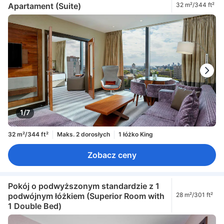
Apartament (Suite)
32 m²/344 ft²
1/7
32 m²/344 ft²
Maks. 2 dorosłych
1 łóżko King
Zobacz ceny
Pokój o podwyższonym standardzie z 1
podwójnym łóżkiem (Superior Room with
28 m²/301 ft²
1 Double Bed)