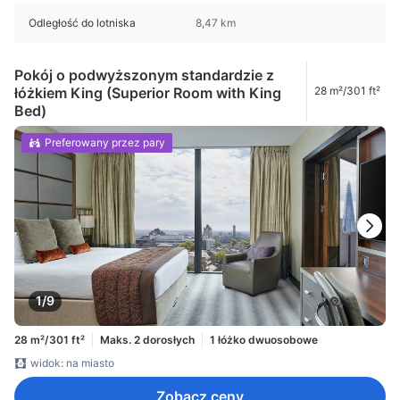
Odległość do lotniska
8,47 km
Pokój o podwyższonym standardzie z
łóżkiem King (Superior Room with King
28 m²/301 ft²
Bed)
Preferowany przez pary
1/9
28 m²/301 ft²
Maks. 2 dorosłych
1 łóżko dwuosobowe
widok: na miasto
Zobacz ceny