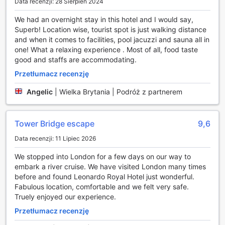
Data recenzji: 28 Sierpień 2024
po intensywnym dniu. Przestronny basen zapewnia
We had an overnight stay in this hotel and I would say,
komfort i swobodę, pozwalając na regenerację sił oraz
Superb! Location wise, tourist spot is just walking distance
poprawę kondycji fizycznej w przyjemnej scenerii.
and when it comes to facilities, pool jacuzzi and sauna all in
Dla tych, którzy preferują bardziej intensywne treningi,
one! What a relaxing experience . Most of all, food taste
hotel dysponuje nowoczesnym centrum fitness, które jest
good and staffs are accommodating.
dostępne przez całą dobę. Goście mogą korzystać z
bogatego wyposażenia, w tym różnorodnych maszyn do
Przetłumacz recenzję
ćwiczeń siłowych i kardio, co pozwala na dostosowanie
treningu do indywidualnych potrzeb. Dodatkowo, dla
Angelic
|
Wielka Brytania | Podróż z partnerem
miłośników aktywności na świeżym powietrzu, w okolicy
hotelu znajdują się malownicze szlaki turystyczne, idealne
do pieszych wędrówek i odkrywania uroków Londynu w
Tower Bridge escape
9,6
aktywny sposób. W Leonardo Royal Hotel London Tower
Data recenzji: 11 Lipiec 2026
Bridge sport i relaks idą w parze, oferując gościom
niezapomniane doświadczenia.
We stopped into London for a few days on our way to
embark a river cruise. We have visited London many times
Udogodnienia w Leonardo Royal Hotel London Tower
before and found Leonardo Royal Hotel just wonderful.
Bridge
Fabulous location, comfortable and we felt very safe.
Truely enjoyed our experience.
Leonardo Royal Hotel London Tower Bridge to miejsce,
które doskonale łączy komfort z nowoczesnymi
Przetłumacz recenzję
udogodnieniami, zapewniając gościom wygodę na każdym