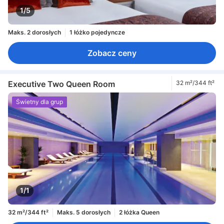
1/5
Maks. 2 dorosłych
1 łóżko pojedyncze
Zobacz ceny
Executive Two Queen Room
32 m²/344 ft²
Świetny dla grup
1/1
32 m²/344 ft²
Maks. 5 dorosłych
2 łóżka Queen