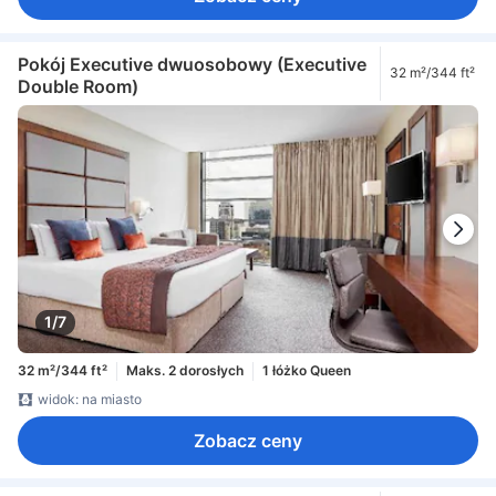
Pokój Executive dwuosobowy (Executive
32 m²/344 ft²
Double Room)
1/7
32 m²/344 ft²
Maks. 2 dorosłych
1 łóżko Queen
widok: na miasto
Zobacz ceny