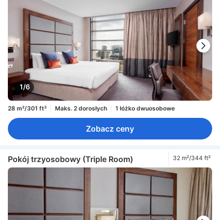
1/6
28 m²/301 ft²
Maks. 2 dorosłych
1 łóżko dwuosobowe
Zobacz ceny
Pokój trzyosobowy (Triple Room)
32 m²/344 ft²