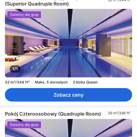
(Superior Quadruple Room)
Świetny dla grup
1/1
32 m²/344 ft²
Maks. 5 dorosłych
2 łóżka Queen
Zobacz ceny
Pokój Czteroosobowy (Quadruple Room)
36 m²/388 ft²
Świetny dla grup