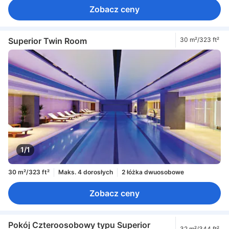
Zobacz ceny
Superior Twin Room
30 m²/323 ft²
1/1
30 m²/323 ft²
Maks. 4 dorosłych
2 łóżka dwuosobowe
Zobacz ceny
Pokój Czteroosobowy typu Superior
32 m²/344 ft²