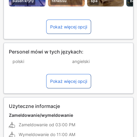
basen kryty
fitnessu
spa
bar
Pokaż więcej opcji
Personel mówi w tych językach:
polski
angielski
francuski
hiszpański
Pokaż więcej opcji
rumuński
włoski
Użyteczne informacje
Zameldowanie/wymeldowanie
Zameldowanie od
03:00 PM
Wymeldowanie do
11:00 AM