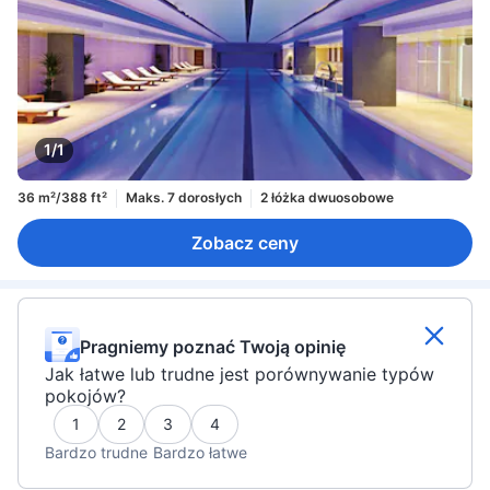
1/1
36 m²/388 ft²
Maks. 7 dorosłych
2 łóżka dwuosobowe
Zobacz ceny
Pragniemy poznać Twoją opinię
Jak łatwe lub trudne jest porównywanie typów
pokojów?
1
2
3
4
Bardzo trudne
Bardzo łatwe