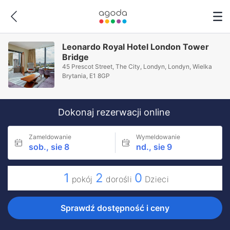
Leonardo Royal Hotel London Tower
Bridge
45 Prescot Street, The City, Londyn, Londyn, Wielka
Brytania, E1 8GP
Dokonaj rezerwacji online
Zameldowanie
Wymeldowanie
sob., sie 8
nd., sie 9
1
2
0
pokój
dorośli
Dzieci
Sprawdź dostępność i ceny