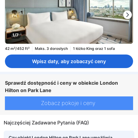
1/7
42 m²/452 ft²
Maks. 3 dorosłych
1 łóżko King oraz 1 sofa
Wpisz daty, aby zobaczyć ceny
Sprawdź dostępność i ceny w obiekcie London
Hilton on Park Lane
Zobacz pokoje i ceny
Najczęściej Zadawane Pytania (FAQ)
Czy obiekt London Hilton on Park Lane umożliwia