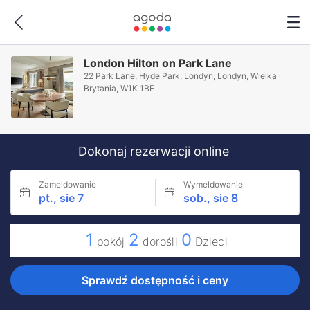
London Hilton on Park Lane
22 Park Lane, Hyde Park, Londyn, Londyn, Wielka
Brytania, W1K 1BE
Dokonaj rezerwacji online
Zameldowanie
Wymeldowanie
pt., sie 7
sob., sie 8
1
2
0
pokój
dorośli
Dzieci
Sprawdź dostępność i ceny