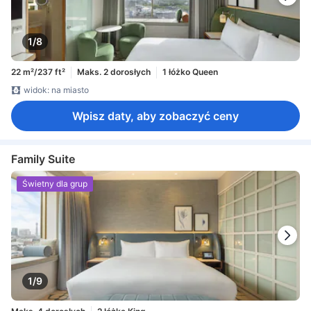
1/8
22 m²/237 ft²
Maks. 2 dorosłych
1 łóżko Queen
widok: na miasto
Wpisz daty, aby zobaczyć ceny
Family Suite
Świetny dla grup
1/9