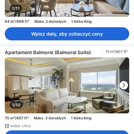
1/11
64 m²/689 ft²
Maks. 2 dorosłych
1 łóżko King
Wpisz daty, aby zobaczyć ceny
Apartament Balmoral (Balmoral Suite)
75 m²/807 ft²
1/10
75 m²/807 ft²
Maks. 3 dorosłych
1 łóżko King
widok: Ulica