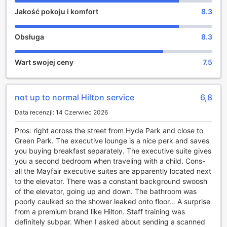
Jakość pokoju i komfort
8.3
London Hilton On Park Lane Hotel to miejsce, gdzie goście
mogą cieszyć się nie tylko luksusowym zakwaterowaniem,
ale także szeroką gamą atrakcji rozrywkowych. Hotel
Obsługa
8.3
oferuje elegancki bar, idealny na relaks po dniu pełnym
wrażeń. Goście mogą zasiąść przy szklance wykwintnego
Wart swojej ceny
7.5
koktajlu lub lampce wina, delektując się atmosferą tego
ekskluzywnego miejsca. Dodatkowo, salon hotelowy to
doskonałe miejsce na spotkania towarzyskie, gdzie można
podzielić się wrażeniami z dnia lub po prostu zrelaksować
not up to normal Hilton service
6,8
się w komfortowym otoczeniu.
Data recenzji: 14 Czerwiec 2026
Dla tych, którzy szukają nieco więcej adrenaliny, hotel
oferuje kasyno, które zapewni niezapomniane chwile pełne
Pros: right across the street from Hyde Park and close to
emocji i rywalizacji. Warto również odwiedzić sklep z
Green Park. The executive lounge is a nice perk and saves
pamiątkami, gdzie można znaleźć unikalne upominki, które
you buying breakfast separately. The executive suite gives
będą doskonałą pamiątką z pobytu w Londynie. Dla
you a second bedroom when traveling with a child. Cons-
miłośników relaksu, hotel dysponuje strefą spa, w której
all the Mayfair executive suites are apparently located next
można skorzystać z masaży oraz sauny parowej, a także
to the elevator. There was a constant background swoosh
pięknym ogrodem, idealnym na spokojne chwile w
of the elevator, going up and down. The bathroom was
otoczeniu natury.
poorly caulked so the shower leaked onto floor… A surprise
from a premium brand like Hilton. Staff training was
Obiekty sportowe w London Hilton On Park Lane Hotel
definitely subpar. When I asked about sending a scanned