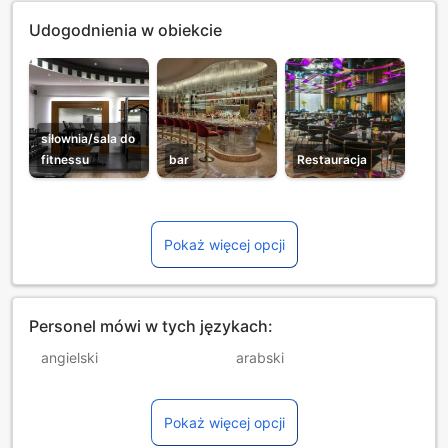
Udogodnienia w obiekcie
siłownia/sala do
fitnessu
bar
Restauracja
Pokaż więcej opcji
Personel mówi w tych językach:
angielski
arabski
francuski
hiszpański
Pokaż więcej opcji
japoński
niemiecki