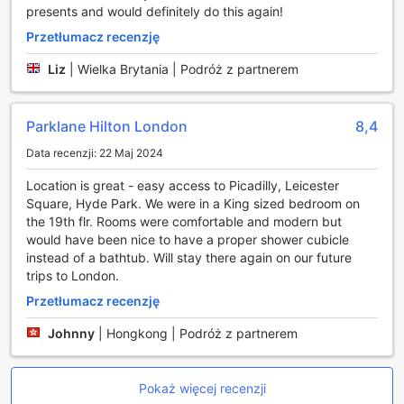
Hilton On Park Lane idealnym miejscem na pobyt w sercu
presents and would definitely do this again!
Londynu.
Przetłumacz recenzję
Udogodnienia transportowe w hotelu London Hilton On
Liz
|
Wielka Brytania | Podróż z partnerem
Park Lane
Hotel London Hilton On Park Lane oferuje swoim gościom
Parklane Hilton London
8,4
szereg udogodnień transportowych, które sprawiają, że
podróżowanie po Londynie jest łatwe i przyjemne. W
Data recenzji: 22 Maj 2024
ramach usług transportowych, hotel zapewnia transfer z i
na lotnisko, co jest idealnym rozwiązaniem dla osób
Location is great - easy access to Picadilly, Leicester
podróżujących w celach służbowych lub turystycznych.
Square, Hyde Park. We were in a King sized bedroom on
Dodatkowo, goście mogą skorzystać z usług wynajmu
the 19th flr. Rooms were comfortable and modern but
samochodów, co daje im swobodę eksploracji miasta we
would have been nice to have a proper shower cubicle
własnym tempie.
instead of a bathtub. Will stay there again on our future
Dla tych, którzy preferują korzystanie z komunikacji
trips to London.
publicznej, hotel oferuje również usługi taksówkarskie oraz
Przetłumacz recenzję
opcję shuttle, co ułatwia dotarcie do najważniejszych
atrakcji turystycznych Londynu. Na terenie obiektu
Johnny
|
Hongkong | Podróż z partnerem
znajduje się parking, jednak należy pamiętać, że
obowiązują opłaty za korzystanie z tej usługi. Dzięki tak
szerokiemu wachlarzowi możliwości transportowych,
Pokaż więcej recenzji
goście London Hilton On Park Lane mogą cieszyć się