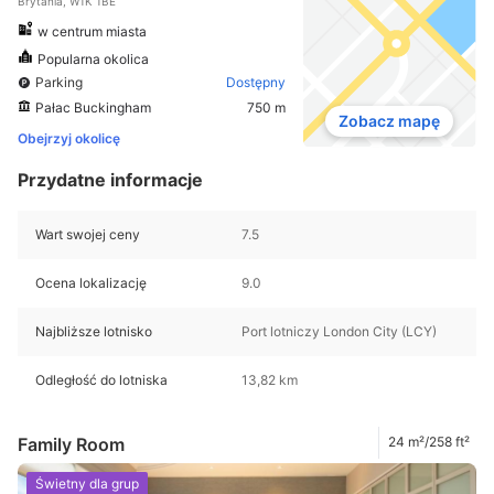
Brytania, W1K 1BE
w centrum miasta
Popularna okolica
Parking
Dostępny
Pałac Buckingham
750 m
Zobacz mapę
Obejrzyj okolicę
Przydatne informacje
Wart swojej ceny
7.5
Ocena lokalizację
9.0
Najbliższe lotnisko
Port lotniczy London City (LCY)
Odległość do lotniska
13,82 km
Family Room
24 m²/258 ft²
Świetny dla grup