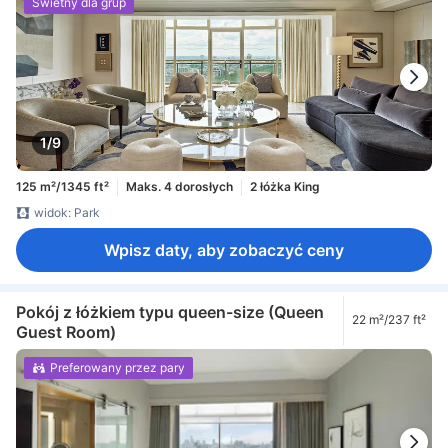
Świetny dla grup
1/9
125 m²/1345 ft²
Maks. 4 dorosłych
2 łóżka King
widok: Park
Wpisz daty, aby zobaczyć ceny
Pokój z łóżkiem typu queen-size (Queen
22 m²/237 ft²
Guest Room)
Preferowany przez pary