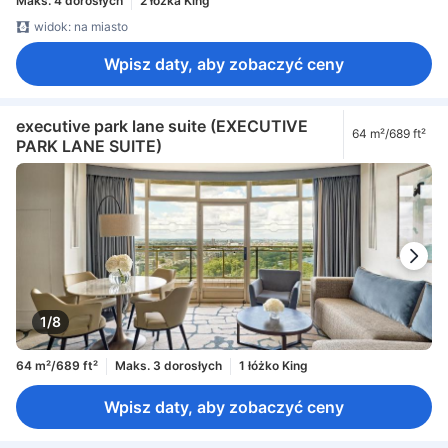
Maks. 4 dorosłych
2 łóżka King
widok: na miasto
Wpisz daty, aby zobaczyć ceny
executive park lane suite (EXECUTIVE
64 m²/689 ft²
PARK LANE SUITE)
1/8
64 m²/689 ft²
Maks. 3 dorosłych
1 łóżko King
Wpisz daty, aby zobaczyć ceny