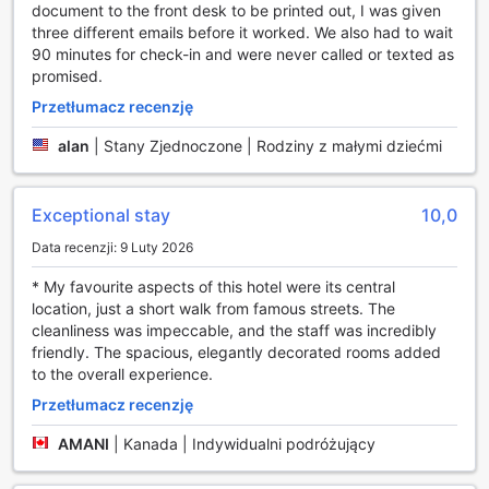
document to the front desk to be printed out, I was given
London Hilton On Park Lane Hotel oferuje wyjątkowe
three different emails before it worked. We also had to wait
obiekty sportowe, które zadowolą zarówno amatorów, jak i
90 minutes for check-in and were never called or texted as
zapalonych sportowców. Goście mogą skorzystać z
promised.
nowoczesnego centrum fitness, które jest dostępne przez
całą dobę, co pozwala na dostosowanie treningów do
Przetłumacz recenzję
własnych potrzeb i harmonogramu. W pełni wyposażone
alan
|
Stany Zjednoczone | Rodziny z małymi dziećmi
pomieszczenie oferuje różnorodne sprzęty, w tym bieżnie,
rowery stacjonarne oraz urządzenia do treningu siłowego,
co sprawia, że każdy znajdzie coś dla siebie.
Exceptional stay
10,0
Dla tych, którzy pragną jeszcze bardziej intensywnego
treningu, hotel oferuje także centrum fitness za dodatkową
Data recenzji: 9 Luty 2026
opłatą, które zapewnia dostęp do bardziej
zaawansowanych urządzeń oraz możliwość skorzystania z
* My favourite aspects of this hotel were its central
indywidualnych sesji treningowych z profesjonalnymi
location, just a short walk from famous streets. The
trenerami. Niezależnie od poziomu zaawansowania, goście
cleanliness was impeccable, and the staff was incredibly
mogą cieszyć się komfortem i luksusem, jakie oferuje
friendly. The spacious, elegantly decorated rooms added
London Hilton On Park Lane Hotel, dbając jednocześnie o
to the overall experience.
swoją kondycję fizyczną.
Przetłumacz recenzję
Udogodnienia w London Hilton On Park Lane Hotel
AMANI
|
Kanada | Indywidualni podróżujący
London Hilton On Park Lane Hotel to miejsce, które łączy