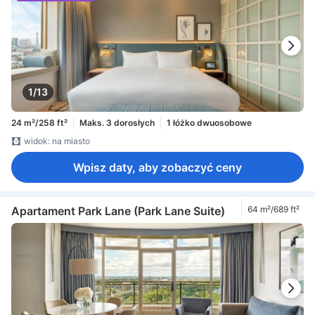
1/13
24 m²/258 ft²
Maks. 3 dorosłych
1 łóżko dwuosobowe
widok: na miasto
Wpisz daty, aby zobaczyć ceny
Apartament Park Lane (Park Lane Suite)
64 m²/689 ft²