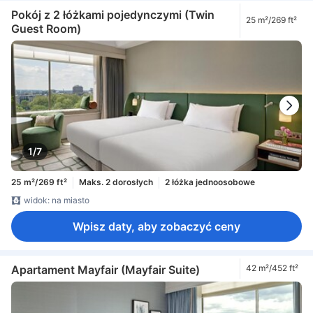
Pokój z 2 łóżkami pojedynczymi (Twin
25 m²/269 ft²
Guest Room)
1/7
25 m²/269 ft²
Maks. 2 dorosłych
2 łóżka jednoosobowe
widok: na miasto
Wpisz daty, aby zobaczyć ceny
Apartament Mayfair (Mayfair Suite)
42 m²/452 ft²