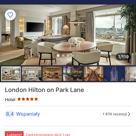
1/119
Liczba gwiazdek: 5
London Hilton on Park Lane
Hotel
8,4
Wspaniały
1 974 recenzji
Lubiany!
Zarezerwowano dziś 1 raz