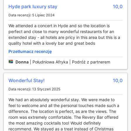
luksus z wygodą, oferując szereg udogodnień, które
Hyde park luxury stay
10,0
sprawią, że każdy pobyt będzie wyjątkowy. Goście mogą
korzystać z całodobowej obsługi pokoju, co pozwala na
Data recenzji: 5 Lipiec 2024
zamawianie smakołyków o dowolnej porze dnia i nocy.
We attended a concert in Hyde and so the location is
Dodatkowo, usługi pralni oraz czyszczenia na sucho
perfect and close to many wonderful restaurants for an
zapewniają wygodę, eliminując troski związane z praniem i
extended stay - all hotels are pricy in this area but this is a
dbaniem o garderobę. Dla tych, którzy potrzebują
quality hotel with a lovely bar and great beds
szybkiego dostępu do swoich rzeczy, hotel oferuje
możliwość przechowywania bagażu oraz ekspresowe
Przetłumacz recenzję
zameldowanie i wymeldowanie, co znacznie ułatwia
organizację podróży.
Donna
|
Południowa Afryka | Podróż z partnerem
Bezpieczeństwo gości jest priorytetem, dlatego hotel
zapewnia sejfy w pokojach, a także usługi konsjerża, które
pomogą w organizacji atrakcji i transportu w Londynie. Dla
Wonderful Stay!
10,0
osób podróżujących służbowo dostęp do ekskluzywnego
Data recenzji: 13 Styczeń 2025
salonu executive lounge stanowi dodatkowy atut, oferując
komfortowe miejsce do pracy i relaksu. W całym obiekcie
We had an absolutely wonderful stay. We were made to
dostępne jest również bezpłatne Wi-Fi w przestrzeniach
feel to welcome and all the personal touches made such a
publicznych, a wyznaczone strefy dla palących
difference. The location is perfect, as are the views. The
zapewniają komfort zarówno dla palaczy, jak i niepalących.
room was extremely comfortable. The Revery Bar offered
Codzienne sprzątanie pokoi gwarantuje, że każdy zakątek
the most amazing cocktails too! Would definitely
będzie zawsze w idealnym porządku, co czyni London
recommend. We stayed as a treat instead of Christmas