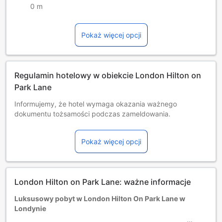
0 m
Pokaż więcej opcji
Regulamin hotelowy w obiekcie London Hilton on
Park Lane
Informujemy, że hotel wymaga okazania ważnego
dokumentu tożsamości podczas zameldowania.
Przy zarezerwowaniu więcej niż 10 pokojów mogą mieć
zastosowanie osobny regulamin i dopłaty.
Pokaż więcej opcji
Hotel offers dedicated pet experience. A pet service
charge of 50 GBP per stay is payable on property. Pets are
permitted up to 34 Kilograms.
Dzieci i dostawki
London Hilton on Park Lane: ważne informacje
Niemowlęta i dzieci od 0 do 5 lat
Pobyt jest bezpłatny w przypadku korzystania z
Luksusowy pobyt w London Hilton On Park Lane w
dostępnych łóżek. Uwaga: łóżeczko dla dziecka może być
Londynie
udostępnione za dodatkową opłatą, o ile jest dostępne.