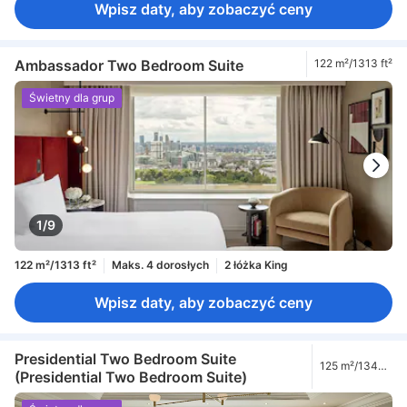
Wpisz daty, aby zobaczyć ceny
Ambassador Two Bedroom Suite
122 m²/1313 ft²
Świetny dla grup
1/9
122 m²/1313 ft²
Maks. 4 dorosłych
2 łóżka King
Wpisz daty, aby zobaczyć ceny
Presidential Two Bedroom Suite
125 m²/1345
(Presidential Two Bedroom Suite)
ft²